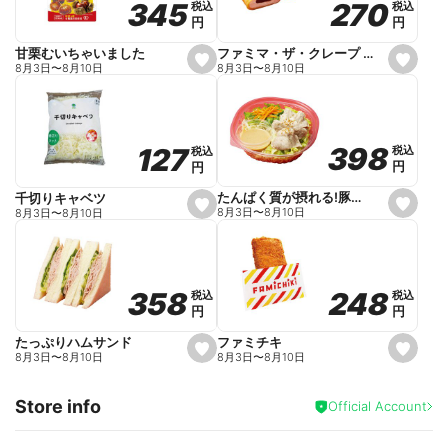
270
270
345
345
税込
税込
税込
税込
r
円
円
円
円
i
t
e
ファミマ・ザ・クレープ 生チョコ
甘栗むいちゃいました
s
s
8月3日
〜
8月10日
8月3日
〜
8月10日
e
e
t
t
f
f
a
a
v
v
o
o
398
398
127
127
税込
税込
税込
税込
r
r
円
円
円
円
i
i
t
t
e
e
たんぱく質が摂れる!豚しゃぶのパスタサラダ
千切りキャベツ
s
s
8月3日
〜
8月10日
8月3日
〜
8月10日
e
e
t
t
f
f
a
a
v
v
o
o
248
248
358
358
税込
税込
税込
税込
r
r
円
円
円
円
i
i
t
t
e
e
ファミチキ
たっぷりハムサンド
s
s
8月3日
〜
8月10日
8月3日
〜
8月10日
e
e
t
t
f
f
Store info
a
a
Official Account
v
v
o
o
r
r