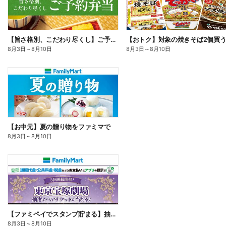
【旨さ格別、こだわり尽くし】ご予約弁当
8月3日
～
8月10日
8月3日
～
8月10日
【お中元】夏の贈り物をファミマで
8月3日
～
8月10日
【ファミペイでスタンプ貯まる】抽選でペアチケットが当たる!
8月3日
～
8月10日