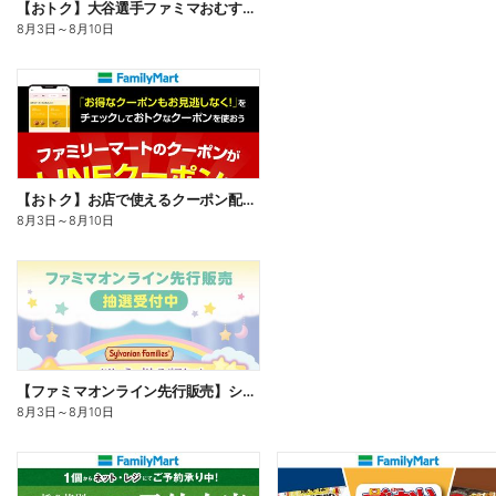
【おトク】大谷選手ファミマおむすび割
8月3日
～
8月10日
【おトク】お店で使えるクーポン配信中
8月3日
～
8月10日
【ファミマオンライン先行販売】シルバニアファミリー
8月3日
～
8月10日