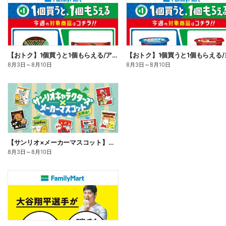
【おトク】1個買うと1個もらえる/アイス
8月3日
～
8月10日
8月3日
～
8月10日
【サンリオ×メーカーマスコット】オリジナルグッズ貰える!
8月3日
～
8月10日