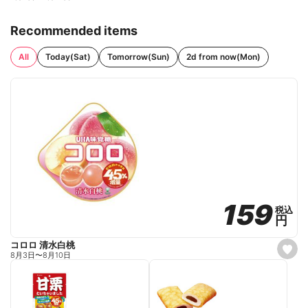
Recommended items
All
Today(Sat)
Tomorrow(Sun)
2d from now(Mon)
159
159
税込
税込
円
円
コロロ 清水白桃
s
8月3日
〜
8月10日
e
t
f
a
v
o