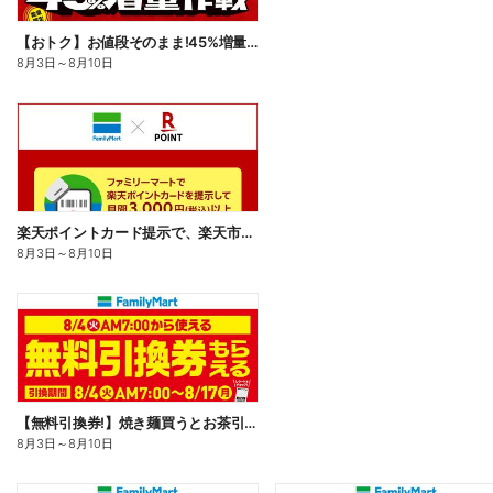
【おトク】お値段そのまま!45%増量作戦!
8月3日
～
8月10日
楽天ポイントカード提示で、楽天市場でのお買い物がおトクに!
8月3日
～
8月10日
【無料引換券!】焼き麺買うとお茶引換券貰える!
8月3日
～
8月10日