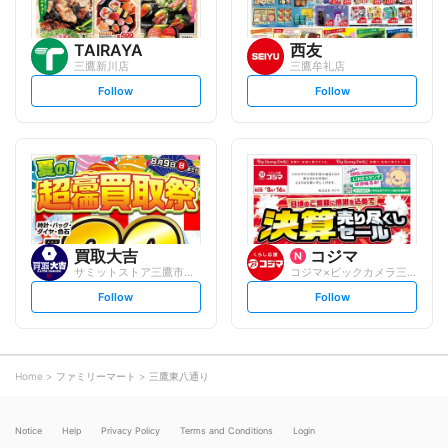
TAIRAYA
西友
三鷹新川店
三鷹牟礼店
s
s
Follow
Follow
e
e
t
t
f
f
o
o
l
l
l
l
o
o
w
w
買取大吉
コジマ
サミットストア三鷹市役所前店
コジマ×ビックカメラ三鷹店
s
s
Follow
Follow
e
e
t
t
f
f
o
o
l
l
l
l
o
o
Home
ファミリーマート
三鷹東八通り
w
w
Notice
Help
Privacy Policy
Terms and Conditions
Login