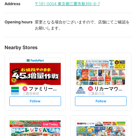
i
i
Address
〒181-0004
東京都三鷹市新川6-6-7
t
t
e
e
Opening hours
変更となる場合がございますので、店舗にてご確認を
お願いします。
Nearby Stores
ファミリーマート
リカーマウンテン
三鷹杏林前
三鷹新川店
s
s
Follow
Follow
e
e
t
t
f
f
o
o
l
l
l
l
o
o
End Today
w
w