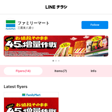
B
r
a
n
ファミリーマート
c
s
Follow
h
e
三鷹東八通り
T
t
o
f
p
o
l
l
o
w
Flyers
(
14
)
Items
(
7
)
Info
Latest flyers