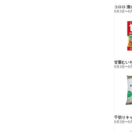
コロロ 清
8月3日
〜
8
甘栗むい
8月3日
〜
8
千切りキ
8月3日
〜
8