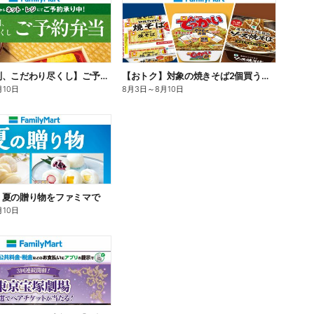
【旨さ格別、こだわり尽くし】ご予約弁当
【おトク】対象の焼きそば2個買うと100円引き!
月10日
8月3日
～
8月10日
】夏の贈り物をファミマで
月10日