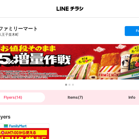
ファミリーマート
s
F
e
八王子並木町
t
f
o
l
l
o
w
Flyers
(
14
)
Items
(
7
)
Info
lyers