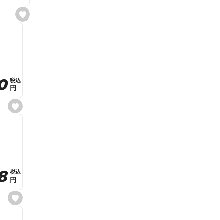
s
e
t
f
a
v
o
r
i
t
0
0
税込
税込
e
円
円
s
e
t
f
a
v
o
r
i
t
8
8
e
税込
税込
円
円
s
e
t
f