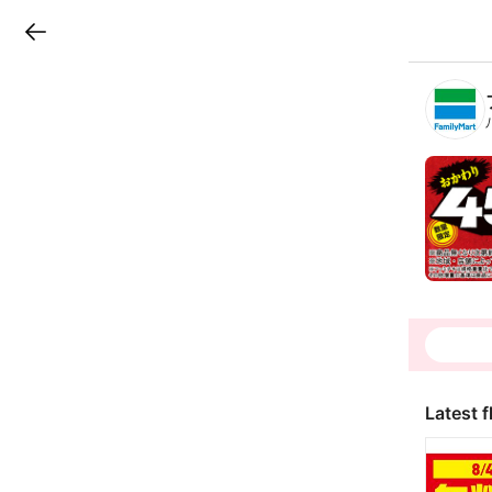
LINEチラシ
B
r
a
n
c
h
T
o
p
Latest f