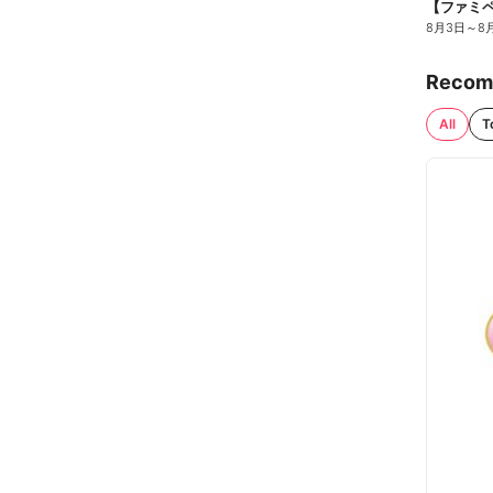
8月3日
～
8
Recom
All
T