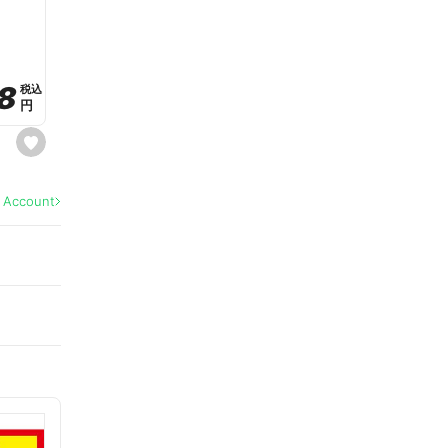
a
v
o
r
i
t
8
8
e
税込
税込
円
円
s
e
t
f
a
l Account
v
o
r
i
t
e