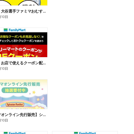
【おトク】大谷選手ファミマおむすび割
月10日
【おトク】お店で使えるクーポン配信中
月10日
【ファミマオンライン先行販売】シルバニアファミリー
月10日