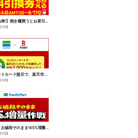
【無料引換券!】焼き麺買うとお茶引換券貰える!
月10日
楽天ポイントカード提示で、楽天市場でのお買い物がおトクに!
月10日
【おトク】お値段そのまま!45%増量作戦!
月10日