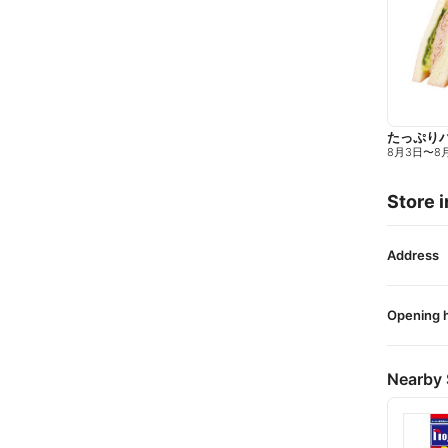
たっぷり
8月3日
〜
8
Store i
Address
Opening 
Nearby 