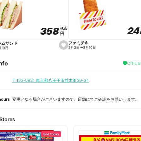
a
v
o
r
i
t
24
24
358
358
e
税込
税込
円
円
ファミチキ
ハムサンド
s
8月3日
〜
8月10日
月10日
e
t
f
nfo
a
Officia
v
o
r
i
〒193-0831
東京都八王子市並木町39-34
t
e
hours
変更となる場合がございますので、店舗にてご確認をお願いします。
Stores
End Today