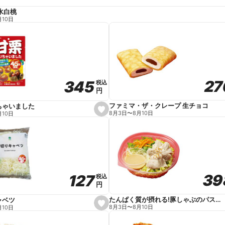
水白桃
月10日
27
27
345
345
税込
税込
円
円
ファミマ・ザ・クレープ 生チョコ
ちゃいました
s
8月3日
〜
8月10日
月10日
e
t
f
a
v
o
r
i
t
39
39
127
127
e
税込
税込
円
円
たんぱく質が摂れる!豚しゃぶのパスタサラダ
ャベツ
s
8月3日
〜
8月10日
月10日
e
t
f