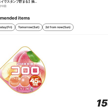
【ファミペイでスタンプ貯まる】抽選でペアチケットが当たる!
月10日
mended items
oday(Fri)
Tomorrow(Sat)
2d from now(Sun)
1
1