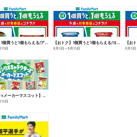
【おトク】1個買うと1個もらえる/アイス
【おトク】1個買うと1個もらえる/ヨーグルト
【おト
月10日
8月3日
～
8月10日
8月3日
【サンリオ×メーカーマスコット】オリジナルグッズ貰える!
月10日