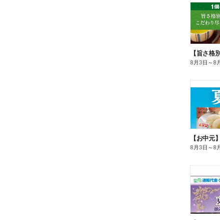
8月3日
～
8
【お中元
8月3日
～
8