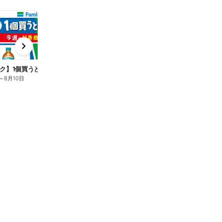
t
x
e
n
ク】1個買うと1個もらえる/麦茶
～
8月10日