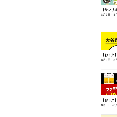
8月3日
～
8
8月3日
～
8
8月3日
～
8