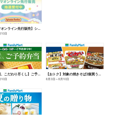
【ファミマオンライン先行販売】シルバニアファミリー
月10日
【旨さ格別、こだわり尽くし】ご予約弁当
【おトク】対象の焼きそば2個買うと100円引き!
月10日
8月3日
～
8月10日