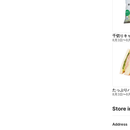
千切りキ
8月3日
〜
8
たっぷり
8月3日
〜
8
Store i
Address