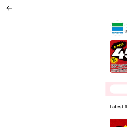
LINEチラシ
B
r
a
n
c
h
T
o
p
Latest f