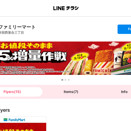
ファミリーマート
s
F
e
新宿西落合三丁目
t
f
o
l
l
o
w
Flyers
(
15
)
Items
(
7
)
Info
lyers