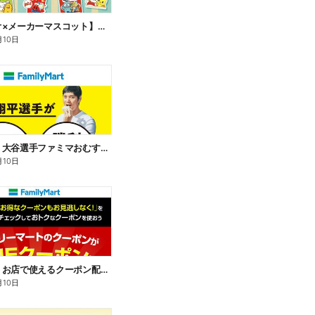
【サンリオ×メーカーマスコット】オリジナルグッズ貰える!
月10日
【おトク】大谷選手ファミマおむすび割
月10日
【おトク】お店で使えるクーポン配信中
月10日