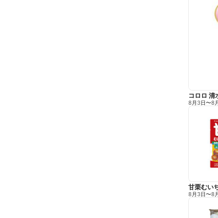
コロロ 清
8月3日
〜
8
甘栗むい
8月3日
〜
8