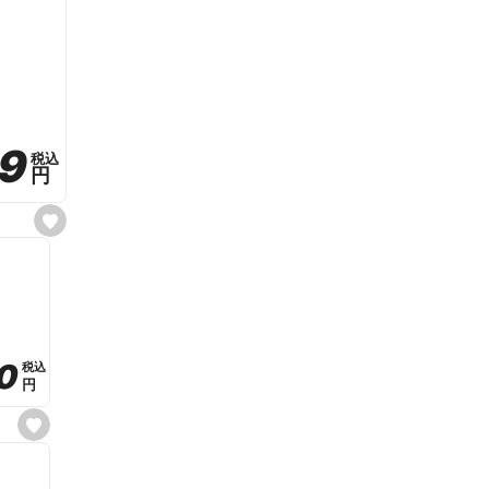
59
59
税込
税込
円
円
s
e
t
f
a
v
o
r
i
t
0
0
税込
税込
e
円
円
s
e
t
f
a