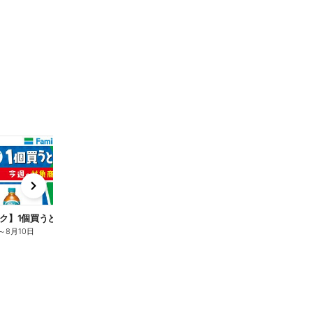
t
x
e
n
ク】1個買うと1個もらえる/麦茶
～
8月10日