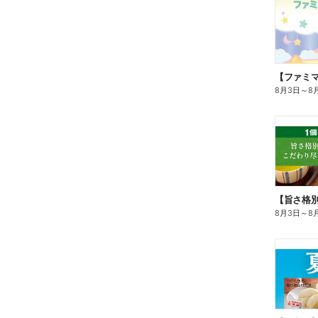
8月3日
～
8
8月3日
～
8