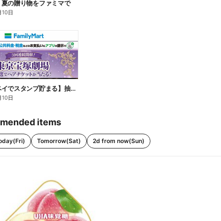
】夏の贈り物をファミマで
月10日
【ファミペイでスタンプ貯まる】抽選でペアチケットが当たる!
月10日
mended items
oday(Fri)
Tomorrow(Sat)
2d from now(Sun)