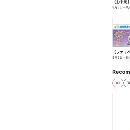
【お中元
8月3日
～
8
8月3日
～
8
Recom
All
T