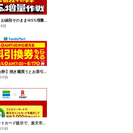
【おトク】お値段そのまま!45%増量作戦!
月8日
【無料引換券!】焼き麺買うとお茶引換券貰える!
月10日
楽天ポイントカード提示で、楽天市場でのお買い物がおトクに!
月10日