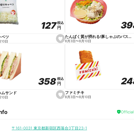
v
o
r
i
t
39
39
127
127
e
税込
税込
円
円
たんぱく質が摂れる!豚しゃぶのパスタサラダ
ャベツ
s
8月3日
〜
8月10日
月10日
e
t
f
a
v
o
r
i
t
24
24
358
358
e
税込
税込
円
円
ファミチキ
ハムサンド
s
8月3日
〜
8月10日
月10日
e
t
f
nfo
a
Officia
v
o
r
i
〒161-0031
東京都新宿区西落合3丁目23-1
t