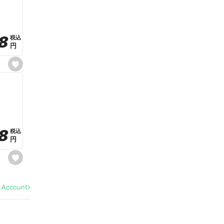
v
o
r
i
t
8
8
e
税込
税込
円
円
s
e
t
f
a
v
o
r
i
t
8
8
e
税込
税込
円
円
s
e
t
f
a
l Account
v
o
r
i
t