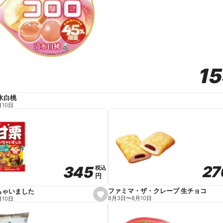
1
1
水白桃
月10日
27
27
345
345
税込
税込
円
円
ファミマ・ザ・クレープ 生チョコ
ちゃいました
s
8月3日
〜
8月10日
月10日
e
t
f
a