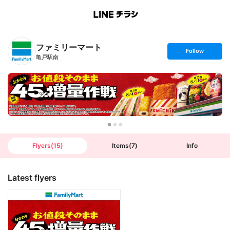
B
r
a
n
ファミリーマート
c
s
Follow
h
e
亀戸駅南
T
t
o
f
p
o
l
l
o
w
Flyers
(
15
)
Items
(
7
)
Info
Latest flyers