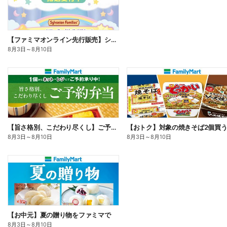
【ファミマオンライン先行販売】シルバニアファミリー
8月3日
～
8月10日
【旨さ格別、こだわり尽くし】ご予約弁当
8月3日
～
8月10日
8月3日
～
8月10日
【お中元】夏の贈り物をファミマで
8月3日
～
8月10日