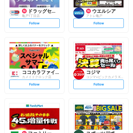
ドラッグセイムス
ウエルシア
亀戸1丁目店
アトレ亀戸
s
s
Follow
Follow
e
e
t
t
f
f
o
o
l
l
l
l
o
o
w
w
ココカラファイン
コジマ
カメイドクロック店
コジマ×ビックカメラ KAMEIDO C...
s
s
Follow
Follow
e
e
t
t
f
f
o
o
l
l
l
l
o
o
w
w