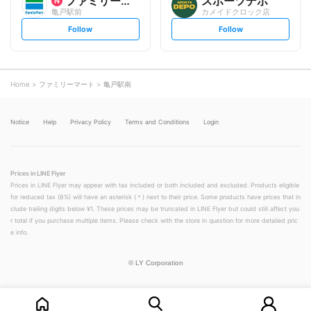
ファミリーマート
スポーツデポ
亀戸駅前
カメイドクロック店
s
s
Follow
Follow
e
e
t
t
f
f
o
o
l
l
l
l
o
o
Home
ファミリーマート
亀戸駅南
w
w
Notice
Help
Privacy Policy
Terms and Conditions
Login
Prices in LINE Flyer
Prices in LINE Flyer may appear with tax included or both included and excluded. Products eligible
for reduced tax (8%) will have an asterisk (＊) next to their price. Some products have prices that in
clude trailing digits below ¥1. These prices may be truncated in LINE Flyer but could still affect you
r total if you purchase multiple items. Please check with the store in question for more detailed pric
e info.
©
LY Corporation