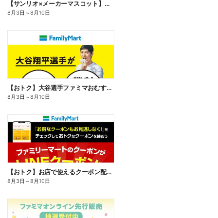
【サンリオ×メーカーマスコット】オリジナルグッズ貰える!
8月3日
～
8月10日
【おトク】大谷選手ファミマおむすび割
8月3日
～
8月10日
【おトク】お店で使えるクーポン配信中
8月3日
～
8月10日