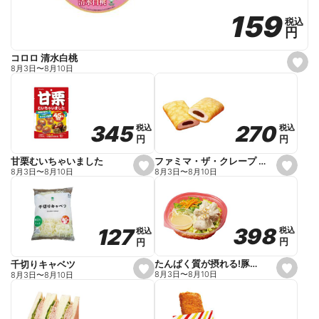
159
159
税込
税込
円
円
コロロ 清水白桃
s
8月3日
〜
8月10日
e
t
f
a
v
o
270
270
345
345
税込
税込
税込
税込
r
円
円
円
円
i
t
e
ファミマ・ザ・クレープ 生チョコ
甘栗むいちゃいました
s
s
8月3日
〜
8月10日
8月3日
〜
8月10日
e
e
t
t
f
f
a
a
v
v
o
o
398
398
127
127
税込
税込
税込
税込
r
r
円
円
円
円
i
i
t
t
e
e
たんぱく質が摂れる!豚しゃぶのパスタサラダ
千切りキャベツ
s
s
8月3日
〜
8月10日
8月3日
〜
8月10日
e
e
t
t
f
f
a
a
v
v