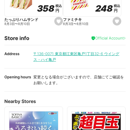
o
o
248
248
358
358
税込
税込
税込
税込
r
r
円
円
円
円
i
i
t
t
e
e
ファミチキ
たっぷりハムサンド
s
s
8月3日
〜
8月10日
8月3日
〜
8月10日
e
e
t
t
f
f
Store info
a
a
Official Account
v
v
o
o
r
r
i
i
Address
〒136-0071
東京都江東区亀戸1丁目32-6 ウイング
t
t
ス・ハイ亀戸
e
e
Opening hours
変更となる場合がございますので、店舗にてご確認を
お願いします。
Nearby Stores