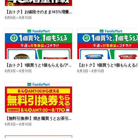
【おトク】お値段そのまま!45%増量作戦!
8月9日
～
8月10日
【おトク】1個買うと1個もらえる/アイス
8月3日
～
8月10日
8月3日
～
8月10日
【無料引換券!】焼き麺買うとお茶引換券貰える!
8月3日
～
8月10日