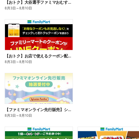
【おトク】大谷選手ファミマおむすび割
8月3日
～
8月10日
【おトク】お店で使えるクーポン配信中
8月3日
～
8月10日
【ファミマオンライン先行販売】シルバニアファミリー
8月3日
～
8月10日