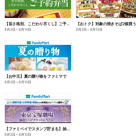
【旨さ格別、こだわり尽くし】ご予約弁当
8月3日
～
8月10日
8月3日
～
8月10日
【お中元】夏の贈り物をファミマで
8月3日
～
8月10日
【ファミペイでスタンプ貯まる】抽選でペアチケットが当たる!
8月3日
～
8月10日