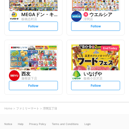
MEGAドン・キホーテ
ウエルシア
板橋志村店
浮間店
s
s
Follow
Follow
e
e
t
t
f
f
o
o
l
l
l
l
o
o
End Today
w
w
西友
いなげや
蓮根坂下店
板橋小豆沢店
s
s
Follow
Follow
e
e
t
t
f
f
o
o
l
l
l
l
o
o
Home
ファミリーマート
浮間五丁目
w
w
Notice
Help
Privacy Policy
Terms and Conditions
Login