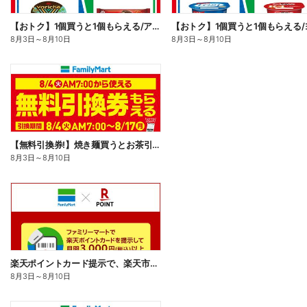
【おトク】1個買うと1個もらえる/アイス
8月3日
～
8月10日
8月3日
～
8月10日
【無料引換券!】焼き麺買うとお茶引換券貰える!
8月3日
～
8月10日
楽天ポイントカード提示で、楽天市場でのお買い物がおトクに!
8月3日
～
8月10日