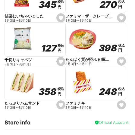
270
270
345
345
税込
税込
税込
税込
r
円
円
円
円
i
t
e
ファミマ・ザ・クレープ 生チョコ
甘栗むいちゃいました
s
s
8月3日
〜
8月10日
8月3日
〜
8月10日
e
e
t
t
f
f
a
a
v
v
o
o
398
398
127
127
税込
税込
税込
税込
r
r
円
円
円
円
i
i
t
t
e
e
たんぱく質が摂れる!豚しゃぶのパスタサラダ
千切りキャベツ
s
s
8月3日
〜
8月10日
8月3日
〜
8月10日
e
e
t
t
f
f
a
a
v
v
o
o
248
248
358
358
税込
税込
税込
税込
r
r
円
円
円
円
i
i
t
t
e
e
ファミチキ
たっぷりハムサンド
s
s
8月3日
〜
8月10日
8月3日
〜
8月10日
e
e
t
t
f
f
Store info
a
a
Official Account
v
v
o
o
r
r