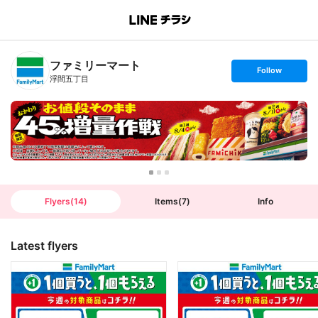
B
r
a
n
ファミリーマート
c
s
Follow
h
e
浮間五丁目
T
t
o
f
p
o
l
l
o
w
Flyers
(
14
)
Items
(
7
)
Info
Latest flyers