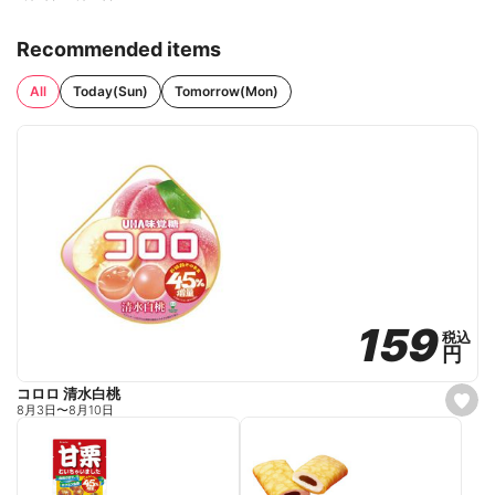
Recommended items
All
Today(Sun)
Tomorrow(Mon)
159
159
税込
税込
円
円
コロロ 清水白桃
s
8月3日
〜
8月10日
e
t
f
a
v
o