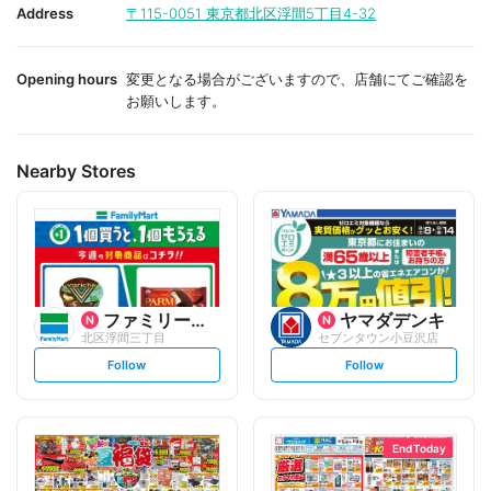
i
i
Address
〒115-0051
東京都北区浮間5丁目4-32
t
t
e
e
Opening hours
変更となる場合がございますので、店舗にてご確認を
お願いします。
Nearby Stores
ファミリーマート
ヤマダデンキ
北区浮間三丁目
セブンタウン小豆沢店
s
s
Follow
Follow
e
e
t
t
f
f
o
o
l
l
l
l
o
o
End Today
w
w