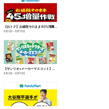
【おトク】お値段そのまま!45%増量作戦!
8月3日
～
8月10日
【サンリオ×メーカーマスコット】オリジナルグッズ貰える!
8月3日
～
8月10日