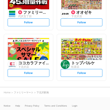
ファミリーマート
オオゼキ
代沢五丁目
下北沢店
s
s
Follow
Follow
e
e
t
t
f
f
o
o
l
l
l
l
o
o
w
w
ココカラファイン
トップパルケ
下北沢店
松原店
s
s
Follow
Follow
e
e
t
t
f
f
o
o
l
l
l
l
o
o
Home
ファミリーマート
下北沢駅南
w
w
Notice
Help
Privacy Policy
Terms and Conditions
Login