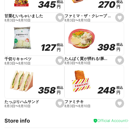
270
270
345
345
税込
税込
税込
税込
r
円
円
円
円
i
t
e
ファミマ・ザ・クレープ 生チョコ
甘栗むいちゃいました
s
s
8月3日
〜
8月10日
8月3日
〜
8月10日
e
e
t
t
f
f
a
a
v
v
o
o
398
398
127
127
税込
税込
税込
税込
r
r
円
円
円
円
i
i
t
t
e
e
たんぱく質が摂れる!豚しゃぶのパスタサラダ
千切りキャベツ
s
s
8月3日
〜
8月10日
8月3日
〜
8月10日
e
e
t
t
f
f
a
a
v
v
o
o
248
248
358
358
税込
税込
税込
税込
r
r
円
円
円
円
i
i
t
t
e
e
ファミチキ
たっぷりハムサンド
s
s
8月3日
〜
8月10日
8月3日
〜
8月10日
e
e
t
t
f
f
Store info
a
a
Official Account
v
v
o
o
r
r