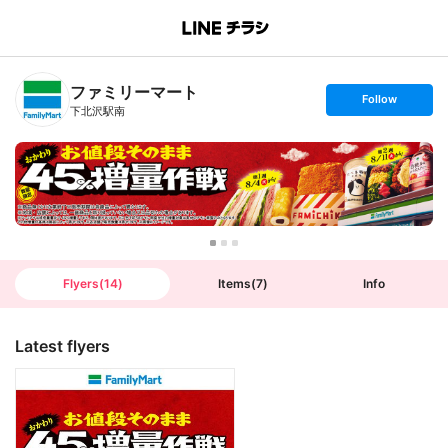
B
r
a
n
ファミリーマート
c
s
Follow
h
e
下北沢駅南
T
t
o
f
p
o
l
l
o
w
Flyers
(
14
)
Items
(
7
)
Info
Latest flyers