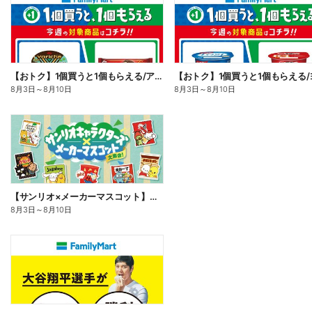
【おトク】1個買うと1個もらえる/アイス
8月3日
～
8月10日
8月3日
～
8月10日
【サンリオ×メーカーマスコット】オリジナルグッズ貰える!
8月3日
～
8月10日