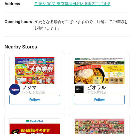
i
i
Address
〒155-0031
東京都世田谷区北沢2丁目14-8
t
t
e
e
Opening hours
変更となる場合がございますので、店舗にてご確認を
お願いします。
Nearby Stores
ノジマ
ビオラル
レシピ下北沢店
下北沢駅前店
s
s
Follow
Follow
e
e
t
t
f
f
o
o
l
l
l
l
o
o
w
w