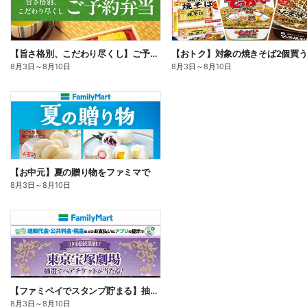
【旨さ格別、こだわり尽くし】ご予約弁当
8月3日
～
8月10日
8月3日
～
8月10日
【お中元】夏の贈り物をファミマで
8月3日
～
8月10日
【ファミペイでスタンプ貯まる】抽選でペアチケットが当たる!
8月3日
～
8月10日