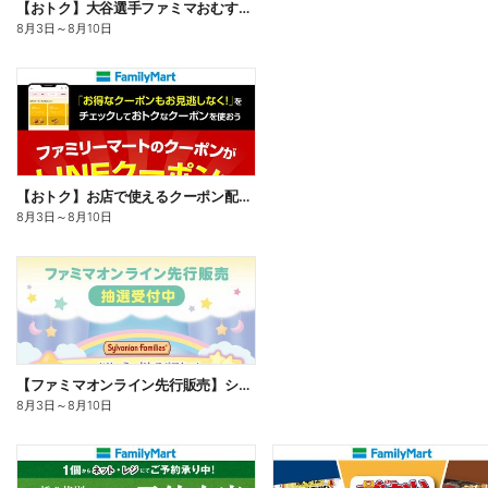
【おトク】大谷選手ファミマおむすび割
8月3日
～
8月10日
【おトク】お店で使えるクーポン配信中
8月3日
～
8月10日
【ファミマオンライン先行販売】シルバニアファミリー
8月3日
～
8月10日