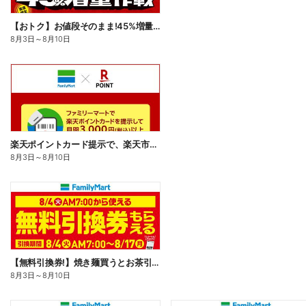
【おトク】お値段そのまま!45%増量作戦!
8月3日
～
8月10日
楽天ポイントカード提示で、楽天市場でのお買い物がおトクに!
8月3日
～
8月10日
【無料引換券!】焼き麺買うとお茶引換券貰える!
8月3日
～
8月10日