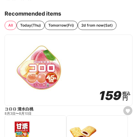
Recommended items
All
Today(Thu)
Tomorrow(Fri)
2d from now(Sat)
159
159
税込
税込
円
円
コロロ 清水白桃
s
8月3日
〜
8月10日
e
t
f
a
v
o