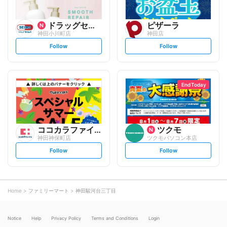
ドラッグセイムス
ピザーラ
神田小川町店
神田店
s
s
Follow
Follow
e
e
t
t
f
f
o
o
l
l
l
l
o
o
End Today
w
w
ココカラファイン
ツクモ
神田神保町店
ツクモパソコン本店
s
s
Follow
Follow
e
e
t
t
f
f
o
o
l
l
l
l
o
o
Home
ファミリーマート
神田駿河台三丁目
w
w
Notice
Help
Privacy Policy
Terms and Conditions
Login