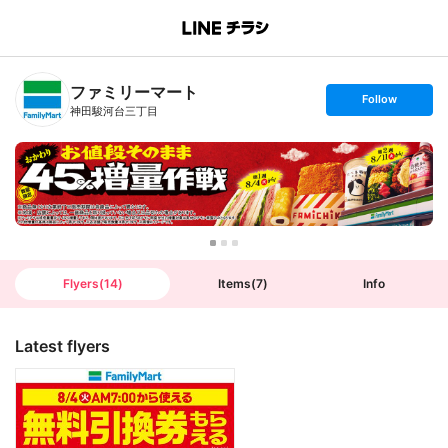
B
r
a
n
ファミリーマート
c
s
Follow
h
e
神田駿河台三丁目
T
t
o
f
p
o
l
l
o
w
Flyers
(
14
)
Items
(
7
)
Info
Latest flyers