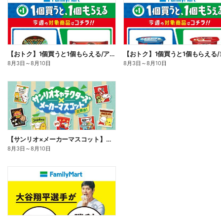
【おトク】1個買うと1個もらえる/アイス
8月3日
～
8月10日
8月3日
～
8月10日
【サンリオ×メーカーマスコット】オリジナルグッズ貰える!
8月3日
～
8月10日