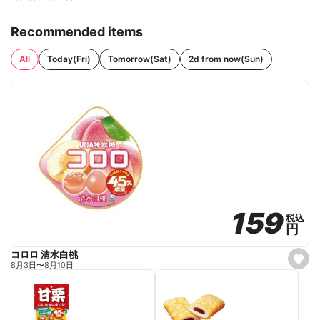
Recommended items
All
Today(Fri)
Tomorrow(Sat)
2d from now(Sun)
159
159
税込
税込
円
円
コロロ 清水白桃
s
8月3日
〜
8月10日
e
t
f
a
v
o