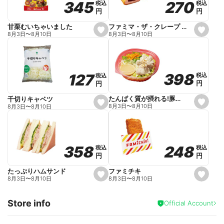
270
270
345
345
税込
税込
税込
税込
r
円
円
円
円
i
t
e
ファミマ・ザ・クレープ 生チョコ
甘栗むいちゃいました
s
s
8月3日
〜
8月10日
8月3日
〜
8月10日
e
e
t
t
f
f
a
a
v
v
o
o
398
398
127
127
税込
税込
税込
税込
r
r
円
円
円
円
i
i
t
t
e
e
たんぱく質が摂れる!豚しゃぶのパスタサラダ
千切りキャベツ
s
s
8月3日
〜
8月10日
8月3日
〜
8月10日
e
e
t
t
f
f
a
a
v
v
o
o
248
248
358
358
税込
税込
税込
税込
r
r
円
円
円
円
i
i
t
t
e
e
ファミチキ
たっぷりハムサンド
s
s
8月3日
〜
8月10日
8月3日
〜
8月10日
e
e
t
t
f
f
Store info
a
a
Official Account
v
v
o
o
r
r