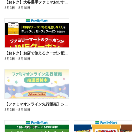
【おトク】大谷選手ファミマおむすび割
8月3日
～
8月10日
【おトク】お店で使えるクーポン配信中
8月3日
～
8月10日
【ファミマオンライン先行販売】シルバニアファミリー
8月3日
～
8月10日