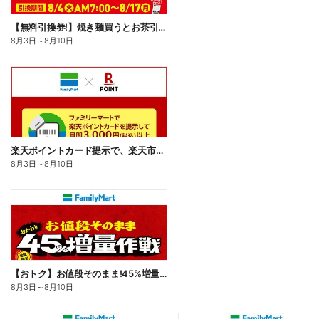
【無料引換券!】焼き麺買うとお茶引換券貰える!
8月3日
～
8月10日
楽天ポイントカード提示で、楽天市場でのお買い物がおトクに!
8月3日
～
8月10日
【おトク】お値段そのまま!45%増量作戦!
8月3日
～
8月10日