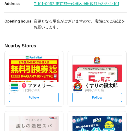
i
i
Address
〒101-0062
東京都千代田区神田駿河台3-5-4-101
t
t
e
e
Opening hours
変更となる場合がございますので、店舗にてご確認を
お願いします。
Nearby Stores
ファミリーマート
くすりの福太郎
千代田小川町
神田小川町店
s
s
Follow
Follow
e
e
t
t
f
f
o
o
l
l
l
l
o
o
w
w