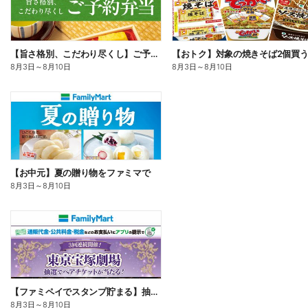
【旨さ格別、こだわり尽くし】ご予約弁当
8月3日
～
8月10日
8月3日
～
8月10日
【お中元】夏の贈り物をファミマで
8月3日
～
8月10日
【ファミペイでスタンプ貯まる】抽選でペアチケットが当たる!
8月3日
～
8月10日