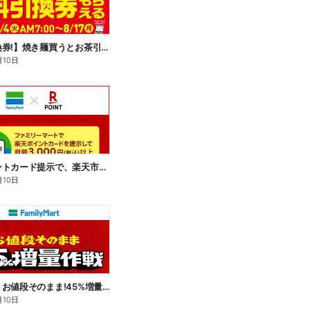
【無料引換券!】焼き麺買うとお茶引換券貰える!
月10日
楽天ポイントカード提示で、楽天市場でのお買い物がおトクに!
月10日
【おトク】お値段そのまま!45%増量作戦!
月10日