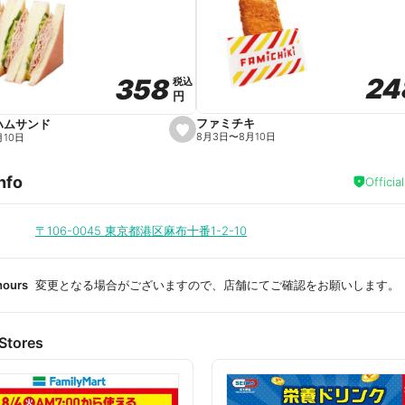
a
v
o
r
i
t
24
24
358
358
e
税込
税込
円
円
ファミチキ
ハムサンド
s
8月3日
〜
8月10日
月10日
e
t
f
nfo
a
Officia
v
o
r
i
〒106-0045
東京都港区麻布十番1-2-10
t
e
hours
変更となる場合がございますので、店舗にてご確認をお願いします。
Stores