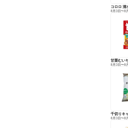
コロロ 清
8月3日
〜
8
甘栗むい
8月3日
〜
8
千切りキ
8月3日
〜
8