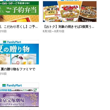
【旨さ格別、こだわり尽くし】ご予約弁当
【おトク】対象の焼きそば2個買うと100円引き!
月10日
8月3日
～
8月10日
】夏の贈り物をファミマで
月10日