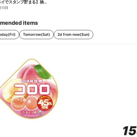
【ファミペイでスタンプ貯まる】抽選でペアチケットが当たる!
月10日
mended items
oday(Fri)
Tomorrow(Sat)
2d from now(Sun)
1
1