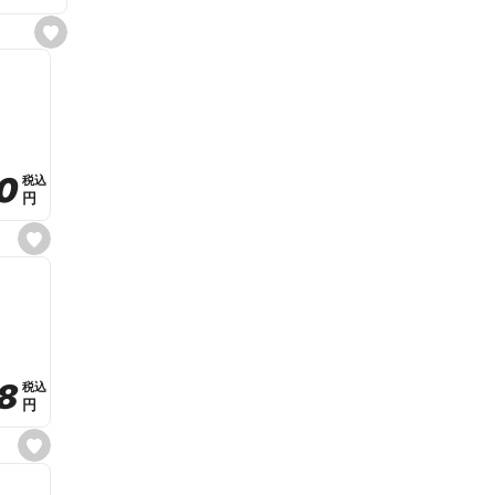
s
e
t
f
a
v
o
r
i
t
0
0
税込
税込
e
円
円
s
e
t
f
a
v
o
r
i
t
8
8
e
税込
税込
円
円
s
e
t
f