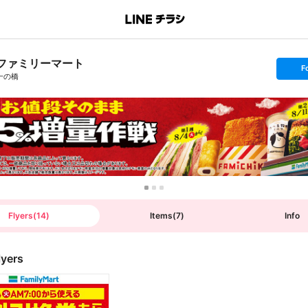
ファミリーマート
s
F
e
一の橋
t
f
o
l
l
o
w
Flyers
(
14
)
Items
(
7
)
Info
lyers