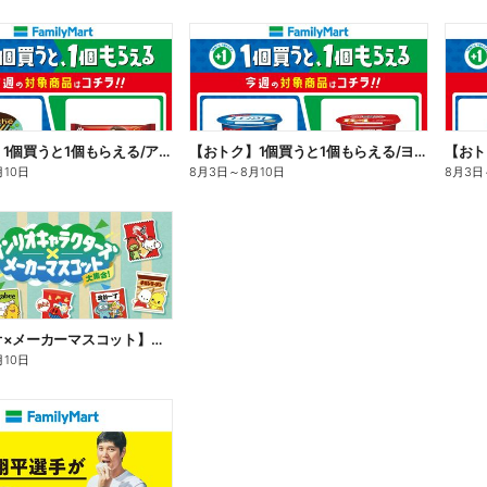
【おトク】1個買うと1個もらえる/アイス
【おトク】1個買うと1個もらえる/ヨーグルト
【おト
月10日
8月3日
～
8月10日
8月3日
【サンリオ×メーカーマスコット】オリジナルグッズ貰える!
月10日