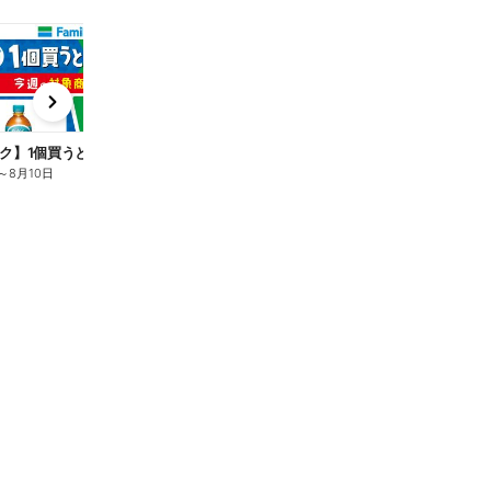
t
x
e
n
ク】1個買うと1個もらえる/麦茶
～
8月10日