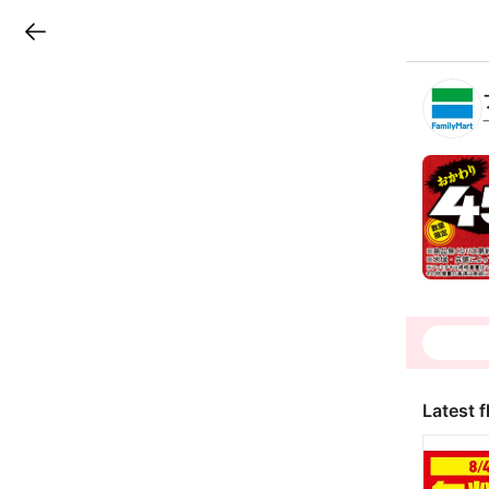
LINEチラシ
B
r
a
n
c
h
T
o
p
Latest f