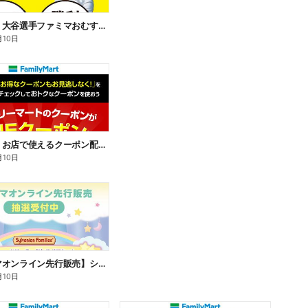
【おトク】大谷選手ファミマおむすび割
月10日
【おトク】お店で使えるクーポン配信中
月10日
【ファミマオンライン先行販売】シルバニアファミリー
月10日