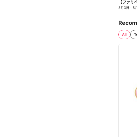
8月3日
～
8
Recom
All
T