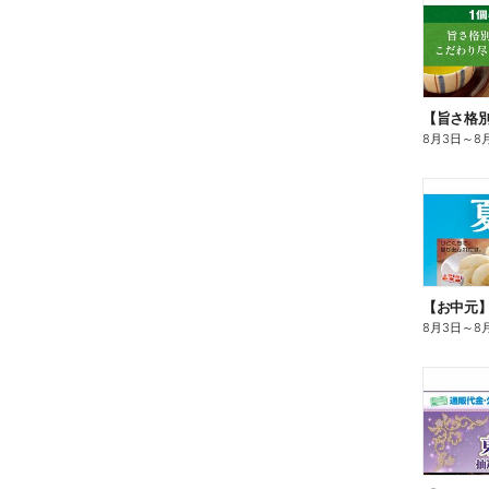
8月3日
～
8
【お中元
8月3日
～
8