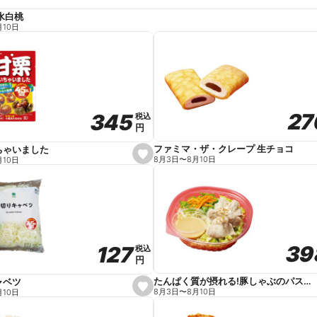
水白桃
月10日
27
27
345
345
税込
税込
円
円
ファミマ・ザ・クレープ 生チョコ
ちゃいました
s
8月3日
〜
8月10日
月10日
e
t
f
a
v
o
r
i
t
39
39
127
127
e
税込
税込
円
円
たんぱく質が摂れる!豚しゃぶのパスタサラダ
ャベツ
s
8月3日
〜
8月10日
月10日
e
t
f