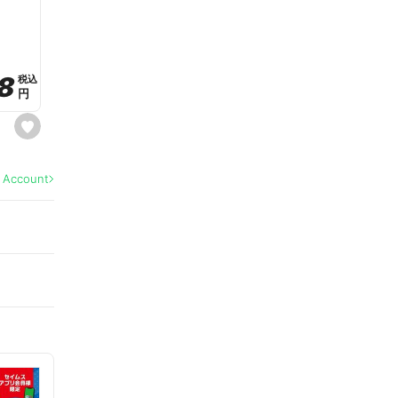
a
v
o
r
i
t
8
8
e
税込
税込
円
円
s
e
t
f
a
l Account
v
o
r
i
t
e