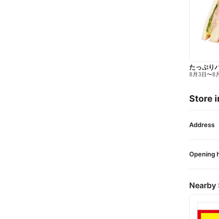
たっぷり
8月3日
〜
8
Store i
Address
Opening 
Nearby 