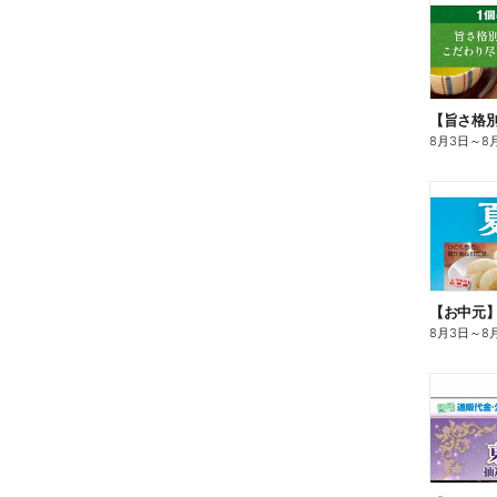
8月3日
～
8
【お中元
8月3日
～
8