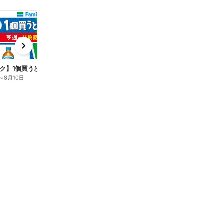
t
x
e
n
ク】1個買うと1個もらえる/麦茶
～
8月10日