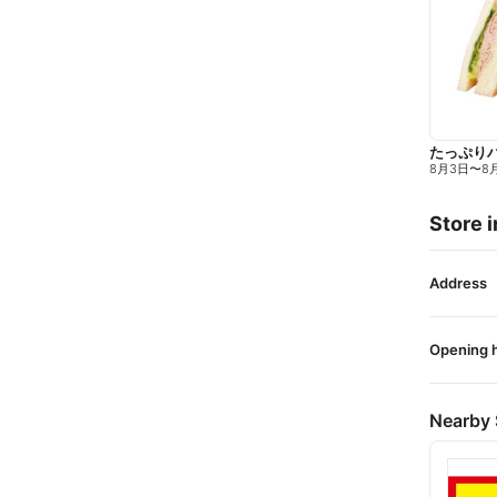
たっぷり
8月3日
〜
8
Store i
Address
Opening 
Nearby 