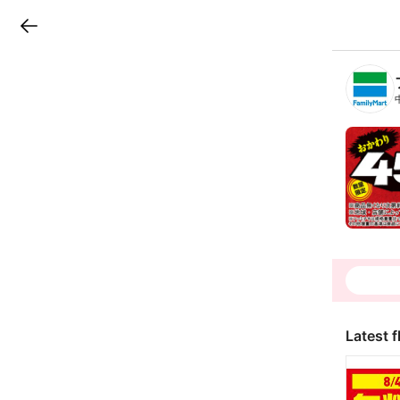
LINEチラシ
B
r
a
n
c
h
T
o
p
Latest f