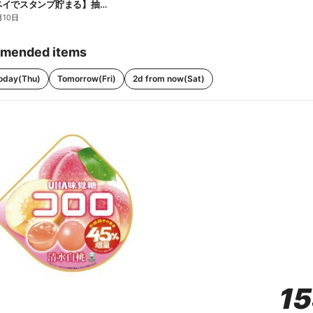
【ファミペイでスタンプ貯まる】抽選でペアチケットが当たる!
月10日
mended items
oday(Thu)
Tomorrow(Fri)
2d from now(Sat)
1
1