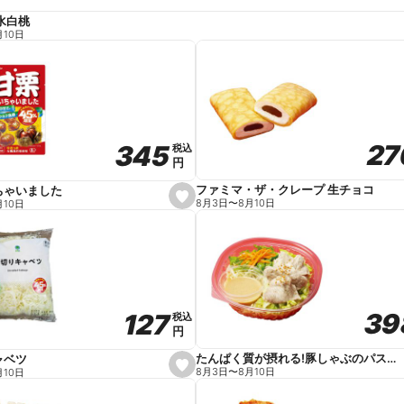
水白桃
月10日
27
27
345
345
税込
税込
円
円
ファミマ・ザ・クレープ 生チョコ
ちゃいました
s
8月3日
〜
8月10日
月10日
e
t
f
a
v
o
r
i
t
39
39
127
127
e
税込
税込
円
円
たんぱく質が摂れる!豚しゃぶのパスタサラダ
ャベツ
s
8月3日
〜
8月10日
月10日
e
t
f