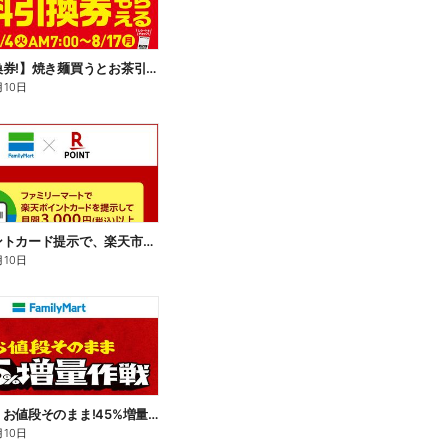
【無料引換券!】焼き麺買うとお茶引換券貰える!
月10日
楽天ポイントカード提示で、楽天市場でのお買い物がおトクに!
月10日
【おトク】お値段そのまま!45%増量作戦!
月10日