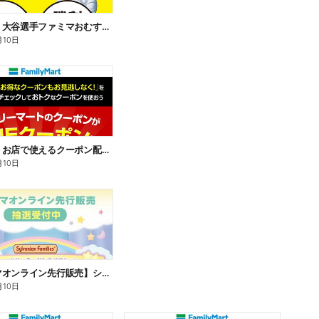
【おトク】大谷選手ファミマおむすび割
月10日
【おトク】お店で使えるクーポン配信中
月10日
【ファミマオンライン先行販売】シルバニアファミリー
月10日