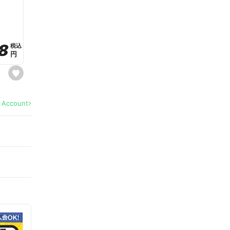
a
v
o
r
i
t
8
8
e
税込
税込
円
円
s
e
t
f
a
l Account
v
o
r
i
t
e