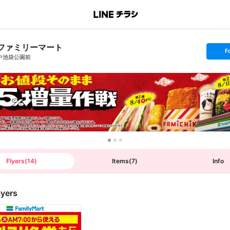
ファミリーマート
s
F
e
中池袋公園前
t
f
o
l
l
o
w
Flyers
(
14
)
Items
(
7
)
Info
lyers