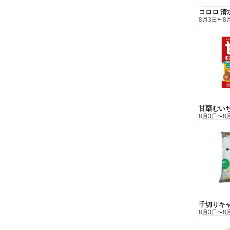
コロロ 清
8月3日
〜
8
甘栗むい
8月3日
〜
8
千切りキ
8月3日
〜
8