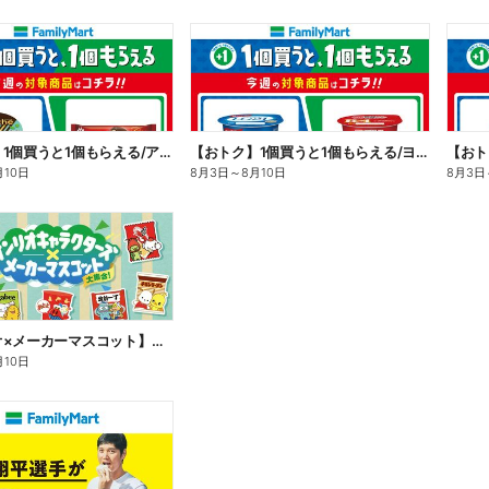
【おトク】1個買うと1個もらえる/アイス
【おトク】1個買うと1個もらえる/ヨーグルト
【おト
月10日
8月3日
～
8月10日
8月3日
【サンリオ×メーカーマスコット】オリジナルグッズ貰える!
月10日