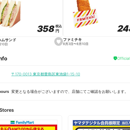
a
v
o
r
i
t
24
24
358
358
e
税込
税込
円
円
ファミチキ
ハムサンド
s
8月3日
〜
8月10日
月10日
e
t
f
nfo
a
Officia
v
o
r
i
〒170-0013
東京都豊島区東池袋1-15-10
t
e
hours
変更となる場合がございますので、店舗にてご確認をお願いします。
Stores