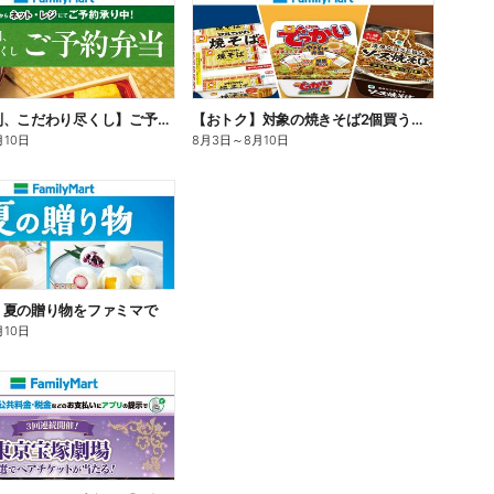
【旨さ格別、こだわり尽くし】ご予約弁当
【おトク】対象の焼きそば2個買うと100円引き!
月10日
8月3日
～
8月10日
】夏の贈り物をファミマで
月10日