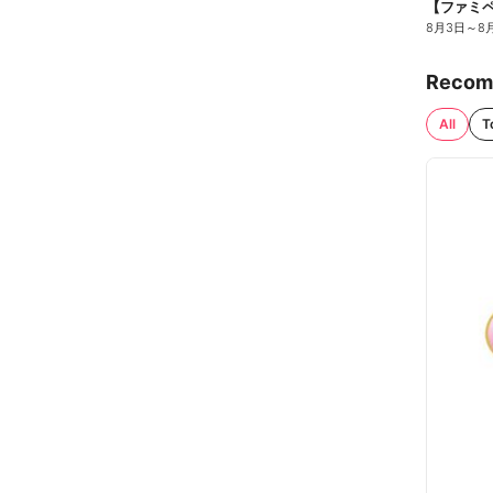
8月3日
～
8
Recom
All
T