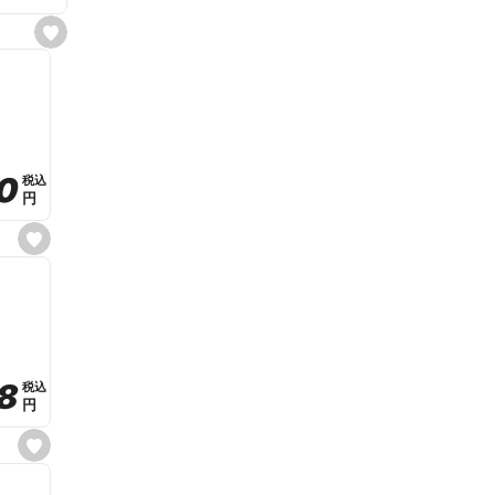
s
e
t
f
a
v
o
r
i
t
0
0
税込
税込
e
円
円
s
e
t
f
a
v
o
r
i
t
8
8
e
税込
税込
円
円
s
e
t
f