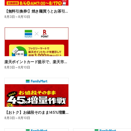
【無料引換券!】焼き麺買うとお茶引換券貰える!
8月3日
～
8月10日
楽天ポイントカード提示で、楽天市場でのお買い物がおトクに!
8月3日
～
8月10日
【おトク】お値段そのまま!45%増量作戦!
8月3日
～
8月10日