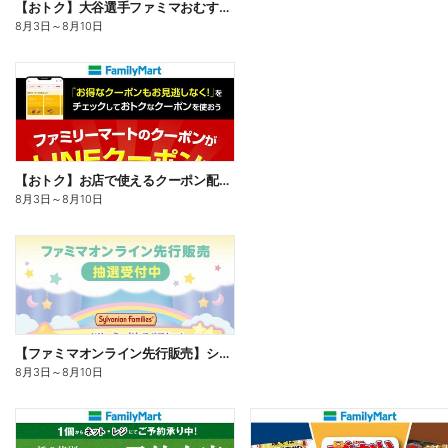
【おトク】大谷選手ファミマおむすび割
8月3日
～
8月10日
【おトク】お店で使えるクーポン配信中
8月3日
～
8月10日
【ファミマオンライン先行販売】シルバニアファミリー
8月3日
～
8月10日