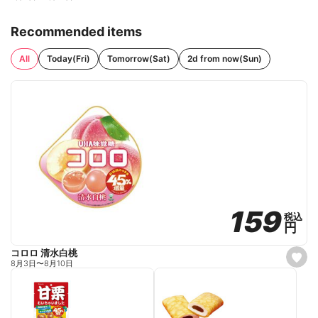
Recommended items
All
Today(Fri)
Tomorrow(Sat)
2d from now(Sun)
159
159
税込
税込
円
円
コロロ 清水白桃
s
8月3日
〜
8月10日
e
t
f
a
v
o