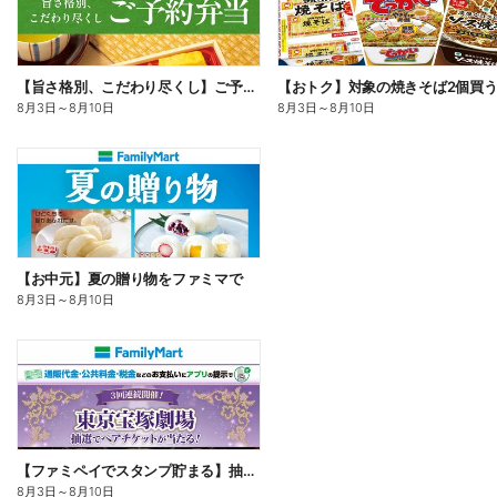
【旨さ格別、こだわり尽くし】ご予約弁当
8月3日
～
8月10日
8月3日
～
8月10日
【お中元】夏の贈り物をファミマで
8月3日
～
8月10日
【ファミペイでスタンプ貯まる】抽選でペアチケットが当たる!
8月3日
～
8月10日