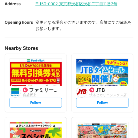
i
i
Address
〒150-0002
東京都渋谷区渋谷二丁目11番3号
t
t
e
e
Opening hours
変更となる場合がございますので、店舗にてご確認を
お願いします。
Nearby Stores
ファミリーマート
JTB
宮益坂上
渋谷ヒカリエシンクス店
s
s
Follow
Follow
e
e
t
t
f
f
o
o
l
l
l
l
o
o
w
w