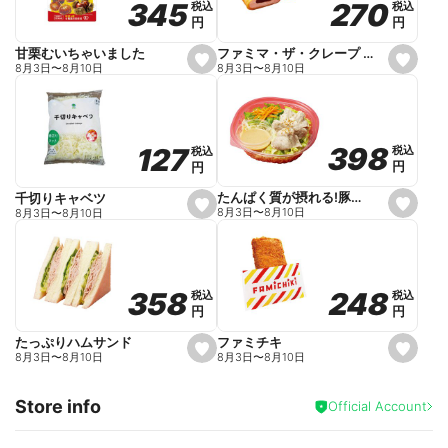
270
270
345
345
税込
税込
税込
税込
r
円
円
円
円
i
t
e
ファミマ・ザ・クレープ 生チョコ
甘栗むいちゃいました
s
s
8月3日
〜
8月10日
8月3日
〜
8月10日
e
e
t
t
f
f
a
a
v
v
o
o
398
398
127
127
税込
税込
税込
税込
r
r
円
円
円
円
i
i
t
t
e
e
たんぱく質が摂れる!豚しゃぶのパスタサラダ
千切りキャベツ
s
s
8月3日
〜
8月10日
8月3日
〜
8月10日
e
e
t
t
f
f
a
a
v
v
o
o
248
248
358
358
税込
税込
税込
税込
r
r
円
円
円
円
i
i
t
t
e
e
ファミチキ
たっぷりハムサンド
s
s
8月3日
〜
8月10日
8月3日
〜
8月10日
e
e
t
t
f
f
Store info
a
a
Official Account
v
v
o
o
r
r