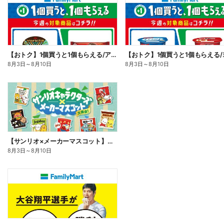
【おトク】1個買うと1個もらえる/アイス
8月3日
～
8月10日
8月3日
～
8月10日
【サンリオ×メーカーマスコット】オリジナルグッズ貰える!
8月3日
～
8月10日