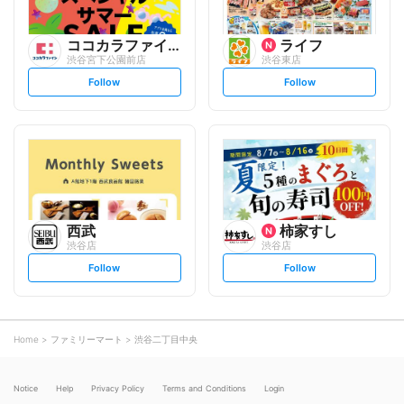
ココカラファイン
ライフ
渋谷宮下公園前店
渋谷東店
s
s
Follow
Follow
e
e
t
t
f
f
o
o
l
l
l
l
o
o
w
w
西武
柿家すし
渋谷店
渋谷店
s
s
Follow
Follow
e
e
t
t
f
f
o
o
l
l
l
l
o
o
Home
ファミリーマート
渋谷二丁目中央
w
w
Notice
Help
Privacy Policy
Terms and Conditions
Login