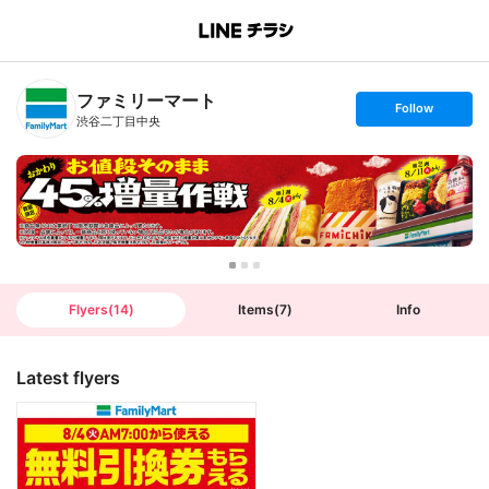
B
r
a
n
ファミリーマート
c
s
Follow
h
e
渋谷二丁目中央
T
t
o
f
p
o
l
l
o
w
Flyers
(
14
)
Items
(
7
)
Info
Latest flyers