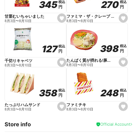
270
270
345
345
税込
税込
税込
税込
r
円
円
円
円
i
t
e
ファミマ・ザ・クレープ 生チョコ
甘栗むいちゃいました
s
s
8月3日
〜
8月10日
8月3日
〜
8月10日
e
e
t
t
f
f
a
a
v
v
o
o
398
398
127
127
税込
税込
税込
税込
r
r
円
円
円
円
i
i
t
t
e
e
たんぱく質が摂れる!豚しゃぶのパスタサラダ
千切りキャベツ
s
s
8月3日
〜
8月10日
8月3日
〜
8月10日
e
e
t
t
f
f
a
a
v
v
o
o
248
248
358
358
税込
税込
税込
税込
r
r
円
円
円
円
i
i
t
t
e
e
ファミチキ
たっぷりハムサンド
s
s
8月3日
〜
8月10日
8月3日
〜
8月10日
e
e
t
t
f
f
Store info
a
a
Official Account
v
v
o
o
r
r