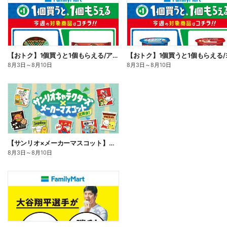
【おトク】1個買うと1個もらえる/アイス
8月3日
～
8月10日
8月3日
～
8月10日
【サンリオ×メーカーマスコット】オリジナルグッズ貰える!
8月3日
～
8月10日