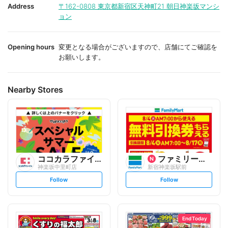
i
i
Address
〒162-0808
東京都新宿区天神町21 朝日神楽坂マンシ
t
t
ョン
e
e
Opening hours
変更となる場合がございますので、店舗にてご確認を
お願いします。
Nearby Stores
ココカラファイン
ファミリーマート
神楽坂中里町店
新宿神楽坂駅前
s
s
Follow
Follow
e
e
t
t
f
f
o
o
l
l
l
l
o
o
End Today
w
w