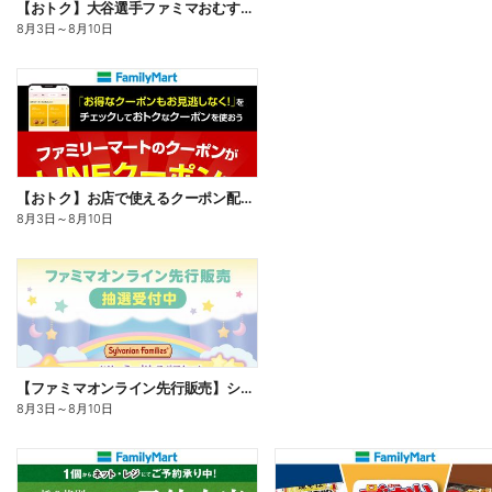
【おトク】大谷選手ファミマおむすび割
8月3日
～
8月10日
【おトク】お店で使えるクーポン配信中
8月3日
～
8月10日
【ファミマオンライン先行販売】シルバニアファミリー
8月3日
～
8月10日