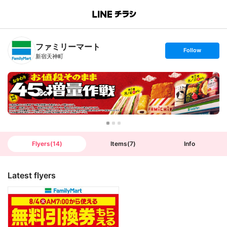
B
r
a
n
ファミリーマート
c
s
Follow
h
e
新宿天神町
T
t
o
f
p
o
l
l
o
w
Flyers
(
14
)
Items
(
7
)
Info
Latest flyers