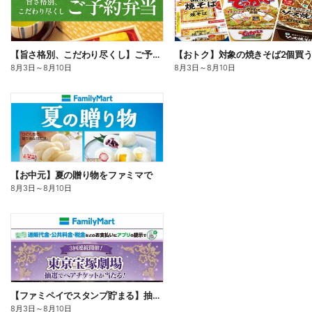
【旨さ格別、こだわり尽くし】ご予約弁当
8月3日
～
8月10日
8月3日
～
8月10日
【お中元】夏の贈り物をファミマで
8月3日
～
8月10日
【ファミペイでスタンプ貯まる】抽選でペアチケットが当たる!
8月3日
～
8月10日