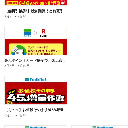
【無料引換券!】焼き麺買うとお茶引換券貰える!
8月3日
～
8月10日
楽天ポイントカード提示で、楽天市場でのお買い物がおトクに!
8月3日
～
8月10日
【おトク】お値段そのまま!45%増量作戦!
8月3日
～
8月10日