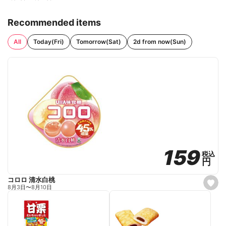
Recommended items
All
Today(Fri)
Tomorrow(Sat)
2d from now(Sun)
159
159
税込
税込
円
円
コロロ 清水白桃
s
8月3日
〜
8月10日
e
t
f
a
v
o