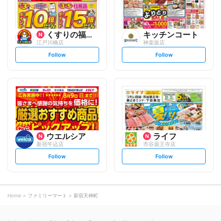
くすりの福太郎
キッチンコート
江戸川橋店
神楽坂店
s
s
Follow
Follow
e
e
t
t
f
f
o
o
l
l
l
l
o
o
w
w
ウエルシア
ライフ
新宿牛込店
市谷薬王寺店
s
s
Follow
Follow
e
e
t
t
f
f
o
o
l
l
l
l
o
o
Home
ファミリーマート
新宿天神町
w
w