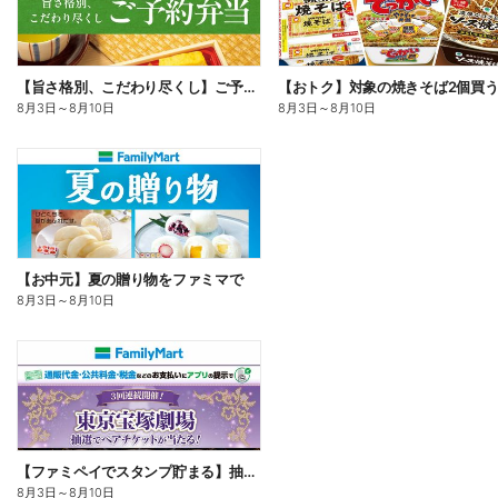
【旨さ格別、こだわり尽くし】ご予約弁当
8月3日
～
8月10日
8月3日
～
8月10日
【お中元】夏の贈り物をファミマで
8月3日
～
8月10日
【ファミペイでスタンプ貯まる】抽選でペアチケットが当たる!
8月3日
～
8月10日