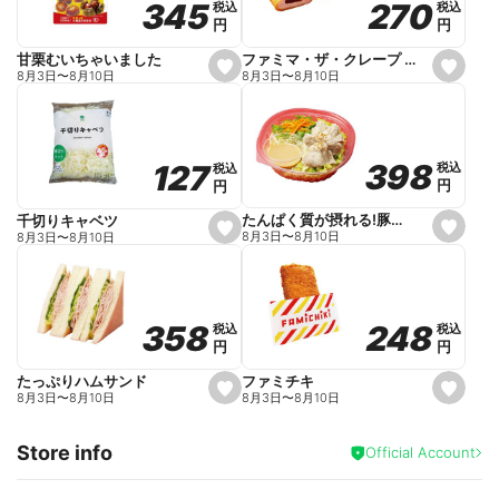
270
270
345
345
税込
税込
税込
税込
r
円
円
円
円
i
t
e
ファミマ・ザ・クレープ 生チョコ
甘栗むいちゃいました
s
s
8月3日
〜
8月10日
8月3日
〜
8月10日
e
e
t
t
f
f
a
a
v
v
o
o
398
398
127
127
税込
税込
税込
税込
r
r
円
円
円
円
i
i
t
t
e
e
たんぱく質が摂れる!豚しゃぶのパスタサラダ
千切りキャベツ
s
s
8月3日
〜
8月10日
8月3日
〜
8月10日
e
e
t
t
f
f
a
a
v
v
o
o
248
248
358
358
税込
税込
税込
税込
r
r
円
円
円
円
i
i
t
t
e
e
ファミチキ
たっぷりハムサンド
s
s
8月3日
〜
8月10日
8月3日
〜
8月10日
e
e
t
t
f
f
Store info
a
a
Official Account
v
v
o
o
r
r