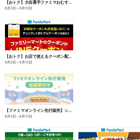
【おトク】大谷選手ファミマおむすび割
8月3日
～
8月10日
【おトク】お店で使えるクーポン配信中
8月3日
～
8月10日
【ファミマオンライン先行販売】シルバニアファミリー
8月3日
～
8月10日