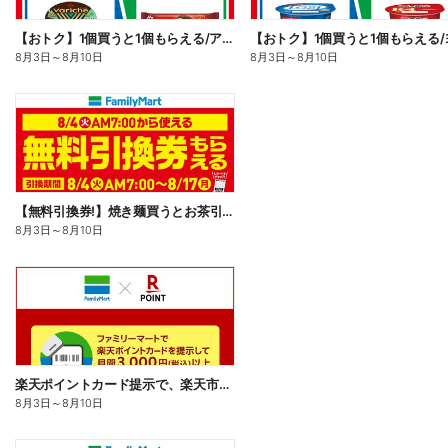
【おトク】1個買うと1個もらえる/アイス
8月3日
～
8月10日
8月3日
～
8月10日
【無料引換券!】焼き麺買うとお茶引換券貰える!
8月3日
～
8月10日
楽天ポイントカード提示で、楽天市場でのお買い物がおトクに!
8月3日
～
8月10日