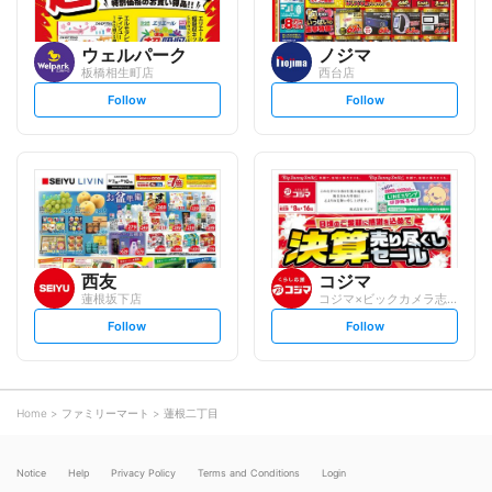
ウェルパーク
ノジマ
板橋相生町店
西台店
s
s
Follow
Follow
e
e
t
t
f
f
o
o
l
l
l
l
o
o
w
w
西友
コジマ
蓮根坂下店
コジマ×ビックカメラ志村店
s
s
Follow
Follow
e
e
t
t
f
f
o
o
l
l
l
l
o
o
Home
ファミリーマート
蓮根二丁目
w
w
Notice
Help
Privacy Policy
Terms and Conditions
Login