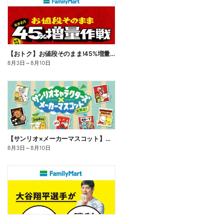
【おトク】お値段そのまま!45%増量作戦!
8月3日
～
8月10日
【サンリオ×メーカーマスコット】オリジナルグッズ貰える!
8月3日
～
8月10日