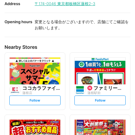
i
i
Address
〒174-0046
東京都板橋区蓮根2-3
t
t
e
e
Opening hours
変更となる場合がございますので、店舗にてご確認を
お願いします。
Nearby Stores
ココカラファイン
ファミリーマート
蓮根店
蓮根駅前
s
s
Follow
Follow
e
e
t
t
f
f
o
o
l
l
l
l
o
o
w
w