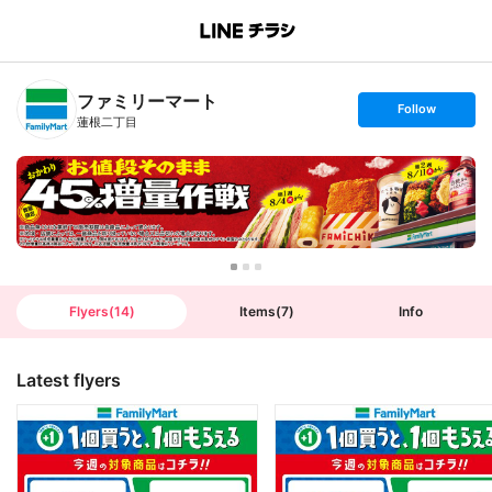
B
r
a
n
ファミリーマート
c
s
Follow
h
e
蓮根二丁目
T
t
o
f
p
o
l
l
o
w
Flyers
(
14
)
Items
(
7
)
Info
Latest flyers