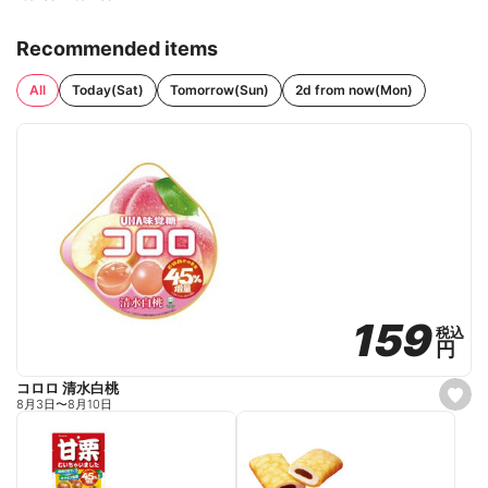
Recommended items
All
Today(Sat)
Tomorrow(Sun)
2d from now(Mon)
159
159
税込
税込
円
円
コロロ 清水白桃
s
8月3日
〜
8月10日
e
t
f
a
v
o