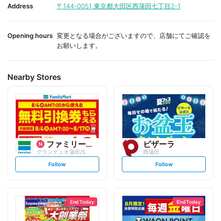
i
i
Address
〒144-0051
東京都大田区西蒲田七丁目2-1
t
t
e
e
Opening hours
変更となる場合がございますので、店舗にてご確認を
お願いします。
Nearby Stores
ファミリーマート
ピザーラ
グランデュオ蒲田/S
西蒲田
s
s
Follow
Follow
e
e
t
t
f
f
o
o
l
l
l
l
o
o
End Today
End Today
w
w