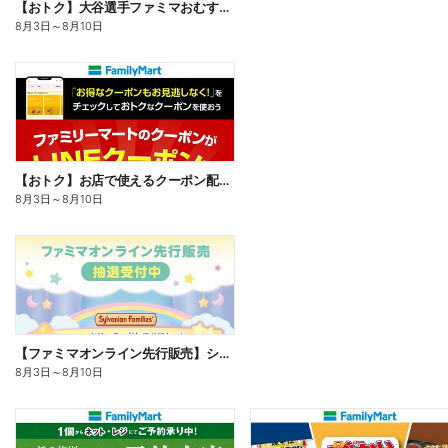
【おトク】大谷選手ファミマおむすび割
8月3日
～
8月10日
【おトク】お店で使えるクーポン配信中
8月3日
～
8月10日
【ファミマオンライン先行販売】シルバニアファミリー
8月3日
～
8月10日