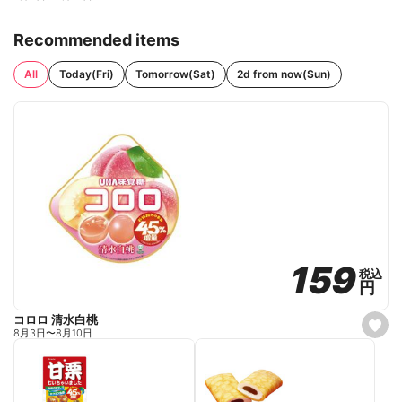
Recommended items
All
Today(Fri)
Tomorrow(Sat)
2d from now(Sun)
159
159
税込
税込
円
円
コロロ 清水白桃
s
8月3日
〜
8月10日
e
t
f
a
v
o