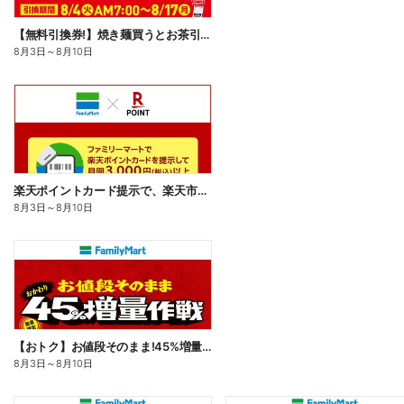
【無料引換券!】焼き麺買うとお茶引換券貰える!
8月3日
～
8月10日
楽天ポイントカード提示で、楽天市場でのお買い物がおトクに!
8月3日
～
8月10日
【おトク】お値段そのまま!45%増量作戦!
8月3日
～
8月10日