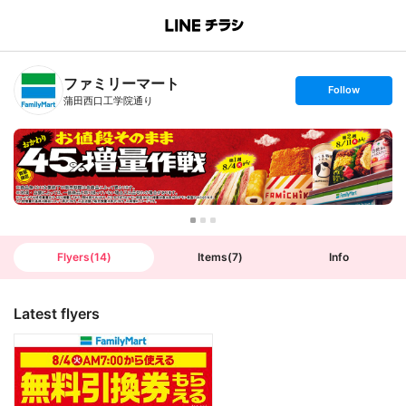
B
r
a
n
ファミリーマート
c
s
Follow
h
e
蒲田西口工学院通り
T
t
o
f
p
o
l
l
o
w
Flyers
(
14
)
Items
(
7
)
Info
Latest flyers