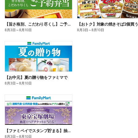
【旨さ格別、こだわり尽くし】ご予約弁当
8月3日
～
8月10日
8月3日
～
8月10日
【お中元】夏の贈り物をファミマで
8月3日
～
8月10日
【ファミペイでスタンプ貯まる】抽選でペアチケットが当たる!
8月3日
～
8月10日