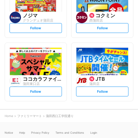
ノジマ
コクミン
グランデュオ蒲田店
西蒲田店
s
s
Follow
Follow
e
e
t
t
f
f
o
o
l
l
l
l
o
o
w
w
ココカラファイン
JTB
蒲田東口店
蒲田店
s
s
Follow
Follow
e
e
t
t
f
f
o
o
l
l
l
l
o
o
Home
ファミリーマート
蒲田西口工学院通り
w
w
Notice
Help
Privacy Policy
Terms and Conditions
Login