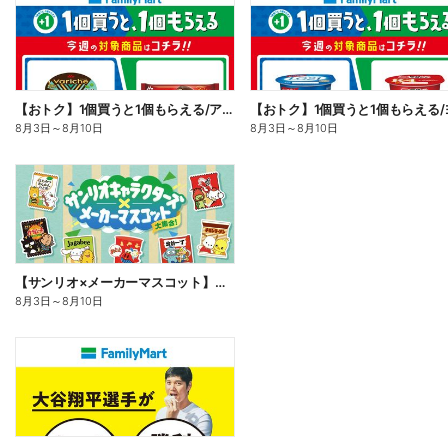
【おトク】1個買うと1個もらえる/アイス
8月3日
～
8月10日
8月3日
～
8月10日
【サンリオ×メーカーマスコット】オリジナルグッズ貰える!
8月3日
～
8月10日