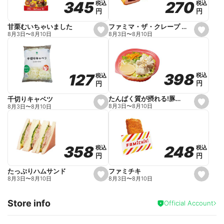
270
270
345
345
税込
税込
税込
税込
r
円
円
円
円
i
t
e
ファミマ・ザ・クレープ 生チョコ
甘栗むいちゃいました
s
s
8月3日
〜
8月10日
8月3日
〜
8月10日
e
e
t
t
f
f
a
a
v
v
o
o
398
398
127
127
税込
税込
税込
税込
r
r
円
円
円
円
i
i
t
t
e
e
たんぱく質が摂れる!豚しゃぶのパスタサラダ
千切りキャベツ
s
s
8月3日
〜
8月10日
8月3日
〜
8月10日
e
e
t
t
f
f
a
a
v
v
o
o
248
248
358
358
税込
税込
税込
税込
r
r
円
円
円
円
i
i
t
t
e
e
ファミチキ
たっぷりハムサンド
s
s
8月3日
〜
8月10日
8月3日
〜
8月10日
e
e
t
t
f
f
Store info
a
a
Official Account
v
v
o
o
r
r