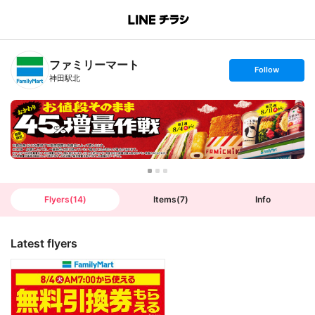
B
r
a
n
ファミリーマート
c
s
Follow
h
e
神田駅北
T
t
o
f
p
o
l
l
o
w
Flyers
(
14
)
Items
(
7
)
Info
Latest flyers