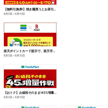
【無料引換券!】焼き麺買うとお茶引換券貰える!
8月3日
～
8月10日
楽天ポイントカード提示で、楽天市場でのお買い物がおトクに!
8月3日
～
8月10日
【おトク】お値段そのまま!45%増量作戦!
8月3日
～
8月10日