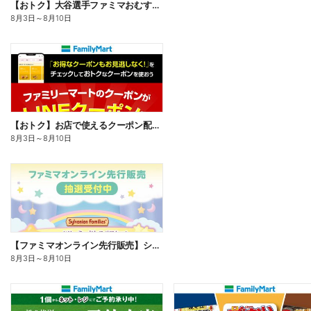
【おトク】大谷選手ファミマおむすび割
8月3日
～
8月10日
【おトク】お店で使えるクーポン配信中
8月3日
～
8月10日
【ファミマオンライン先行販売】シルバニアファミリー
8月3日
～
8月10日