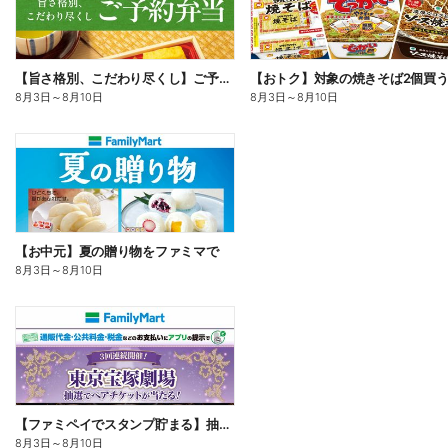
【旨さ格別、こだわり尽くし】ご予約弁当
8月3日
～
8月10日
8月3日
～
8月10日
【お中元】夏の贈り物をファミマで
8月3日
～
8月10日
【ファミペイでスタンプ貯まる】抽選でペアチケットが当たる!
8月3日
～
8月10日