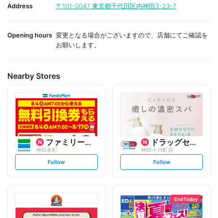
i
i
Address
〒101-0047
東京都千代田区内神田3-23-7
t
t
e
e
Opening hours
変更となる場合がございますので、店舗にてご確認を
お願いします。
Nearby Stores
ファミリーマート
ドラッグセイムス
神田多町
神田小川町店
s
s
Follow
Follow
e
e
t
t
f
f
o
o
l
l
l
l
o
o
End Today
w
w