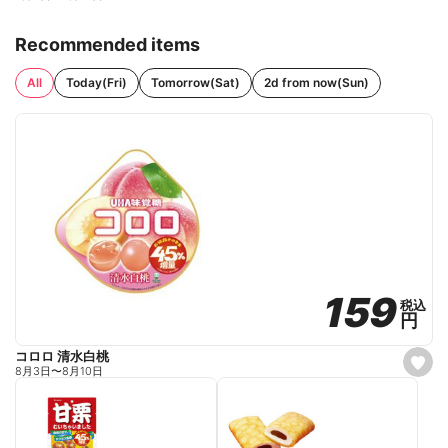
Recommended items
All
Today(Fri)
Tomorrow(Sat)
2d from now(Sun)
159
159
税込
税込
円
円
コロロ 清水白桃
s
8月3日
〜
8月10日
e
t
f
a
v
o