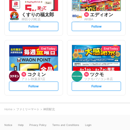
くすりの福太郎
エディオン
神田小川町店
AKIBA
s
s
Follow
Follow
e
e
t
t
f
f
o
o
l
l
l
l
o
o
End Today
End Today
w
w
コクミン
ツクモ
アトレ秋葉原1店
ツクモパソコン本店
s
s
Follow
Follow
e
e
t
t
f
f
o
o
l
l
l
l
o
o
Home
ファミリーマート
神田駅北
w
w
Notice
Help
Privacy Policy
Terms and Conditions
Login