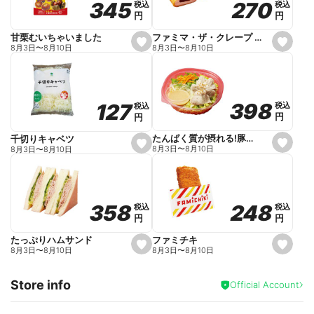
270
270
345
345
税込
税込
税込
税込
r
円
円
円
円
i
t
e
ファミマ・ザ・クレープ 生チョコ
甘栗むいちゃいました
s
s
8月3日
〜
8月10日
8月3日
〜
8月10日
e
e
t
t
f
f
a
a
v
v
o
o
398
398
127
127
税込
税込
税込
税込
r
r
円
円
円
円
i
i
t
t
e
e
たんぱく質が摂れる!豚しゃぶのパスタサラダ
千切りキャベツ
s
s
8月3日
〜
8月10日
8月3日
〜
8月10日
e
e
t
t
f
f
a
a
v
v
o
o
248
248
358
358
税込
税込
税込
税込
r
r
円
円
円
円
i
i
t
t
e
e
ファミチキ
たっぷりハムサンド
s
s
8月3日
〜
8月10日
8月3日
〜
8月10日
e
e
t
t
f
f
Store info
a
a
Official Account
v
v
o
o
r
r