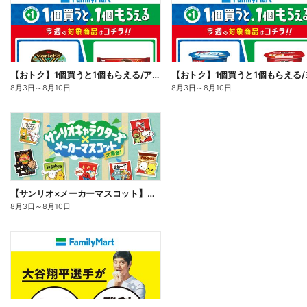
【おトク】1個買うと1個もらえる/アイス
8月3日
～
8月10日
8月3日
～
8月10日
【サンリオ×メーカーマスコット】オリジナルグッズ貰える!
8月3日
～
8月10日