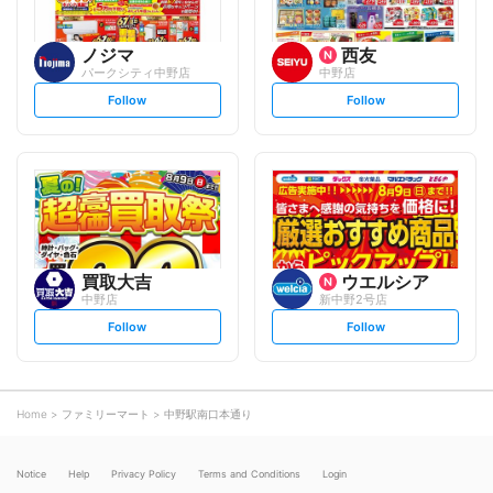
ノジマ
西友
パークシティ中野店
中野店
s
s
Follow
Follow
e
e
t
t
f
f
o
o
l
l
l
l
o
o
w
w
買取大吉
ウエルシア
中野店
新中野2号店
s
s
Follow
Follow
e
e
t
t
f
f
o
o
l
l
l
l
o
o
Home
ファミリーマート
中野駅南口本通り
w
w
Notice
Help
Privacy Policy
Terms and Conditions
Login