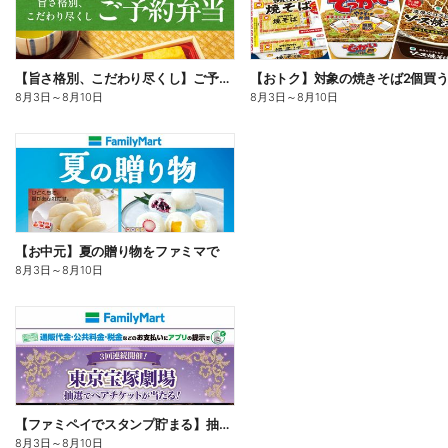
【旨さ格別、こだわり尽くし】ご予約弁当
8月3日
～
8月10日
8月3日
～
8月10日
【お中元】夏の贈り物をファミマで
8月3日
～
8月10日
【ファミペイでスタンプ貯まる】抽選でペアチケットが当たる!
8月3日
～
8月10日