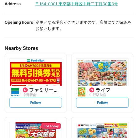
i
i
Address
〒164-0001
東京都中野区中野二丁目30番3号
t
t
e
e
Opening hours
変更となる場合がございますので、店舗にてご確認を
お願いします。
Nearby Stores
ファミリーマート
ライフ
中野駅南
中野駅前店
s
s
Follow
Follow
e
e
t
t
f
f
o
o
l
l
l
l
o
o
End Today
w
w