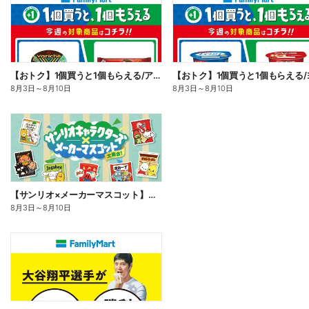
【おトク】1個買うと1個もらえる/アイス
8月3日
～
8月10日
8月3日
～
8月10日
【サンリオ×メーカーマスコット】オリジナルグッズ貰える!
8月3日
～
8月10日