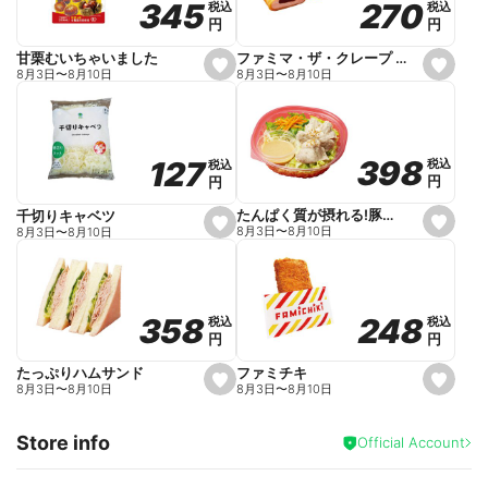
270
270
345
345
税込
税込
税込
税込
r
円
円
円
円
i
t
e
ファミマ・ザ・クレープ 生チョコ
甘栗むいちゃいました
s
s
8月3日
〜
8月10日
8月3日
〜
8月10日
e
e
t
t
f
f
a
a
v
v
o
o
398
398
127
127
税込
税込
税込
税込
r
r
円
円
円
円
i
i
t
t
e
e
たんぱく質が摂れる!豚しゃぶのパスタサラダ
千切りキャベツ
s
s
8月3日
〜
8月10日
8月3日
〜
8月10日
e
e
t
t
f
f
a
a
v
v
o
o
248
248
358
358
税込
税込
税込
税込
r
r
円
円
円
円
i
i
t
t
e
e
ファミチキ
たっぷりハムサンド
s
s
8月3日
〜
8月10日
8月3日
〜
8月10日
e
e
t
t
f
f
Store info
a
a
Official Account
v
v
o
o
r
r