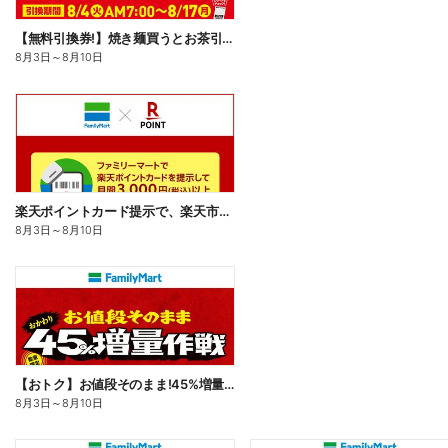
【無料引換券!】焼き麺買うとお茶引換券貰える!
8月3日
～
8月10日
楽天ポイントカード提示で、楽天市場でのお買い物がおトクに!
8月3日
～
8月10日
【おトク】お値段そのまま!45%増量作戦!
8月3日
～
8月10日