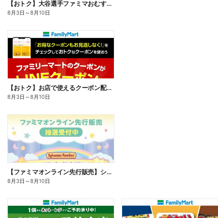
【おトク】大谷選手ファミマおむすび割
8月3日
～
8月10日
【おトク】お店で使えるクーポン配信中
8月3日
～
8月10日
【ファミマオンライン先行販売】シルバニアファミリー
8月3日
～
8月10日