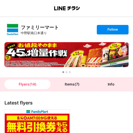
B
r
a
n
ファミリーマート
c
s
Follow
h
e
中野駅南口本通り
T
t
o
f
p
o
l
l
o
w
Flyers
(
14
)
Items
(
7
)
Info
Latest flyers