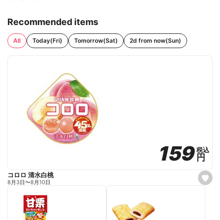
Recommended items
All
Today(Fri)
Tomorrow(Sat)
2d from now(Sun)
159
159
税込
税込
円
円
コロロ 清水白桃
s
8月3日
〜
8月10日
e
t
f
a
v
o