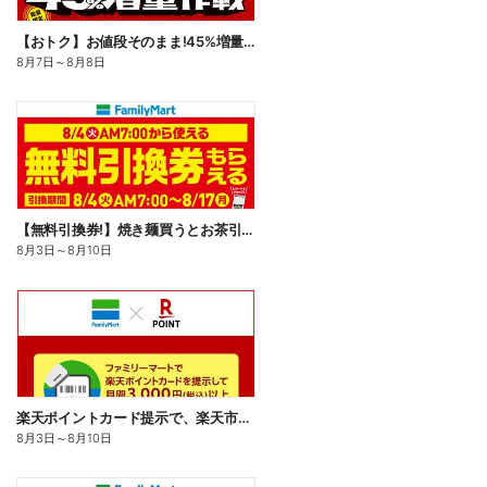
【おトク】お値段そのまま!45%増量作戦!
8月7日
～
8月8日
【無料引換券!】焼き麺買うとお茶引換券貰える!
8月3日
～
8月10日
楽天ポイントカード提示で、楽天市場でのお買い物がおトクに!
8月3日
～
8月10日