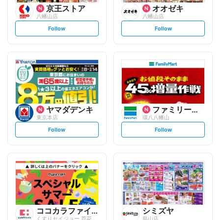
京王ストア
オオゼキ
八幡山店
八幡山店
s
s
Follow
Follow
e
e
t
t
f
f
o
o
l
l
l
l
o
o
w
w
ヤマダデンキ
ファミリーマート
東京本店
環八八幡山
s
s
Follow
Follow
e
e
t
t
f
f
o
o
l
l
l
l
o
o
w
w
ココカラファイン
シミズヤ
くすりセイジョー 芦花公園店
烏山店