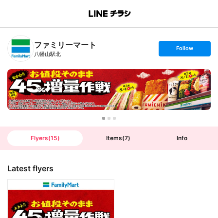
B
r
a
n
ファミリーマート
c
s
Follow
h
e
八幡山駅北
T
t
o
f
p
o
l
l
o
w
Flyers
(
15
)
Items
(
7
)
Info
Latest flyers