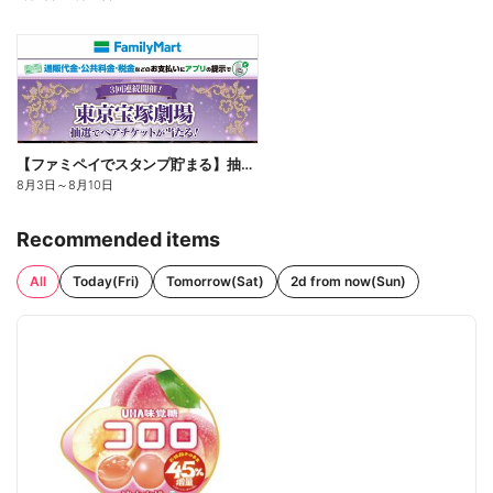
【ファミペイでスタンプ貯まる】抽選でペアチケットが当たる!
8月3日
～
8月10日
Recommended items
All
Today(Fri)
Tomorrow(Sat)
2d from now(Sun)