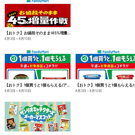
【おトク】お値段そのまま!45%増量作戦!
8月3日
～
8月10日
【おトク】1個買うと1個もらえる/アイス
8月3日
～
8月10日
8月3日
～
8月10日