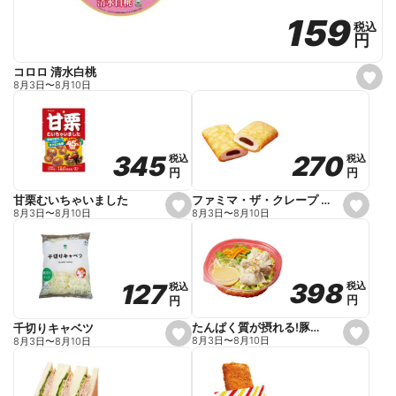
159
159
税込
税込
円
円
コロロ 清水白桃
s
8月3日
〜
8月10日
e
t
f
a
v
o
270
270
345
345
税込
税込
税込
税込
r
円
円
円
円
i
t
e
ファミマ・ザ・クレープ 生チョコ
甘栗むいちゃいました
s
s
8月3日
〜
8月10日
8月3日
〜
8月10日
e
e
t
t
f
f
a
a
v
v
o
o
398
398
127
127
税込
税込
税込
税込
r
r
円
円
円
円
i
i
t
t
e
e
たんぱく質が摂れる!豚しゃぶのパスタサラダ
千切りキャベツ
s
s
8月3日
〜
8月10日
8月3日
〜
8月10日
e
e
t
t
f
f
a
a
v
v