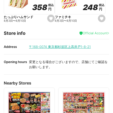
o
o
248
248
358
358
税込
税込
税込
税込
r
r
円
円
円
円
i
i
t
t
e
e
ファミチキ
たっぷりハムサンド
s
s
8月3日
〜
8月10日
8月3日
〜
8月10日
e
e
t
t
f
f
Store info
a
a
Official Account
v
v
o
o
r
r
i
i
Address
〒168-0074
東京都杉並区上高井戸1-8-21
t
t
e
e
Opening hours
変更となる場合がございますので、店舗にてご確認を
お願いします。
Nearby Stores