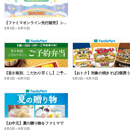
【ファミマオンライン先行販売】シルバニアファミリー
8月3日
～
8月10日
【旨さ格別、こだわり尽くし】ご予約弁当
8月3日
～
8月10日
8月3日
～
8月10日
【お中元】夏の贈り物をファミマで
8月3日
～
8月10日