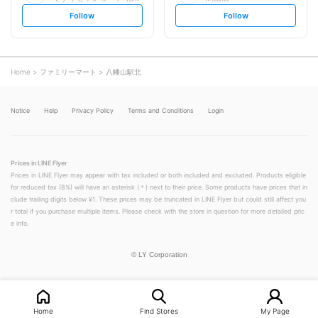
s
s
Follow
Follow
e
e
t
t
f
f
o
o
l
l
l
l
o
o
Home
ファミリーマート
八幡山駅北
w
w
Notice
Help
Privacy Policy
Terms and Conditions
Login
Prices in LINE Flyer
Prices in LINE Flyer may appear with tax included or both included and excluded. Products eligible
for reduced tax (8%) will have an asterisk (＊) next to their price. Some products have prices that in
clude trailing digits below ¥1. These prices may be truncated in LINE Flyer but could still affect you
r total if you purchase multiple items. Please check with the store in question for more detailed pric
e info.
©
LY Corporation
Home
Find Stores
My Page