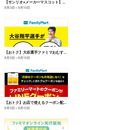
【サンリオ×メーカーマスコット】オリジナルグッズ貰える!
8月3日
～
8月10日
【おトク】大谷選手ファミマおむすび割
8月3日
～
8月10日
【おトク】お店で使えるクーポン配信中
8月3日
～
8月10日