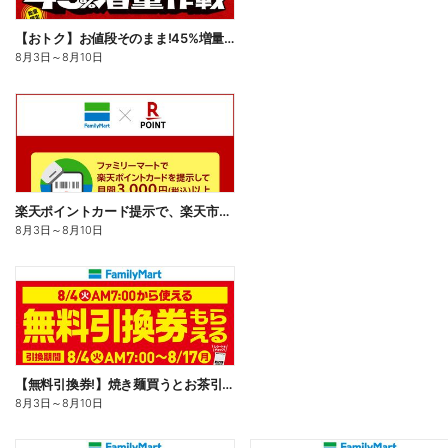
【おトク】お値段そのまま!45%増量作戦!
8月3日
～
8月10日
楽天ポイントカード提示で、楽天市場でのお買い物がおトクに!
8月3日
～
8月10日
【無料引換券!】焼き麺買うとお茶引換券貰える!
8月3日
～
8月10日