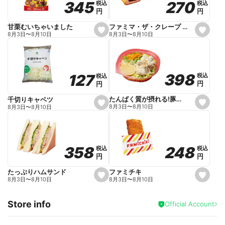
270
270
345
345
税込
税込
税込
税込
r
円
円
円
円
i
t
e
ファミマ・ザ・クレープ 生チョコ
甘栗むいちゃいました
s
s
8月3日
〜
8月10日
8月3日
〜
8月10日
e
e
t
t
f
f
a
a
v
v
o
o
398
398
127
127
税込
税込
税込
税込
r
r
円
円
円
円
i
i
t
t
e
e
たんぱく質が摂れる!豚しゃぶのパスタサラダ
千切りキャベツ
s
s
8月3日
〜
8月10日
8月3日
〜
8月10日
e
e
t
t
f
f
a
a
v
v
o
o
248
248
358
358
税込
税込
税込
税込
r
r
円
円
円
円
i
i
t
t
e
e
ファミチキ
たっぷりハムサンド
s
s
8月3日
〜
8月10日
8月3日
〜
8月10日
e
e
t
t
f
f
Store info
a
a
Official Account
v
v
o
o
r
r