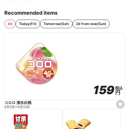
Recommended items
All
Today(Fri)
Tomorrow(Sat)
2d from now(Sun)
159
159
税込
税込
円
円
コロロ 清水白桃
s
8月3日
〜
8月10日
e
t
f
a
v
o