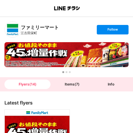
B
r
a
n
ファミリーマート
c
s
Follow
h
e
江古田栄町
T
t
o
f
p
o
l
l
o
w
Flyers
(
14
)
Items
(
7
)
Info
Latest flyers