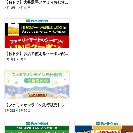
【おトク】大谷選手ファミマおむすび割
8月3日
～
8月10日
【おトク】お店で使えるクーポン配信中
8月3日
～
8月10日
【ファミマオンライン先行販売】シルバニアファミリー
8月3日
～
8月10日