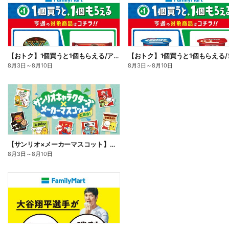
【おトク】1個買うと1個もらえる/アイス
8月3日
～
8月10日
8月3日
～
8月10日
【サンリオ×メーカーマスコット】オリジナルグッズ貰える!
8月3日
～
8月10日