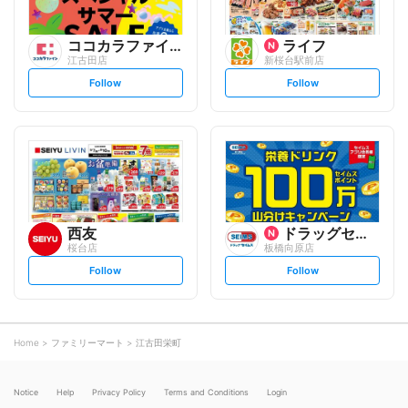
ココカラファイン
ライフ
江古田店
新桜台駅前店
s
s
Follow
Follow
e
e
t
t
f
f
o
o
l
l
l
l
o
o
w
w
西友
ドラッグセイムス
桜台店
板橋向原店
s
s
Follow
Follow
e
e
t
t
f
f
o
o
l
l
l
l
o
o
Home
ファミリーマート
江古田栄町
w
w
Notice
Help
Privacy Policy
Terms and Conditions
Login