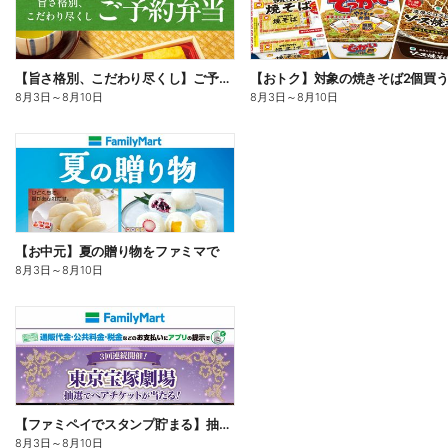
【旨さ格別、こだわり尽くし】ご予約弁当
8月3日
～
8月10日
8月3日
～
8月10日
【お中元】夏の贈り物をファミマで
8月3日
～
8月10日
【ファミペイでスタンプ貯まる】抽選でペアチケットが当たる!
8月3日
～
8月10日