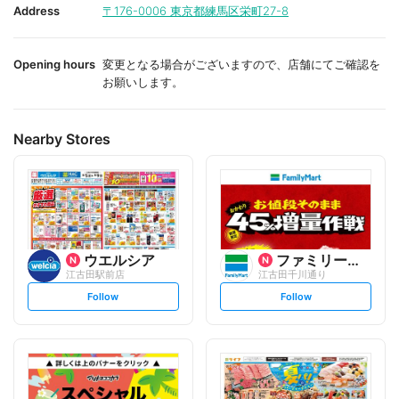
i
i
Address
〒176-0006
東京都練馬区栄町27-8
t
t
e
e
Opening hours
変更となる場合がございますので、店舗にてご確認を
お願いします。
Nearby Stores
ウエルシア
ファミリーマート
江古田駅前店
江古田千川通り
s
s
Follow
Follow
e
e
t
t
f
f
o
o
l
l
l
l
o
o
w
w