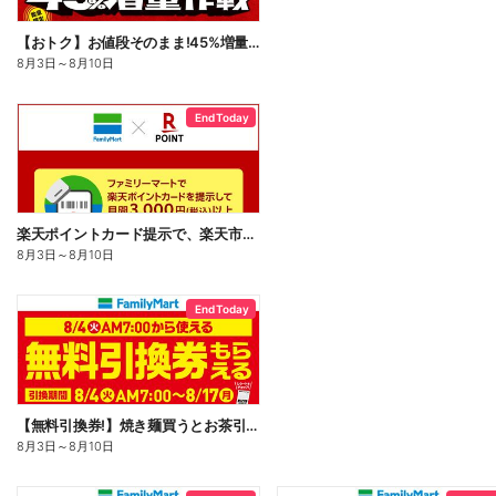
【おトク】お値段そのまま!45%増量作戦!
8月3日
～
8月10日
End Today
楽天ポイントカード提示で、楽天市場でのお買い物がおトクに!
8月3日
～
8月10日
End Today
【無料引換券!】焼き麺買うとお茶引換券貰える!
8月3日
～
8月10日