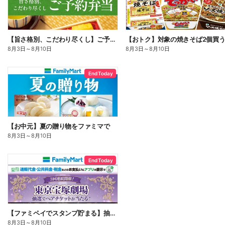
【旨さ格別、こだわり尽くし】ご予約弁当
8月3日
～
8月10日
8月3日
～
8月10日
End Today
【お中元】夏の贈り物をファミマで
8月3日
～
8月10日
End Today
【ファミペイでスタンプ貯まる】抽選でペアチケットが当たる!
8月3日
～
8月10日