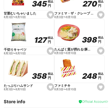
270
270
345
345
税込
税込
税込
税込
r
円
円
円
円
i
t
e
ファミマ・ザ・クレープ 生チョコ
甘栗むいちゃいました
s
s
8月3日
〜
8月10日
8月3日
〜
8月10日
e
e
t
t
f
f
a
a
v
v
o
o
398
398
127
127
税込
税込
税込
税込
r
r
円
円
円
円
i
i
t
t
e
e
たんぱく質が摂れる!豚しゃぶのパスタサラダ
千切りキャベツ
s
s
8月3日
〜
8月10日
8月3日
〜
8月10日
e
e
t
t
f
f
a
a
v
v
o
o
248
248
358
358
税込
税込
税込
税込
r
r
円
円
円
円
i
i
t
t
e
e
ファミチキ
たっぷりハムサンド
s
s
8月3日
〜
8月10日
8月3日
〜
8月10日
e
e
t
t
f
f
Store info
a
a
Official Account
v
v
o
o
r
r