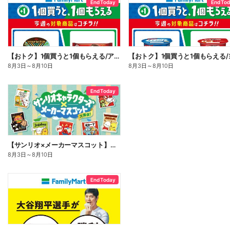
End Today
End To
【おトク】1個買うと1個もらえる/アイス
8月3日
～
8月10日
8月3日
～
8月10日
End Today
【サンリオ×メーカーマスコット】オリジナルグッズ貰える!
8月3日
～
8月10日
End Today