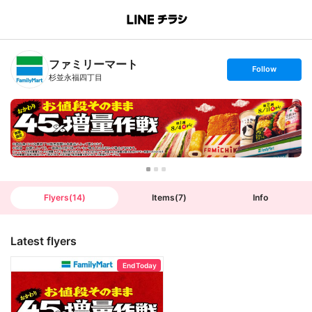
B
r
a
n
ファミリーマート
c
s
Follow
h
e
杉並永福四丁目
T
t
o
f
p
o
l
l
o
w
Flyers
(
14
)
Items
(
7
)
Info
Latest flyers
End Today