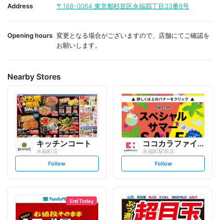
i
i
Address
〒168-0064
東京都杉並区永福四丁目33番8号
t
t
e
e
Opening hours
変更となる場合がございますので、店舗にてご確認を
お願いします。
Nearby Stores
キッチンコート
ココカラファイン
永福町店
永福町駅前店
s
s
Follow
Follow
e
e
t
t
f
f
o
o
l
l
l
l
o
o
End Today
w
w