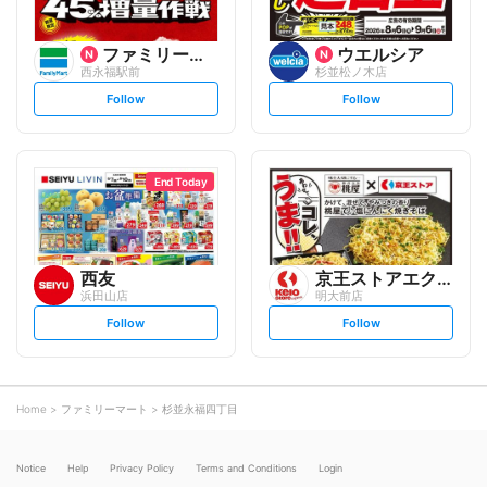
ファミリーマート
ウエルシア
西永福駅前
杉並松ノ木店
s
s
Follow
Follow
e
e
t
t
f
f
o
o
l
l
l
l
o
o
End Today
w
w
西友
京王ストアエクスプレス
浜田山店
明大前店
s
s
Follow
Follow
e
e
t
t
f
f
o
o
l
l
l
l
o
o
Home
ファミリーマート
杉並永福四丁目
w
w
Notice
Help
Privacy Policy
Terms and Conditions
Login