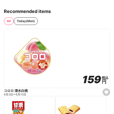
Recommended items
All
Today(Mon)
159
159
税込
税込
円
円
コロロ 清水白桃
s
8月3日
〜
8月10日
e
t
f
a
v
o