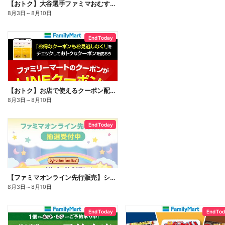
【おトク】大谷選手ファミマおむすび割
8月3日
～
8月10日
End Today
【おトク】お店で使えるクーポン配信中
8月3日
～
8月10日
End Today
【ファミマオンライン先行販売】シルバニアファミリー
8月3日
～
8月10日
End Today
End To