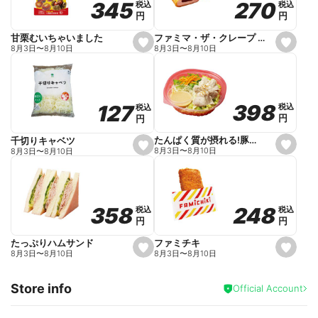
270
270
345
345
税込
税込
税込
税込
r
円
円
円
円
i
t
e
ファミマ・ザ・クレープ 生チョコ
甘栗むいちゃいました
s
s
8月3日
〜
8月10日
8月3日
〜
8月10日
e
e
t
t
f
f
a
a
v
v
o
o
398
398
127
127
税込
税込
税込
税込
r
r
円
円
円
円
i
i
t
t
e
e
たんぱく質が摂れる!豚しゃぶのパスタサラダ
千切りキャベツ
s
s
8月3日
〜
8月10日
8月3日
〜
8月10日
e
e
t
t
f
f
a
a
v
v
o
o
248
248
358
358
税込
税込
税込
税込
r
r
円
円
円
円
i
i
t
t
e
e
ファミチキ
たっぷりハムサンド
s
s
8月3日
〜
8月10日
8月3日
〜
8月10日
e
e
t
t
f
f
Store info
a
a
Official Account
v
v
o
o
r
r