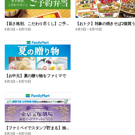
【旨さ格別、こだわり尽くし】ご予約弁当
8月3日
～
8月10日
8月3日
～
8月10日
【お中元】夏の贈り物をファミマで
8月3日
～
8月10日
【ファミペイでスタンプ貯まる】抽選でペアチケットが当たる!
8月3日
～
8月10日