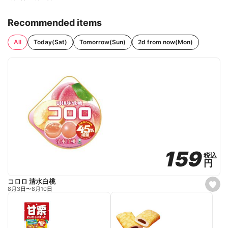
Recommended items
All
Today(Sat)
Tomorrow(Sun)
2d from now(Mon)
159
159
税込
税込
円
円
コロロ 清水白桃
s
8月3日
〜
8月10日
e
t
f
a
v
o