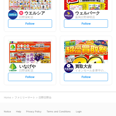
ウエルシア
ウェルパーク
日野栄町店
薬局日野神明店
s
s
Follow
Follow
e
e
t
t
f
f
o
o
l
l
l
l
o
o
w
w
いなげや
買取大吉
日野栄町店
イオンモール多摩平の森店
s
s
Follow
Follow
e
e
t
t
f
f
o
o
l
l
l
l
o
o
Home
ファミリーマート
日野日野台
w
w
Notice
Help
Privacy Policy
Terms and Conditions
Login