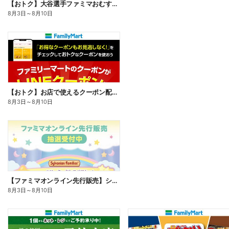
【おトク】大谷選手ファミマおむすび割
8月3日
～
8月10日
【おトク】お店で使えるクーポン配信中
8月3日
～
8月10日
【ファミマオンライン先行販売】シルバニアファミリー
8月3日
～
8月10日