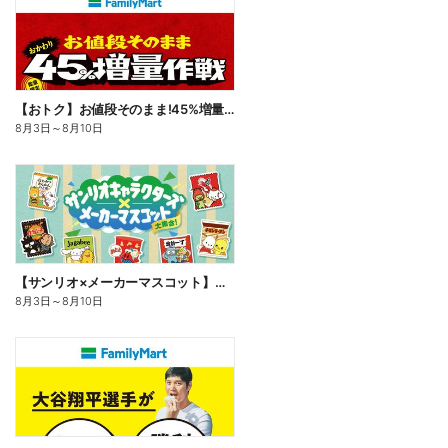
【おトク】お値段そのまま!45%増量作戦!
8月3日
～
8月10日
【サンリオ×メーカーマスコット】オリジナルグッズ貰える!
8月3日
～
8月10日