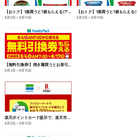
【おトク】1個買うと1個もらえる/アイス
8月3日
～
8月10日
8月3日
～
8月10日
【無料引換券!】焼き麺買うとお茶引換券貰える!
8月3日
～
8月10日
楽天ポイントカード提示で、楽天市場でのお買い物がおトクに!
8月3日
～
8月10日