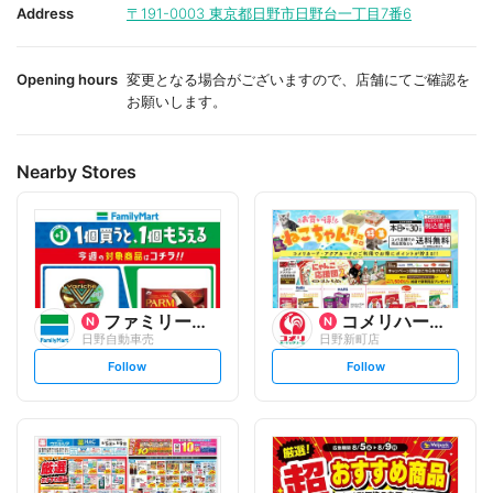
i
i
Address
〒191-0003
東京都日野市日野台一丁目7番6
t
t
e
e
Opening hours
変更となる場合がございますので、店舗にてご確認を
お願いします。
Nearby Stores
ファミリーマート
コメリハード&グリーン
日野自動車売
日野新町店
s
s
Follow
Follow
e
e
t
t
f
f
o
o
l
l
l
l
o
o
w
w