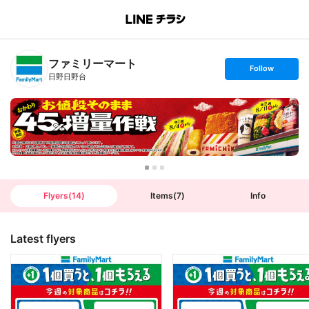
B
r
a
n
ファミリーマート
c
s
Follow
h
e
日野日野台
T
t
o
f
p
o
l
l
o
w
Flyers
(
14
)
Items
(
7
)
Info
Latest flyers