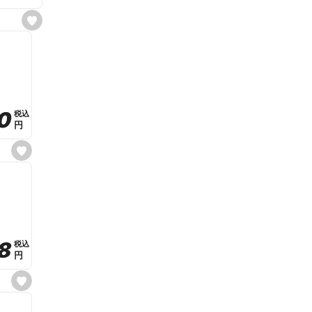
s
e
t
f
a
v
o
r
i
t
0
0
税込
税込
e
円
円
s
e
t
f
a
v
o
r
i
t
8
8
e
税込
税込
円
円
s
e
t
f