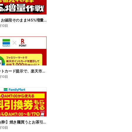
【おトク】お値段そのまま!45%増量作戦!
月10日
楽天ポイントカード提示で、楽天市場でのお買い物がおトクに!
月10日
【無料引換券!】焼き麺買うとお茶引換券貰える!
月10日