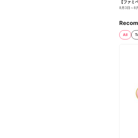
8月3日
～
8
Recom
All
T