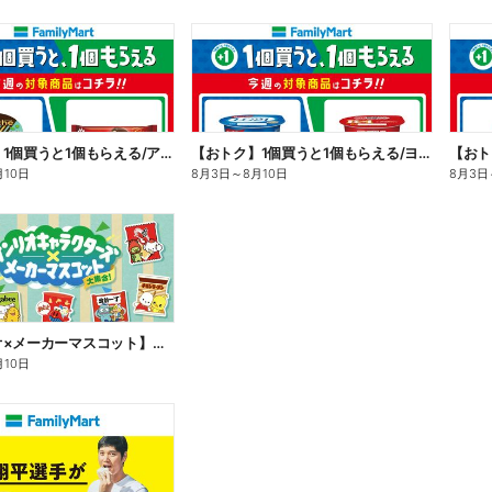
【おトク】1個買うと1個もらえる/アイス
【おトク】1個買うと1個もらえる/ヨーグルト
【おト
月10日
8月3日
～
8月10日
8月3日
【サンリオ×メーカーマスコット】オリジナルグッズ貰える!
月10日