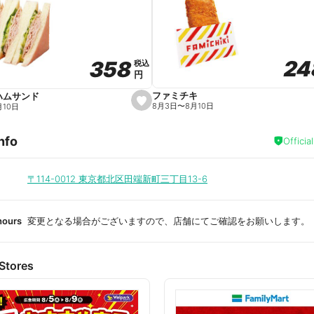
a
v
o
r
i
t
24
24
358
358
e
税込
税込
円
円
ファミチキ
ハムサンド
s
8月3日
〜
8月10日
月10日
e
t
f
nfo
a
Officia
v
o
r
i
〒114-0012
東京都北区田端新町三丁目13-6
t
e
hours
変更となる場合がございますので、店舗にてご確認をお願いします。
Stores