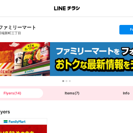
ファミリーマート
s
F
e
田端新町三丁目
t
f
o
l
l
o
w
Flyers
(
14
)
Items
(
7
)
Info
lyers