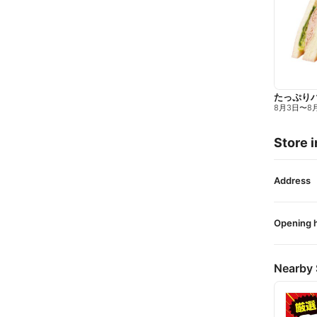
たっぷり
8月3日
〜
8
Store i
Address
Opening 
Nearby 