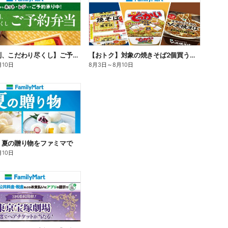
【旨さ格別、こだわり尽くし】ご予約弁当
【おトク】対象の焼きそば2個買うと100円引き!
月10日
8月3日
～
8月10日
】夏の贈り物をファミマで
月10日