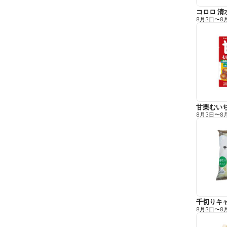
コロロ 清
8月3日
〜
8
甘栗むい
8月3日
〜
8
千切りキ
8月3日
〜
8