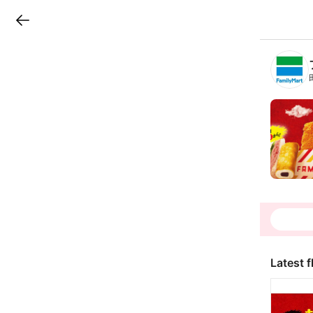
LINEチラシ
B
r
a
n
c
h
T
o
p
Latest f