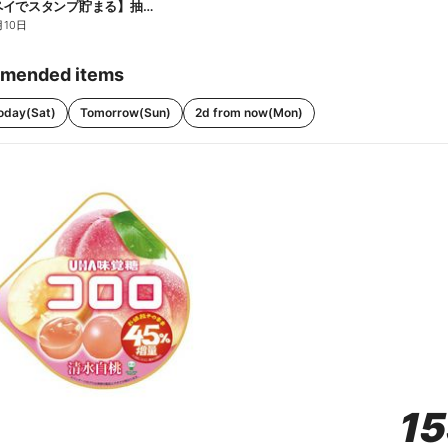
【ファミペイでスタンプ貯まる】抽選でペアチケットが当たる!
月10日
mended items
oday(Sat)
Tomorrow(Sun)
2d from now(Mon)
1
1