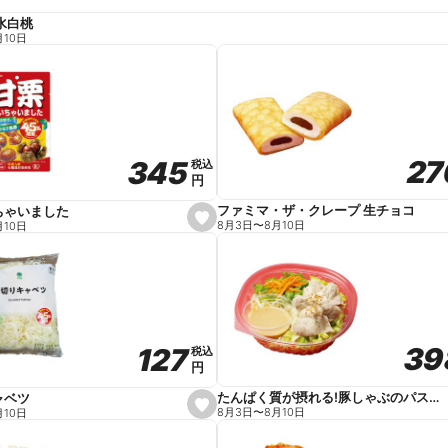
水白桃
月10日
27
27
345
345
税込
税込
円
円
ファミマ・ザ・クレープ 生チョコ
ちゃいました
s
8月3日
〜
8月10日
月10日
e
t
f
a
v
o
r
i
t
39
39
127
127
e
税込
税込
円
円
たんぱく質が摂れる!豚しゃぶのパスタサラダ
ャベツ
s
8月3日
〜
8月10日
月10日
e
t
f