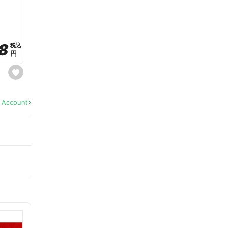
a
v
o
r
i
t
8
8
e
税込
税込
円
円
s
e
t
f
a
l Account
v
o
r
i
t
e