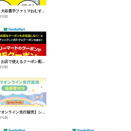
【おトク】大谷選手ファミマおむすび割
月10日
【おトク】お店で使えるクーポン配信中
月10日
【ファミマオンライン先行販売】シルバニアファミリー
月10日