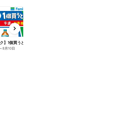
t
x
e
n
ク】1個買うと1個もらえる/麦茶
～
8月10日