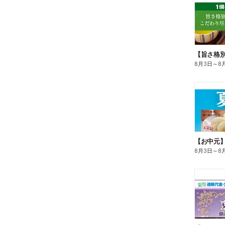
8月3日
～
8
【お中元
8月3日
～
8