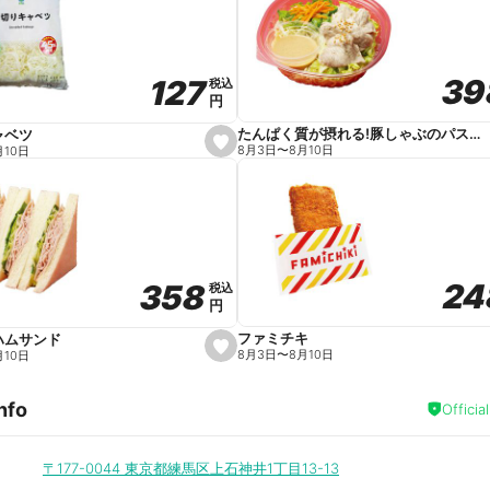
v
o
r
i
t
39
39
127
127
e
税込
税込
円
円
たんぱく質が摂れる!豚しゃぶのパスタサラダ
ャベツ
s
8月3日
〜
8月10日
月10日
e
t
f
a
v
o
r
i
t
24
24
358
358
e
税込
税込
円
円
ファミチキ
ハムサンド
s
8月3日
〜
8月10日
月10日
e
t
f
nfo
a
Officia
v
o
r
i
〒177-0044
東京都練馬区上石神井1丁目13-13
t