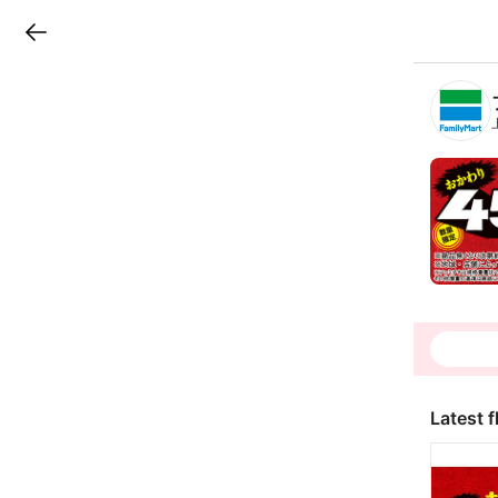
LINEチラシ
B
r
a
n
c
h
T
o
p
Latest f