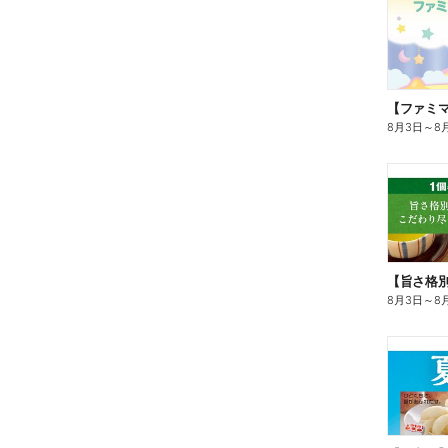
8月3日
～
8
8月3日
～
8