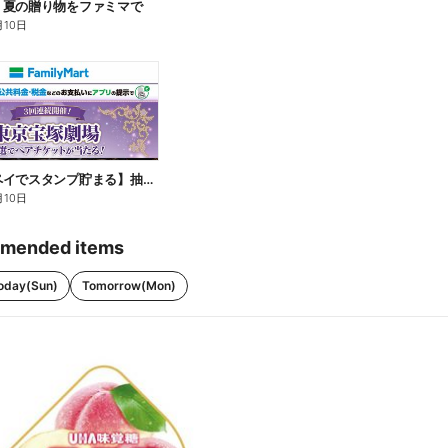
】夏の贈り物をファミマで
月10日
【ファミペイでスタンプ貯まる】抽選でペアチケットが当たる!
月10日
mended items
oday(Sun)
Tomorrow(Mon)