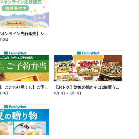
【ファミマオンライン先行販売】シルバニアファミリー
月10日
【旨さ格別、こだわり尽くし】ご予約弁当
【おトク】対象の焼きそば2個買うと100円引き!
月10日
8月3日
～
8月10日