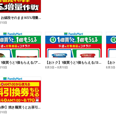
【おトク】お値段そのまま!45%増量作戦!
月10日
【おトク】1個買うと1個もらえる/アイス
【おトク】1個買うと1個もらえる/ヨーグルト
【おト
月10日
8月3日
～
8月10日
8月3日
【無料引換券!】焼き麺買うとお茶引換券貰える!
月10日