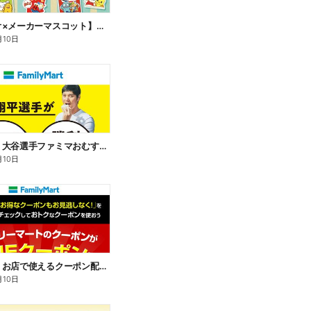
【サンリオ×メーカーマスコット】オリジナルグッズ貰える!
月10日
【おトク】大谷選手ファミマおむすび割
月10日
【おトク】お店で使えるクーポン配信中
月10日