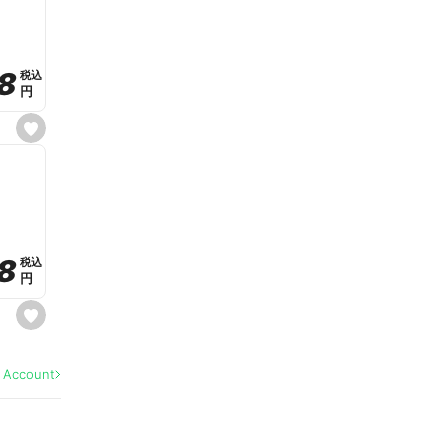
v
o
r
i
t
8
8
e
税込
税込
円
円
s
e
t
f
a
v
o
r
i
t
8
8
e
税込
税込
円
円
s
e
t
f
a
l Account
v
o
r
i
t