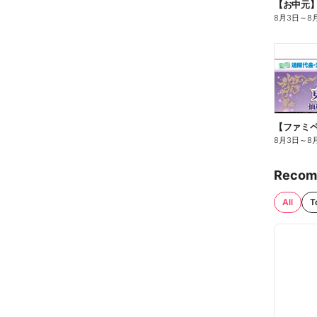
【お中元
8月3日
～
8
8月3日
～
8
Recom
All
T