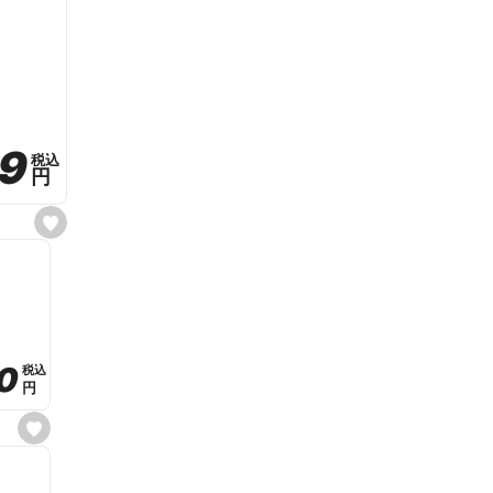
59
59
税込
税込
円
円
s
e
t
f
a
v
o
r
i
t
0
0
税込
税込
e
円
円
s
e
t
f
a