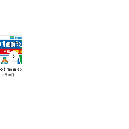
t
x
e
n
ク】1個買うと1個もらえる/麦茶
～
8月10日