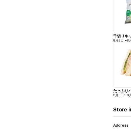
千切りキ
8月3日
〜
8
たっぷり
8月3日
〜
8
Store i
Address