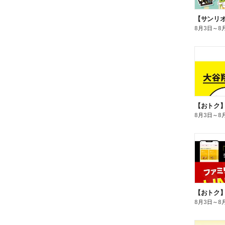
8月3日
～
8
8月3日
～
8
8月3日
～
8