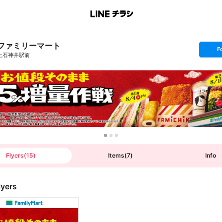
ファミリーマート
s
F
e
上石神井駅前
t
f
o
l
l
o
w
Flyers
(
15
)
Items
(
7
)
Info
lyers