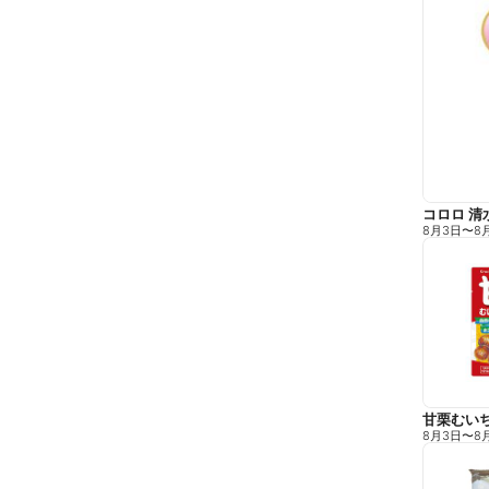
コロロ 清
8月3日
〜
8
甘栗むい
8月3日
〜
8