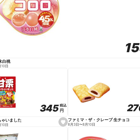
1
1
水白桃
月10日
27
27
345
345
税込
税込
円
円
ファミマ・ザ・クレープ 生チョコ
ちゃいました
s
8月3日
〜
8月10日
月10日
e
t
f
a