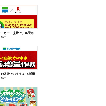
楽天ポイントカード提示で、楽天市場でのお買い物がおトクに!
月10日
【おトク】お値段そのまま!45%増量作戦!
月10日