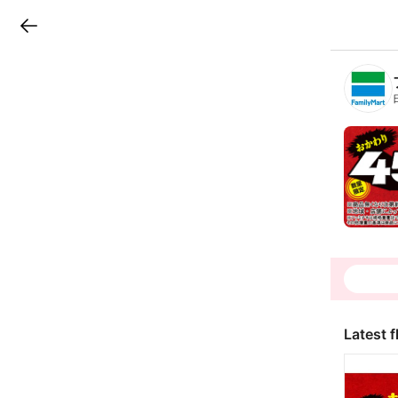
LINEチラシ
B
r
a
n
c
h
T
o
p
Latest f