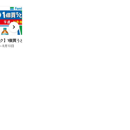
t
x
e
n
ク】1個買うと1個もらえる/麦茶
～
8月10日