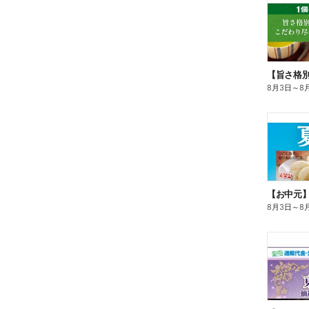
8月3日
～
8
【お中元
8月3日
～
8