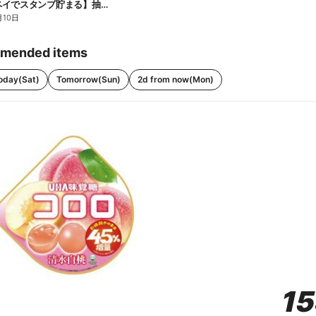
【ファミペイでスタンプ貯まる】抽選でペアチケットが当たる!
月10日
mended items
oday(Sat)
Tomorrow(Sun)
2d from now(Mon)
1
1