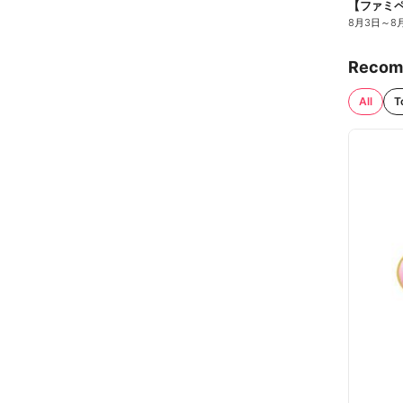
8月3日
～
8
Recom
All
T