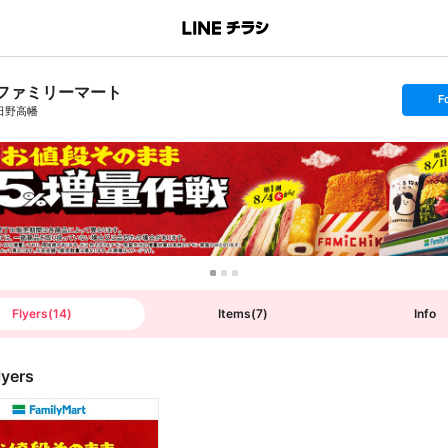
ファミリーマート
s
F
e
日野高幡
t
f
o
l
l
o
w
Flyers
(
14
)
Items
(
7
)
Info
lyers