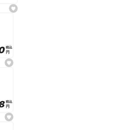
s
e
t
f
a
v
o
r
i
t
0
0
税込
税込
e
円
円
s
e
t
f
a
v
o
r
i
t
8
8
e
税込
税込
円
円
s
e
t
f