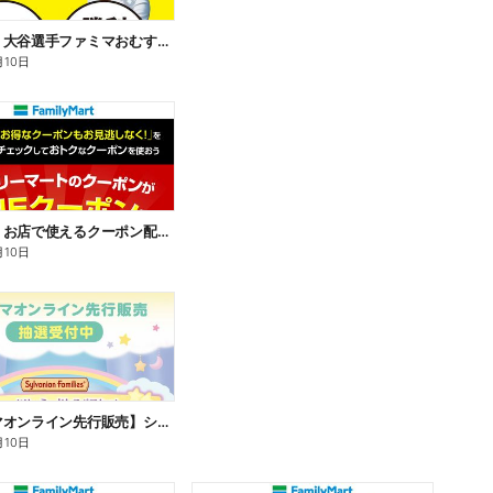
【おトク】大谷選手ファミマおむすび割
月10日
【おトク】お店で使えるクーポン配信中
月10日
【ファミマオンライン先行販売】シルバニアファミリー
月10日