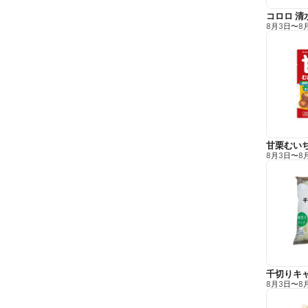
コロロ 清
8月3日
〜
8
甘栗むい
8月3日
〜
8
千切りキ
8月3日
〜
8