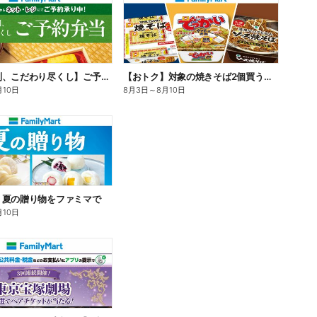
【旨さ格別、こだわり尽くし】ご予約弁当
【おトク】対象の焼きそば2個買うと100円引き!
月10日
8月3日
～
8月10日
】夏の贈り物をファミマで
月10日