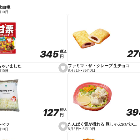
水白桃
月10日
27
27
345
345
税込
税込
円
円
ファミマ・ザ・クレープ 生チョコ
ちゃいました
s
8月3日
〜
8月10日
月10日
e
t
f
a
v
o
r
i
t
39
39
127
127
e
税込
税込
円
円
たんぱく質が摂れる!豚しゃぶのパスタサラダ
ャベツ
s
8月3日
〜
8月10日
月10日
e
t
f