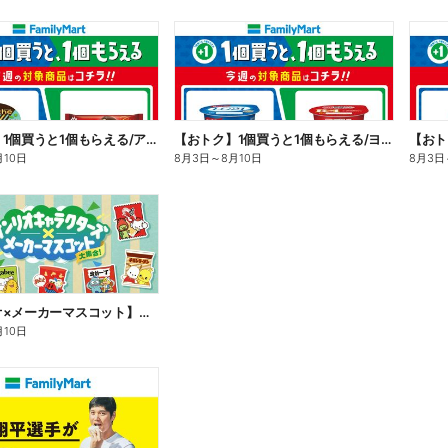
【おトク】1個買うと1個もらえる/アイス
【おトク】1個買うと1個もらえる/ヨーグルト
【おト
月10日
8月3日
～
8月10日
8月3日
【サンリオ×メーカーマスコット】オリジナルグッズ貰える!
月10日