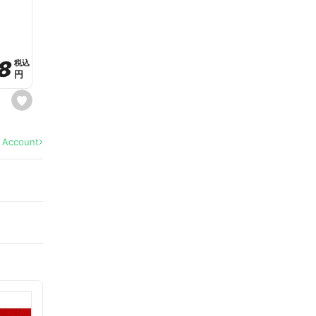
a
v
o
r
i
t
8
8
e
税込
税込
円
円
s
e
t
f
a
l Account
v
o
r
i
t
e