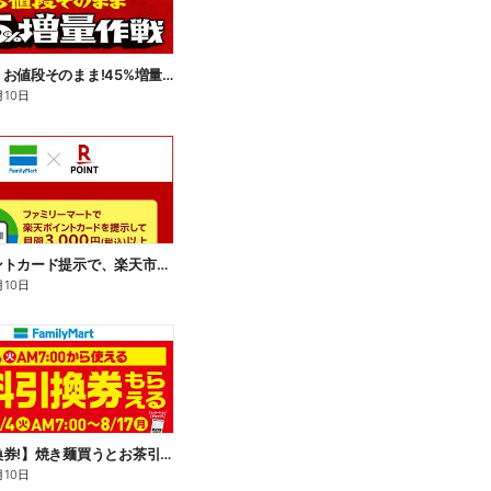
【おトク】お値段そのまま!45%増量作戦!
月10日
楽天ポイントカード提示で、楽天市場でのお買い物がおトクに!
月10日
【無料引換券!】焼き麺買うとお茶引換券貰える!
月10日