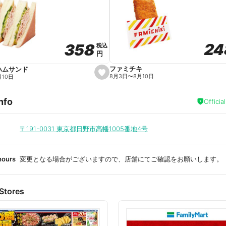
a
v
o
r
i
t
24
24
358
358
e
税込
税込
円
円
ファミチキ
ハムサンド
s
8月3日
〜
8月10日
月10日
e
t
f
nfo
a
Officia
v
o
r
i
〒191-0031
東京都日野市高幡1005番地4号
t
e
hours
変更となる場合がございますので、店舗にてご確認をお願いします。
Stores