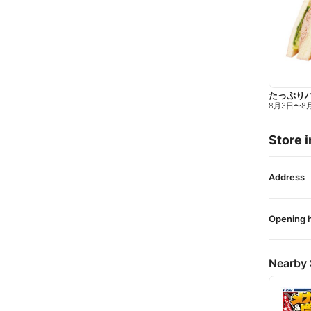
たっぷり
8月3日
〜
8
Store i
Address
Opening 
Nearby 