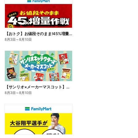
【おトク】お値段そのまま!45%増量作戦!
8月3日
～
8月10日
【サンリオ×メーカーマスコット】オリジナルグッズ貰える!
8月3日
～
8月10日