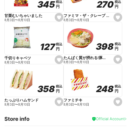
270
270
345
345
税込
税込
税込
税込
r
円
円
円
円
i
t
e
ファミマ・ザ・クレープ 生チョコ
甘栗むいちゃいました
s
s
8月3日
〜
8月10日
8月3日
〜
8月10日
e
e
t
t
f
f
a
a
v
v
o
o
398
398
127
127
税込
税込
税込
税込
r
r
円
円
円
円
i
i
t
t
e
e
たんぱく質が摂れる!豚しゃぶのパスタサラダ
千切りキャベツ
s
s
8月3日
〜
8月10日
8月3日
〜
8月10日
e
e
t
t
f
f
a
a
v
v
o
o
248
248
358
358
税込
税込
税込
税込
r
r
円
円
円
円
i
i
t
t
e
e
ファミチキ
たっぷりハムサンド
s
s
8月3日
〜
8月10日
8月3日
〜
8月10日
e
e
t
t
f
f
Store info
a
a
Official Account
v
v
o
o
r
r