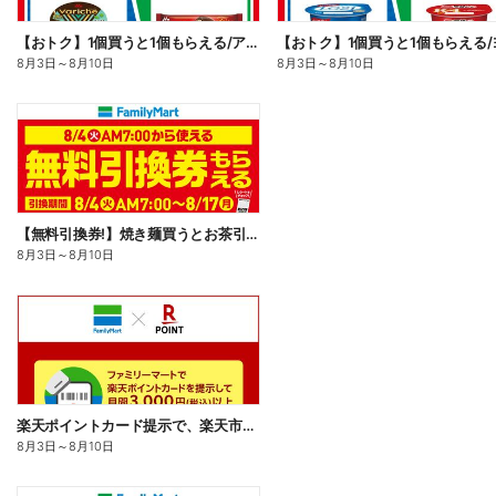
【おトク】1個買うと1個もらえる/アイス
8月3日
～
8月10日
8月3日
～
8月10日
【無料引換券!】焼き麺買うとお茶引換券貰える!
8月3日
～
8月10日
楽天ポイントカード提示で、楽天市場でのお買い物がおトクに!
8月3日
～
8月10日