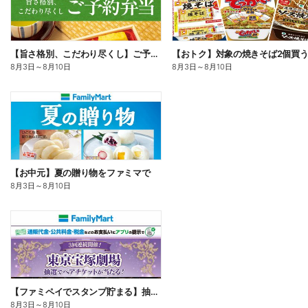
【旨さ格別、こだわり尽くし】ご予約弁当
8月3日
～
8月10日
8月3日
～
8月10日
【お中元】夏の贈り物をファミマで
8月3日
～
8月10日
【ファミペイでスタンプ貯まる】抽選でペアチケットが当たる!
8月3日
～
8月10日