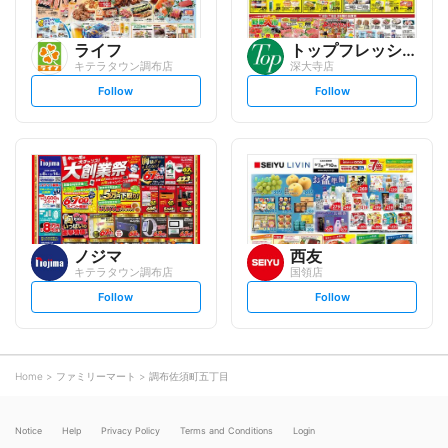
ライフ
トップフレッシュマーケット
キテラタウン調布店
深大寺店
s
s
Follow
Follow
e
e
t
t
f
f
o
o
l
l
l
l
o
o
w
w
ノジマ
西友
キテラタウン調布店
国領店
s
s
Follow
Follow
e
e
t
t
f
f
o
o
l
l
l
l
o
o
Home
ファミリーマート
調布佐須町五丁目
w
w
Notice
Help
Privacy Policy
Terms and Conditions
Login