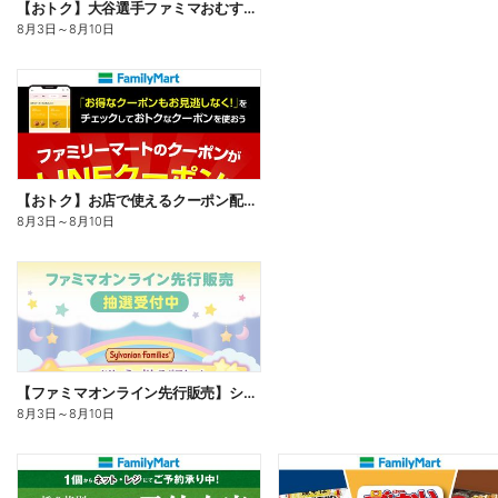
【おトク】大谷選手ファミマおむすび割
8月3日
～
8月10日
【おトク】お店で使えるクーポン配信中
8月3日
～
8月10日
【ファミマオンライン先行販売】シルバニアファミリー
8月3日
～
8月10日