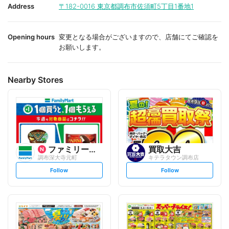
i
i
Address
〒182-0016
東京都調布市佐須町5丁目1番地1
t
t
e
e
Opening hours
変更となる場合がございますので、店舗にてご確認を
お願いします。
Nearby Stores
ファミリーマート
買取大吉
調布深大寺元町
キテラタウン調布店
s
s
Follow
Follow
e
e
t
t
f
f
o
o
l
l
l
l
o
o
w
w