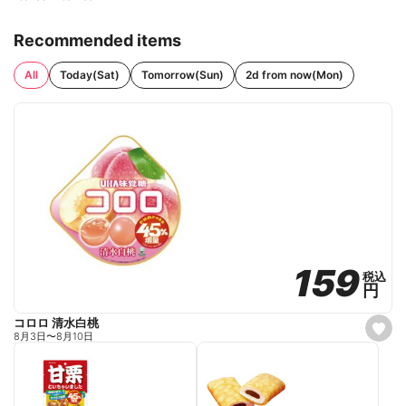
Recommended items
All
Today(Sat)
Tomorrow(Sun)
2d from now(Mon)
159
159
税込
税込
円
円
コロロ 清水白桃
s
8月3日
〜
8月10日
e
t
f
a
v
o