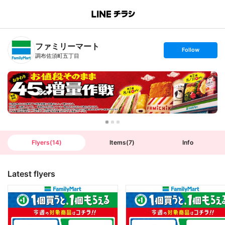
B
r
a
n
ファミリーマート
c
s
Follow
h
e
調布佐須町五丁目
T
t
o
f
p
o
l
l
o
w
Flyers
(
14
)
Items
(
7
)
Info
Latest flyers