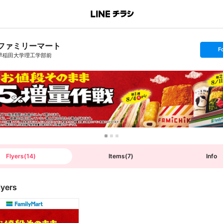
ファミリーマート
s
F
e
早稲田大学理工学部前
t
f
o
l
l
o
w
Flyers
(
14
)
Items
(
7
)
Info
lyers