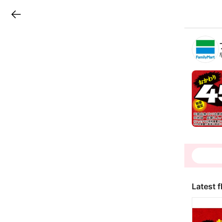
LINEチラシ
B
r
a
n
c
h
T
o
p
Latest f