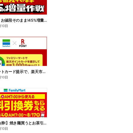
【おトク】お値段そのまま!45%増量作戦!
月10日
楽天ポイントカード提示で、楽天市場でのお買い物がおトクに!
月10日
【無料引換券!】焼き麺買うとお茶引換券貰える!
月10日