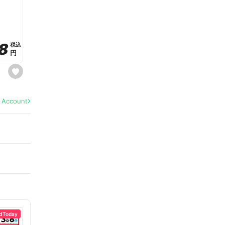
a
v
o
r
i
t
8
8
e
税込
税込
円
円
s
e
t
f
a
l Account
v
o
r
i
t
e
d Today