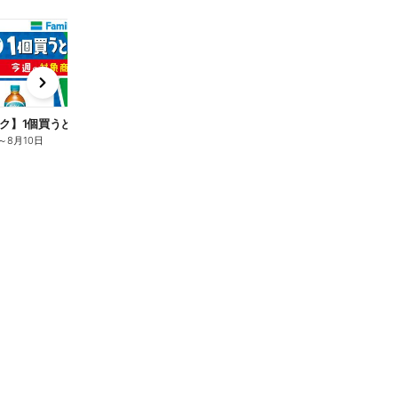
t
x
e
n
ク】1個買うと1個もらえる/麦茶
～
8月10日