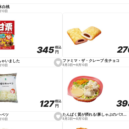
水白桃
月10日
27
27
345
345
税込
税込
円
円
ファミマ・ザ・クレープ 生チョコ
ちゃいました
s
8月3日
〜
8月10日
月10日
e
t
f
a
v
o
r
i
t
39
39
127
127
e
税込
税込
円
円
たんぱく質が摂れる!豚しゃぶのパスタサラダ
ャベツ
s
8月3日
〜
8月10日
月10日
e
t
f