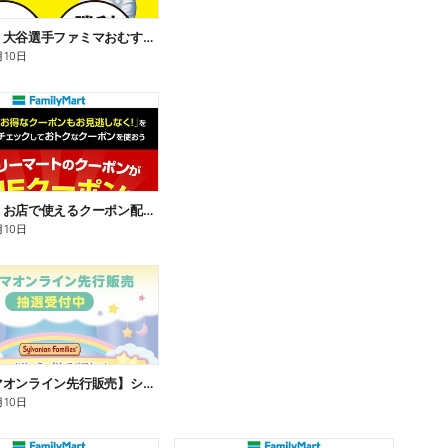
【おトク】大谷選手ファミマおむすび割
月10日
【おトク】お店で使えるクーポン配信中
月10日
【ファミマオンライン先行販売】シルバニアファミリー
月10日