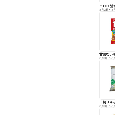
コロロ 清
8月3日
〜
8
甘栗むい
8月3日
〜
8
千切りキ
8月3日
〜
8