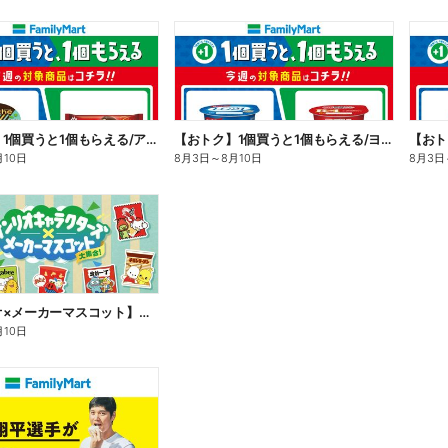
【おトク】1個買うと1個もらえる/アイス
【おトク】1個買うと1個もらえる/ヨーグルト
【おト
月10日
8月3日
～
8月10日
8月3日
【サンリオ×メーカーマスコット】オリジナルグッズ貰える!
月10日