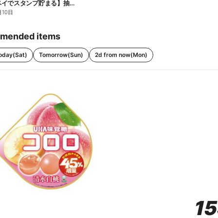
【ファミペイでスタンプ貯まる】抽選でペアチケットが当たる!
月10日
mended items
oday(Sat)
Tomorrow(Sun)
2d from now(Mon)
1
1