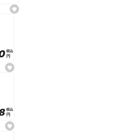
s
e
t
f
a
v
o
r
i
t
0
0
税込
税込
e
円
円
s
e
t
f
a
v
o
r
i
t
8
8
e
税込
税込
円
円
s
e
t
f