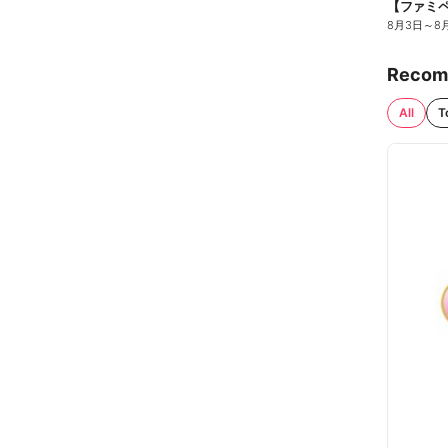
8月3日
～
8
Recom
All
T