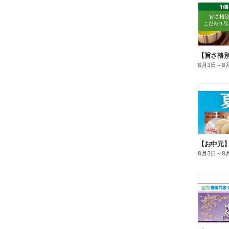
8月3日
～
8
【お中元
8月3日
～
8