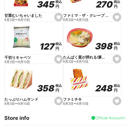
270
270
345
345
税込
税込
税込
税込
r
円
円
円
円
i
t
e
ファミマ・ザ・クレープ 生チョコ
甘栗むいちゃいました
s
s
8月3日
〜
8月10日
8月3日
〜
8月10日
e
e
t
t
f
f
a
a
v
v
o
o
398
398
127
127
税込
税込
税込
税込
r
r
円
円
円
円
i
i
t
t
e
e
たんぱく質が摂れる!豚しゃぶのパスタサラダ
千切りキャベツ
s
s
8月3日
〜
8月10日
8月3日
〜
8月10日
e
e
t
t
f
f
a
a
v
v
o
o
248
248
358
358
税込
税込
税込
税込
r
r
円
円
円
円
i
i
t
t
e
e
ファミチキ
たっぷりハムサンド
s
s
8月3日
〜
8月10日
8月3日
〜
8月10日
e
e
t
t
f
f
Store info
a
a
Official Account
v
v
o
o
r
r