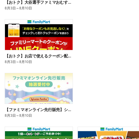
【おトク】大谷選手ファミマおむすび割
8月3日
～
8月10日
【おトク】お店で使えるクーポン配信中
8月3日
～
8月10日
【ファミマオンライン先行販売】シルバニアファミリー
8月3日
～
8月10日