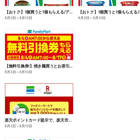
【おトク】1個買うと1個もらえる/アイス
8月3日
～
8月10日
8月3日
～
8月10日
【無料引換券!】焼き麺買うとお茶引換券貰える!
8月3日
～
8月10日
楽天ポイントカード提示で、楽天市場でのお買い物がおトクに!
8月3日
～
8月10日