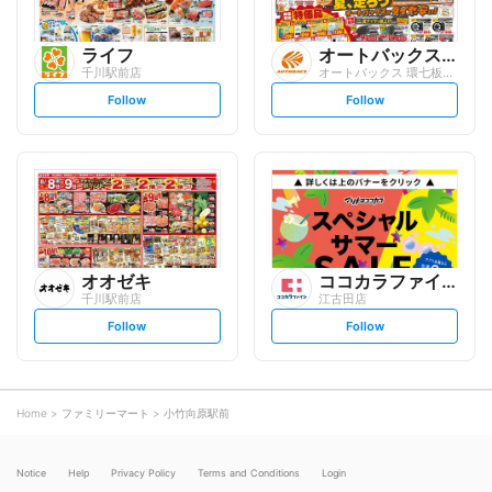
ライフ
オートバックスグループ
千川駅前店
オートバックス 環七板橋店
s
s
Follow
Follow
e
e
t
t
f
f
o
o
l
l
l
l
o
o
w
w
オオゼキ
ココカラファイン
千川駅前店
江古田店
s
s
Follow
Follow
e
e
t
t
f
f
o
o
l
l
l
l
o
o
Home
ファミリーマート
小竹向原駅前
w
w
Notice
Help
Privacy Policy
Terms and Conditions
Login