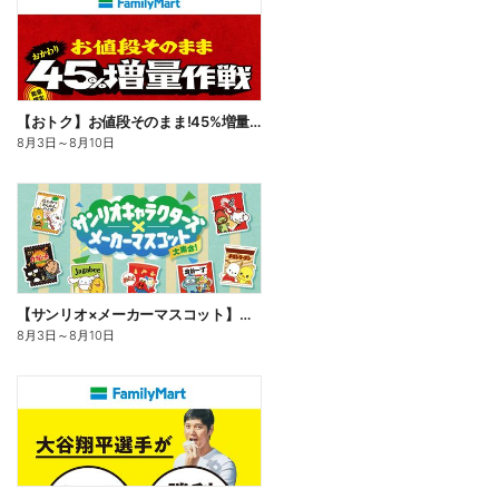
【おトク】お値段そのまま!45%増量作戦!
8月3日
～
8月10日
【サンリオ×メーカーマスコット】オリジナルグッズ貰える!
8月3日
～
8月10日