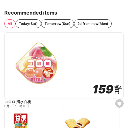
Recommended items
All
Today(Sat)
Tomorrow(Sun)
2d from now(Mon)
159
159
税込
税込
円
円
コロロ 清水白桃
s
8月3日
〜
8月10日
e
t
f
a
v
o