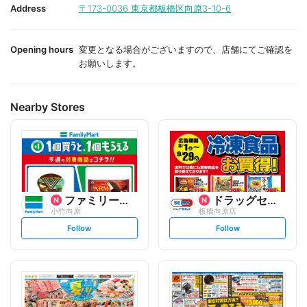
i
i
Address
〒173-0036
東京都板橋区向原3-10-6
t
t
e
e
Opening hours
変更となる場合がございますので、店舗にてご確認を
お願いします。
Nearby Stores
ファミリーマート
ドラッグセイムス
小竹向原
板橋向原店
s
s
Follow
Follow
e
e
t
t
f
f
o
o
l
l
l
l
o
o
w
w