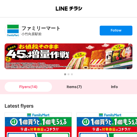
B
r
a
n
ファミリーマート
c
s
Follow
h
e
小竹向原駅前
T
t
o
f
p
o
l
l
o
w
Flyers
(
14
)
Items
(
7
)
Info
Latest flyers