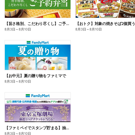
【旨さ格別、こだわり尽くし】ご予約弁当
8月3日
～
8月10日
8月3日
～
8月10日
【お中元】夏の贈り物をファミマで
8月3日
～
8月10日
【ファミペイでスタンプ貯まる】抽選でペアチケットが当たる!
8月3日
～
8月10日