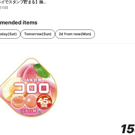
【ファミペイでスタンプ貯まる】抽選でペアチケットが当たる!
月10日
mended items
oday(Sat)
Tomorrow(Sun)
2d from now(Mon)
1
1