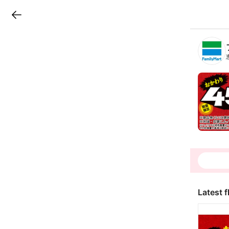
LINEチラシ
B
r
a
n
c
h
T
o
p
Latest f