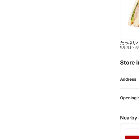
たっぷり
8月3日
〜
8
Store i
Address
Opening 
Nearby 