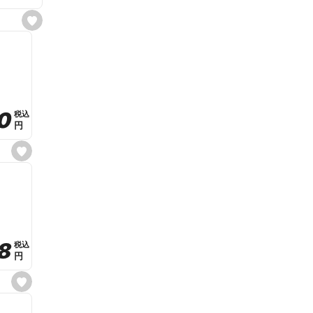
s
e
t
f
a
v
o
r
i
t
0
0
税込
税込
e
円
円
s
e
t
f
a
v
o
r
i
t
8
8
e
税込
税込
円
円
s
e
t
f