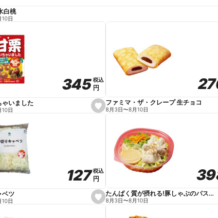
水白桃
月10日
27
27
345
345
税込
税込
円
円
ファミマ・ザ・クレープ 生チョコ
ちゃいました
s
8月3日
〜
8月10日
月10日
e
t
f
a
v
o
r
i
t
39
39
127
127
e
税込
税込
円
円
たんぱく質が摂れる!豚しゃぶのパスタサラダ
ャベツ
s
8月3日
〜
8月10日
月10日
e
t
f