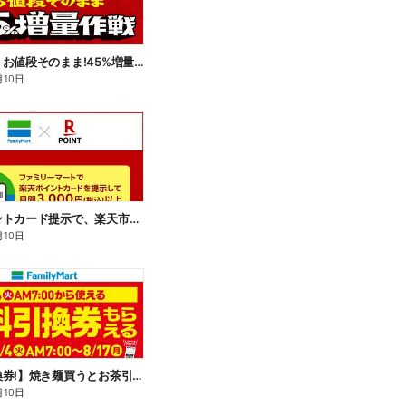
【おトク】お値段そのまま!45%増量作戦!
月10日
楽天ポイントカード提示で、楽天市場でのお買い物がおトクに!
月10日
【無料引換券!】焼き麺買うとお茶引換券貰える!
月10日