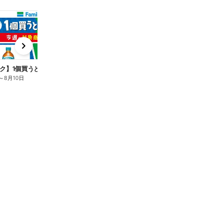
t
x
e
n
ク】1個買うと1個もらえる/麦茶
～
8月10日