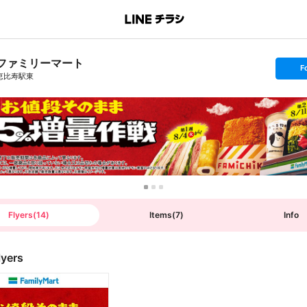
ファミリーマート
s
F
e
恵比寿駅東
t
f
o
l
l
o
w
Flyers
(
14
)
Items
(
7
)
Info
lyers