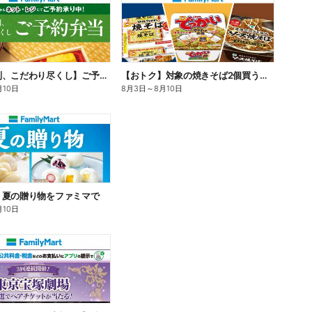
【旨さ格別、こだわり尽くし】ご予約弁当
【おトク】対象の焼きそば2個買うと100円引き!
月10日
8月3日
～
8月10日
】夏の贈り物をファミマで
月10日