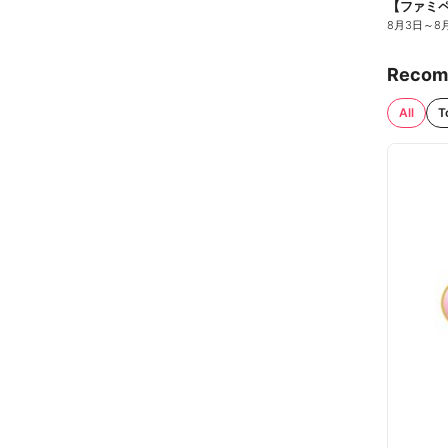
8月3日
～
8
Recom
All
T