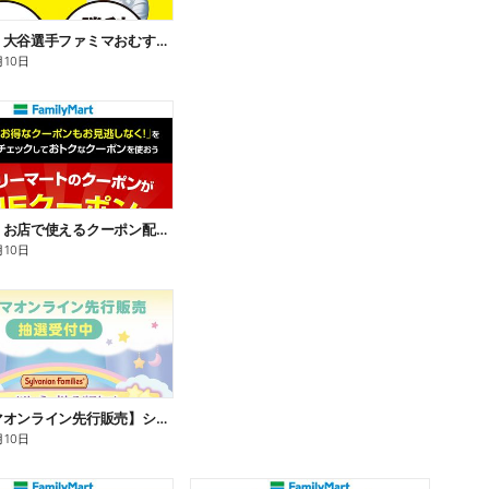
【おトク】大谷選手ファミマおむすび割
月10日
【おトク】お店で使えるクーポン配信中
月10日
【ファミマオンライン先行販売】シルバニアファミリー
月10日