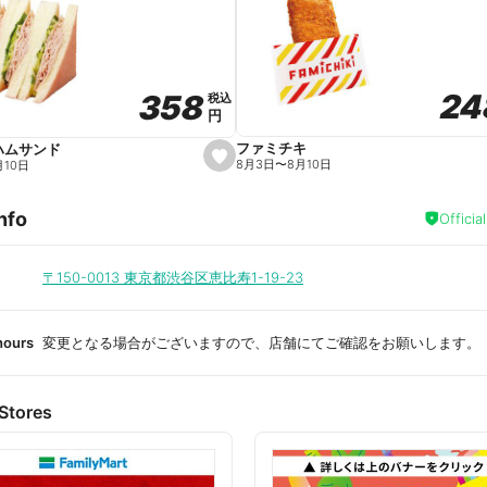
a
v
o
r
i
t
24
24
358
358
e
税込
税込
円
円
ファミチキ
ハムサンド
s
8月3日
〜
8月10日
月10日
e
t
f
nfo
a
Officia
v
o
r
i
〒150-0013
東京都渋谷区恵比寿1-19-23
t
e
hours
変更となる場合がございますので、店舗にてご確認をお願いします。
Stores