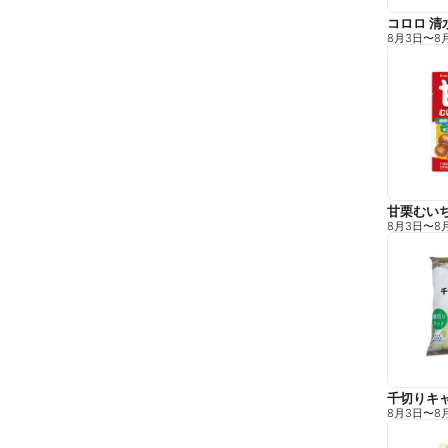
コロロ 清
8月3日
〜
8
甘栗むい
8月3日
〜
8
千切りキ
8月3日
〜
8