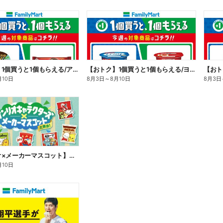
【おトク】1個買うと1個もらえる/アイス
【おトク】1個買うと1個もらえる/ヨーグルト
【おト
月10日
8月3日
～
8月10日
8月3日
【サンリオ×メーカーマスコット】オリジナルグッズ貰える!
月10日