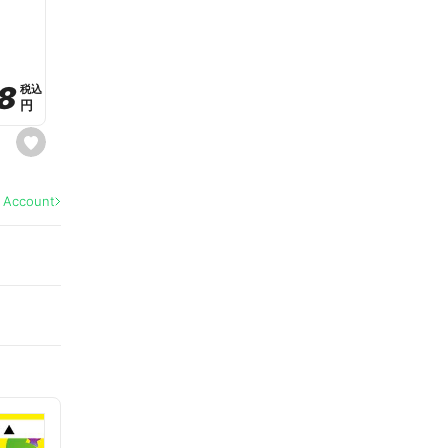
a
v
o
r
i
t
8
8
e
税込
税込
円
円
s
e
t
f
a
l Account
v
o
r
i
t
e