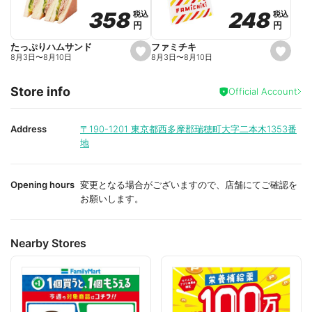
o
o
248
248
358
358
税込
税込
税込
税込
r
r
円
円
円
円
i
i
t
t
e
e
ファミチキ
たっぷりハムサンド
s
s
8月3日
〜
8月10日
8月3日
〜
8月10日
e
e
t
t
f
f
Store info
a
a
Official Account
v
v
o
o
r
r
i
i
Address
〒190-1201
東京都西多摩郡瑞穂町大字二本木1353番
t
t
地
e
e
Opening hours
変更となる場合がございますので、店舗にてご確認を
お願いします。
Nearby Stores