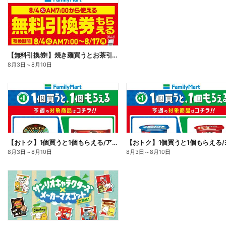
【無料引換券!】焼き麺買うとお茶引換券貰える!
8月3日
～
8月10日
【おトク】1個買うと1個もらえる/アイス
8月3日
～
8月10日
8月3日
～
8月10日