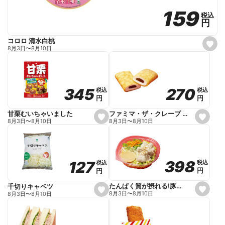
159
159
税込
税込
円
円
コロロ 清水白桃
s
8月3日
〜
8月10日
e
t
f
a
v
o
270
270
345
345
税込
税込
税込
税込
r
円
円
円
円
i
t
e
ファミマ・ザ・クレープ 生チョコ
甘栗むいちゃいました
s
s
8月3日
〜
8月10日
8月3日
〜
8月10日
e
e
t
t
f
f
a
a
v
v
o
o
398
398
127
127
税込
税込
税込
税込
r
r
円
円
円
円
i
i
t
t
e
e
たんぱく質が摂れる!豚しゃぶのパスタサラダ
千切りキャベツ
s
s
8月3日
〜
8月10日
8月3日
〜
8月10日
e
e
t
t
f
f
a
a
v
v