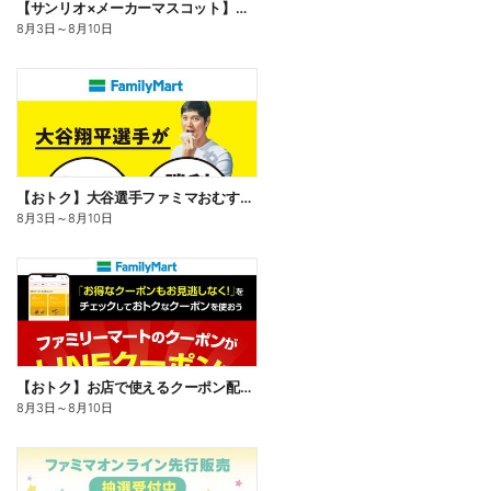
【サンリオ×メーカーマスコット】オリジナルグッズ貰える!
8月3日
～
8月10日
【おトク】大谷選手ファミマおむすび割
8月3日
～
8月10日
【おトク】お店で使えるクーポン配信中
8月3日
～
8月10日