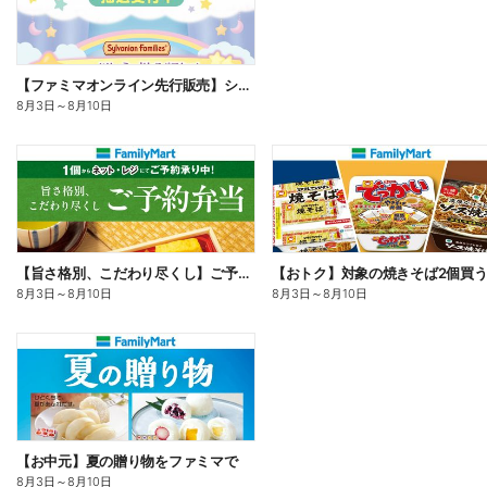
【ファミマオンライン先行販売】シルバニアファミリー
8月3日
～
8月10日
【旨さ格別、こだわり尽くし】ご予約弁当
8月3日
～
8月10日
8月3日
～
8月10日
【お中元】夏の贈り物をファミマで
8月3日
～
8月10日