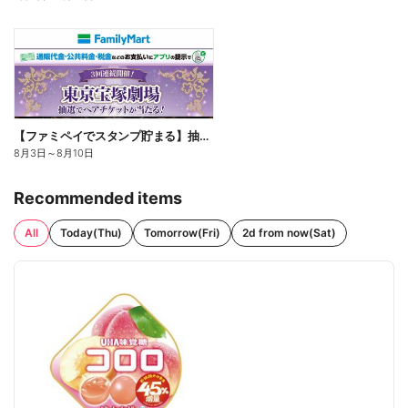
【ファミペイでスタンプ貯まる】抽選でペアチケットが当たる!
8月3日
～
8月10日
Recommended items
All
Today(Thu)
Tomorrow(Fri)
2d from now(Sat)