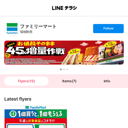
B
r
a
n
ファミリーマート
c
s
Follow
h
e
瑞穂駒形
T
t
o
f
p
o
l
l
o
w
Flyers
(
15
)
Items
(
7
)
Info
Latest flyers