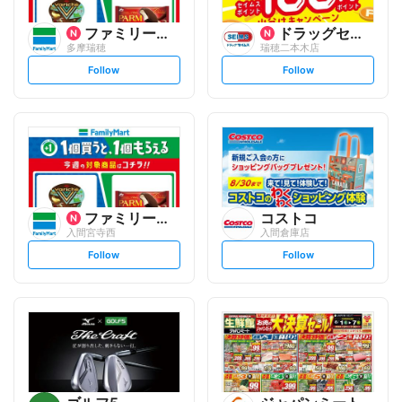
ファミリーマート
ドラッグセイムス
多摩瑞穂
瑞穂二本木店
s
s
Follow
Follow
e
e
t
t
f
f
o
o
l
l
l
l
o
o
w
w
ファミリーマート
コストコ
入間宮寺西
入間倉庫店
s
s
Follow
Follow
e
e
t
t
f
f
o
o
l
l
l
l
o
o
w
w