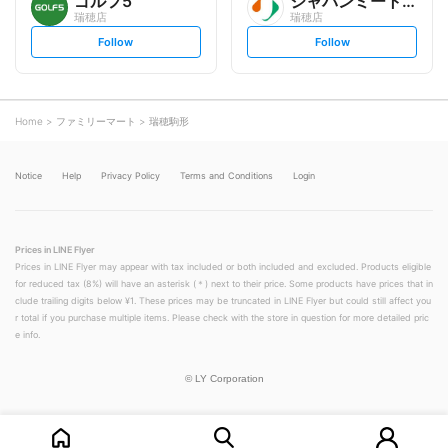
ゴルフ5
ジャパンミート生鮮館
瑞穂店
瑞穂店
s
s
Follow
Follow
e
e
t
t
f
f
o
o
l
l
l
l
o
o
Home
ファミリーマート
瑞穂駒形
w
w
Notice
Help
Privacy Policy
Terms and Conditions
Login
Prices in LINE Flyer
Prices in LINE Flyer may appear with tax included or both included and excluded. Products eligible
for reduced tax (8%) will have an asterisk (＊) next to their price. Some products have prices that in
clude trailing digits below ¥1. These prices may be truncated in LINE Flyer but could still affect you
r total if you purchase multiple items. Please check with the store in question for more detailed pric
e info.
©
LY Corporation