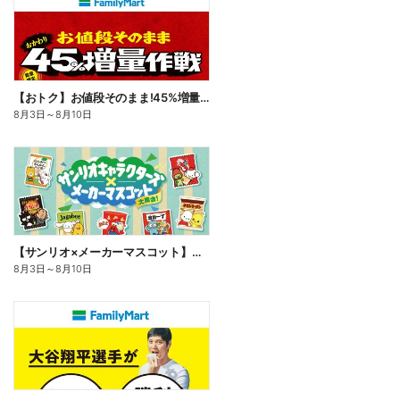
【おトク】お値段そのまま!45%増量作戦!
8月3日
～
8月10日
【サンリオ×メーカーマスコット】オリジナルグッズ貰える!
8月3日
～
8月10日