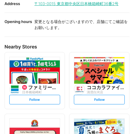
i
i
Address
〒103-0015
東京都中央区日本橋箱崎町36番2号
t
t
e
e
Opening hours
変更となる場合がございますので、店舗にてご確認を
お願いします。
Nearby Stores
ファミリーマート
ココカラファイン
日本橋箱崎町
清澄白河店
s
s
Follow
Follow
e
e
t
t
f
f
o
o
l
l
l
l
o
o
w
w