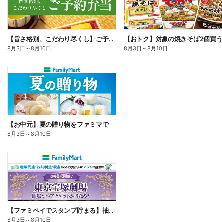
【旨さ格別、こだわり尽くし】ご予約弁当
8月3日
～
8月10日
8月3日
～
8月10日
【お中元】夏の贈り物をファミマで
8月3日
～
8月10日
【ファミペイでスタンプ貯まる】抽選でペアチケットが当たる!
8月3日
～
8月10日