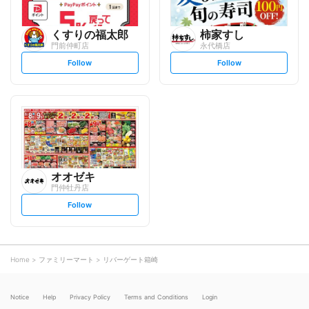
くすりの福太郎
柿家すし
門前仲町店
永代橋店
s
s
Follow
Follow
e
e
t
t
f
f
o
o
l
l
l
l
o
o
w
w
オオゼキ
門仲牡丹店
s
Follow
e
t
f
o
l
l
o
Home
ファミリーマート
リバーゲート箱崎
w
Notice
Help
Privacy Policy
Terms and Conditions
Login