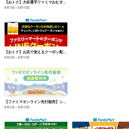
【おトク】大谷選手ファミマおむすび割
8月3日
～
8月10日
【おトク】お店で使えるクーポン配信中
8月3日
～
8月10日
【ファミマオンライン先行販売】シルバニアファミリー
8月3日
～
8月10日