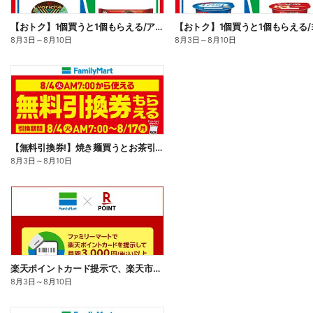
【おトク】1個買うと1個もらえる/アイス
8月3日
～
8月10日
8月3日
～
8月10日
【無料引換券!】焼き麺買うとお茶引換券貰える!
8月3日
～
8月10日
楽天ポイントカード提示で、楽天市場でのお買い物がおトクに!
8月3日
～
8月10日