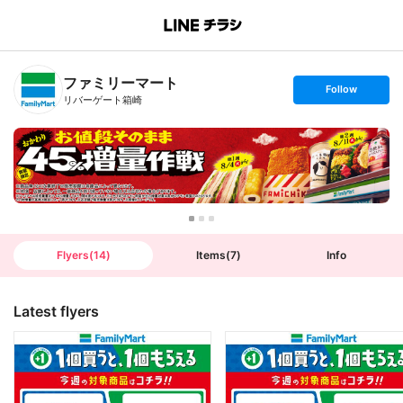
B
r
a
n
ファミリーマート
c
s
Follow
h
e
リバーゲート箱崎
T
t
o
f
p
o
l
l
o
w
Flyers
(
14
)
Items
(
7
)
Info
Latest flyers