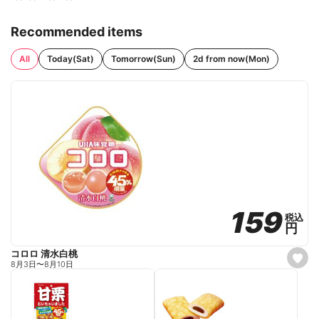
Recommended items
All
Today(Sat)
Tomorrow(Sun)
2d from now(Mon)
159
159
税込
税込
円
円
コロロ 清水白桃
s
8月3日
〜
8月10日
e
t
f
a
v
o