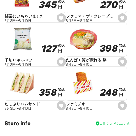
270
270
345
345
税込
税込
税込
税込
r
円
円
円
円
i
t
e
ファミマ・ザ・クレープ 生チョコ
甘栗むいちゃいました
s
s
8月3日
〜
8月10日
8月3日
〜
8月10日
e
e
t
t
f
f
a
a
v
v
o
o
398
398
127
127
税込
税込
税込
税込
r
r
円
円
円
円
i
i
t
t
e
e
たんぱく質が摂れる!豚しゃぶのパスタサラダ
千切りキャベツ
s
s
8月3日
〜
8月10日
8月3日
〜
8月10日
e
e
t
t
f
f
a
a
v
v
o
o
248
248
358
358
税込
税込
税込
税込
r
r
円
円
円
円
i
i
t
t
e
e
ファミチキ
たっぷりハムサンド
s
s
8月3日
〜
8月10日
8月3日
〜
8月10日
e
e
t
t
f
f
Store info
a
a
Official Account
v
v
o
o
r
r