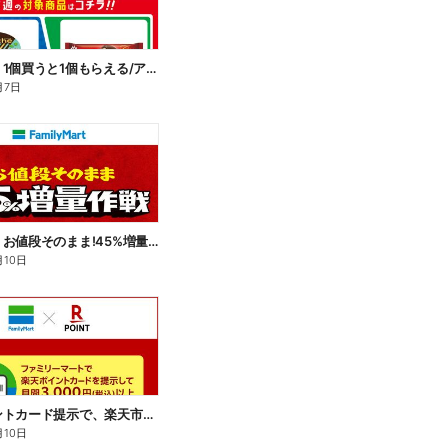
【おトク】1個買うと1個もらえる/アイス
月7日
【おトク】お値段そのまま!45%増量作戦!
月10日
楽天ポイントカード提示で、楽天市場でのお買い物がおトクに!
月10日