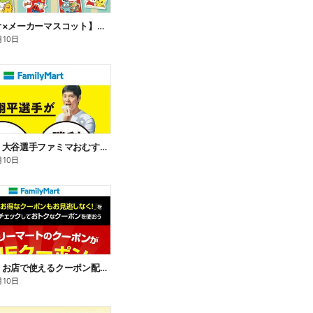
【サンリオ×メーカーマスコット】オリジナルグッズ貰える!
月10日
【おトク】大谷選手ファミマおむすび割
月10日
【おトク】お店で使えるクーポン配信中
月10日