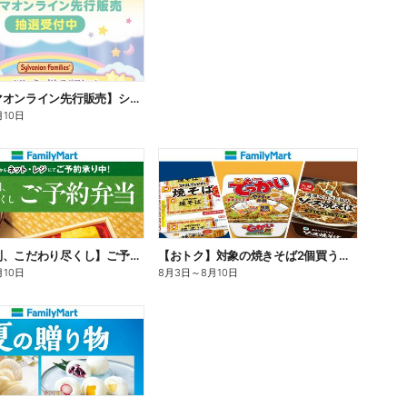
【ファミマオンライン先行販売】シルバニアファミリー
月10日
【旨さ格別、こだわり尽くし】ご予約弁当
【おトク】対象の焼きそば2個買うと100円引き!
月10日
8月3日
～
8月10日