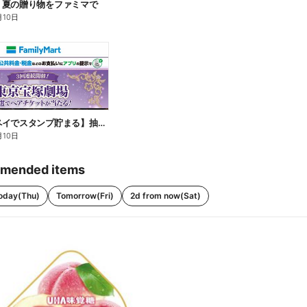
】夏の贈り物をファミマで
月10日
【ファミペイでスタンプ貯まる】抽選でペアチケットが当たる!
月10日
mended items
oday(Thu)
Tomorrow(Fri)
2d from now(Sat)