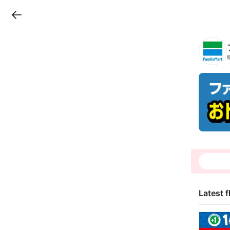
LINEチラシ
B
r
a
n
c
h
T
o
p
Latest f