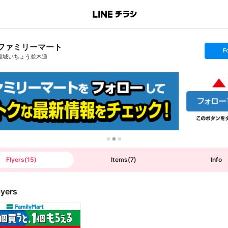
ファミリーマート
s
F
e
稲城いちょう並木通
t
f
o
l
l
o
w
Flyers
(
15
)
Items
(
7
)
Info
lyers