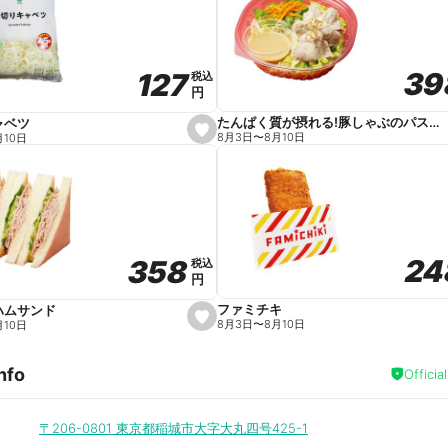
v
o
r
i
t
39
39
127
127
e
税込
税込
円
円
たんぱく質が摂れる!豚しゃぶのパスタサラダ
ャベツ
s
8月3日
〜
8月10日
月10日
e
t
f
a
v
o
r
i
t
24
24
358
358
e
税込
税込
円
円
ファミチキ
ハムサンド
s
8月3日
〜
8月10日
月10日
e
t
f
nfo
a
Officia
v
o
r
i
〒206-0801
東京都稲城市大字大丸四号425-1
t