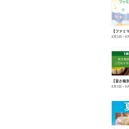
8月3日
～
8
8月3日
～
8