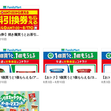
【無料引換券!】焼き麺買うとお茶引換券貰える!
月10日
【おトク】1個買うと1個もらえる/アイス
【おトク】1個買うと1個もらえる/ヨーグルト
【おト
月10日
8月3日
～
8月10日
8月3日