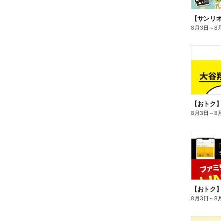
8月3日
～
8
8月3日
～
8
8月3日
～
8