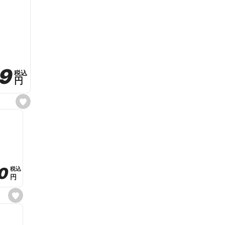
59
59
税込
税込
円
円
s
e
t
f
a
v
o
r
i
t
0
0
税込
税込
e
円
円
s
e
t
f
a