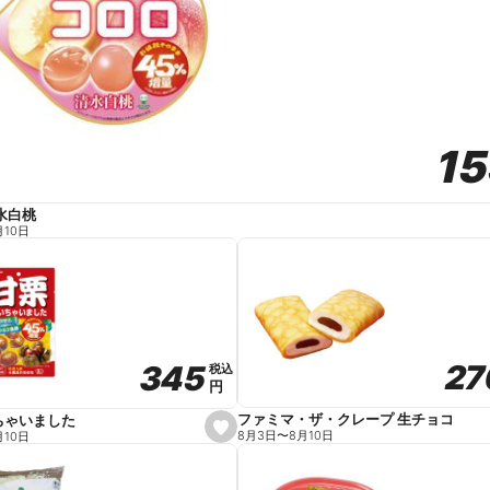
1
1
水白桃
月10日
27
27
345
345
税込
税込
円
円
ファミマ・ザ・クレープ 生チョコ
ちゃいました
s
8月3日
〜
8月10日
月10日
e
t
f
a