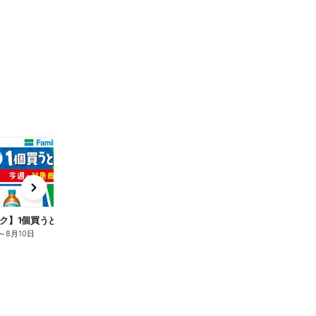
t
x
e
n
ク】1個買うと1個もらえる/麦茶
～
8月10日