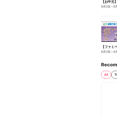
【お中元
8月3日
～
8
8月3日
～
8
Recom
All
T