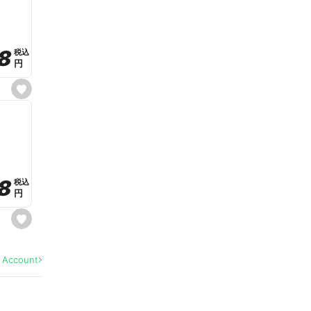
v
o
r
i
t
8
8
e
税込
税込
円
円
s
e
t
f
a
v
o
r
i
t
8
8
e
税込
税込
円
円
s
e
t
f
a
l Account
v
o
r
i
t