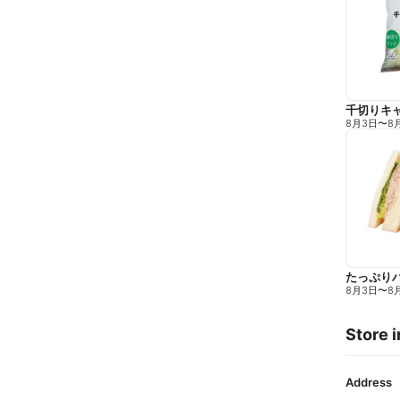
千切りキ
8月3日
〜
8
たっぷり
8月3日
〜
8
Store i
Address