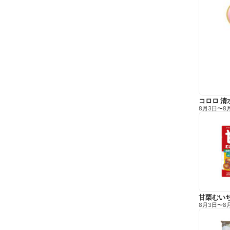
コロロ 清
8月3日
〜
8
甘栗むい
8月3日
〜
8