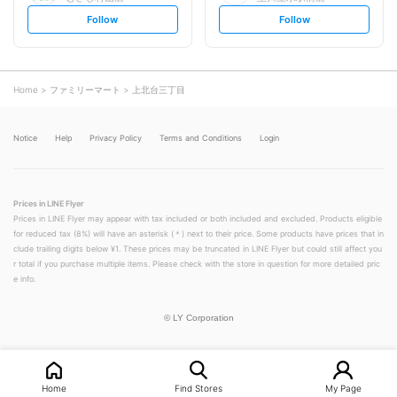
s
s
Follow
Follow
e
e
t
t
f
f
o
o
l
l
l
l
o
o
Home
ファミリーマート
上北台三丁目
w
w
Notice
Help
Privacy Policy
Terms and Conditions
Login
Prices in LINE Flyer
Prices in LINE Flyer may appear with tax included or both included and excluded. Products eligible
for reduced tax (8%) will have an asterisk (＊) next to their price. Some products have prices that in
clude trailing digits below ¥1. These prices may be truncated in LINE Flyer but could still affect you
r total if you purchase multiple items. Please check with the store in question for more detailed pric
e info.
©
LY Corporation
Home
Find Stores
My Page