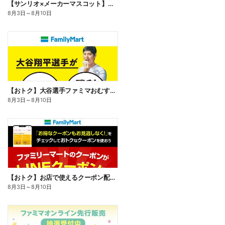
【サンリオ×メーカーマスコット】オリジナルグッズ貰える!
8月3日
～
8月10日
【おトク】大谷選手ファミマおむすび割
8月3日
～
8月10日
【おトク】お店で使えるクーポン配信中
8月3日
～
8月10日