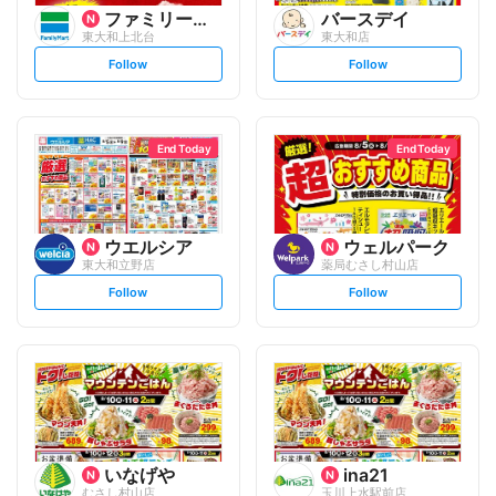
ファミリーマート
バースデイ
東大和上北台
東大和店
s
s
Follow
Follow
e
e
t
t
f
f
o
o
l
l
l
l
o
o
End Today
End Today
w
w
ウエルシア
ウェルパーク
東大和立野店
薬局むさし村山店
s
s
Follow
Follow
e
e
t
t
f
f
o
o
l
l
l
l
o
o
w
w
いなげや
ina21
むさし村山店
玉川上水駅前店