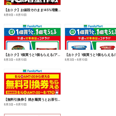
【おトク】お値段そのまま!45%増量作戦!
8月9日
～
8月10日
【おトク】1個買うと1個もらえる/アイス
8月3日
～
8月10日
8月3日
～
8月10日
【無料引換券!】焼き麺買うとお茶引換券貰える!
8月3日
～
8月10日