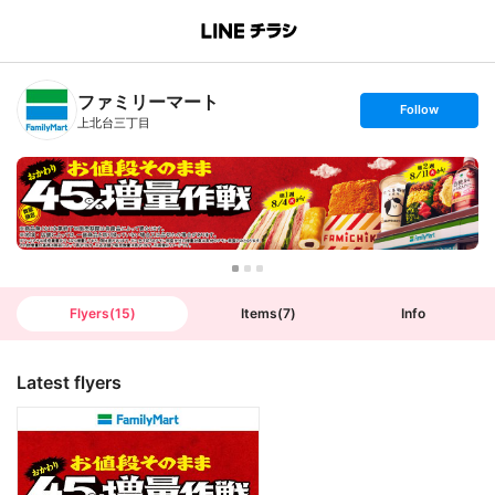
B
r
a
n
ファミリーマート
c
s
Follow
h
e
上北台三丁目
T
t
o
f
p
o
l
l
o
w
Flyers
(
15
)
Items
(
7
)
Info
Latest flyers