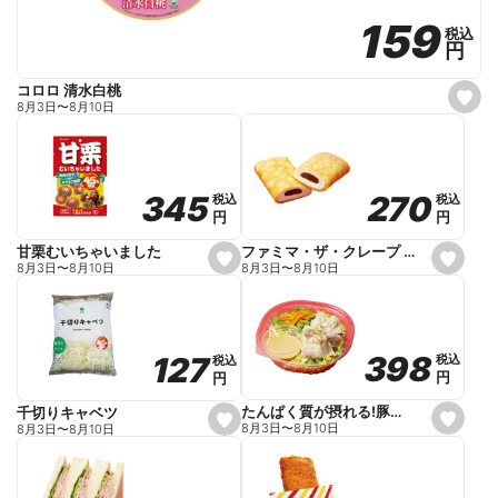
159
159
税込
税込
円
円
コロロ 清水白桃
s
8月3日
〜
8月10日
e
t
f
a
v
o
270
270
345
345
税込
税込
税込
税込
r
円
円
円
円
i
t
e
ファミマ・ザ・クレープ 生チョコ
甘栗むいちゃいました
s
s
8月3日
〜
8月10日
8月3日
〜
8月10日
e
e
t
t
f
f
a
a
v
v
o
o
398
398
127
127
税込
税込
税込
税込
r
r
円
円
円
円
i
i
t
t
e
e
たんぱく質が摂れる!豚しゃぶのパスタサラダ
千切りキャベツ
s
s
8月3日
〜
8月10日
8月3日
〜
8月10日
e
e
t
t
f
f
a
a
v
v