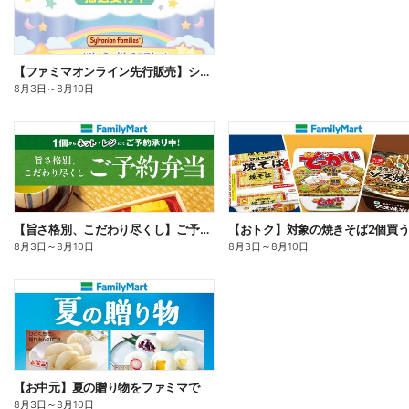
【ファミマオンライン先行販売】シルバニアファミリー
8月3日
～
8月10日
【旨さ格別、こだわり尽くし】ご予約弁当
8月3日
～
8月10日
8月3日
～
8月10日
【お中元】夏の贈り物をファミマで
8月3日
～
8月10日