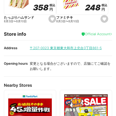
o
o
248
248
358
358
税込
税込
税込
税込
r
r
円
円
円
円
i
i
t
t
e
e
ファミチキ
たっぷりハムサンド
s
s
8月3日
〜
8月10日
8月3日
〜
8月10日
e
e
t
t
f
f
Store info
a
a
Official Account
v
v
o
o
r
r
i
i
Address
〒207-0023
東京都東大和市上北台3丁目861-5
t
t
e
e
Opening hours
変更となる場合がございますので、店舗にてご確認を
お願いします。
Nearby Stores