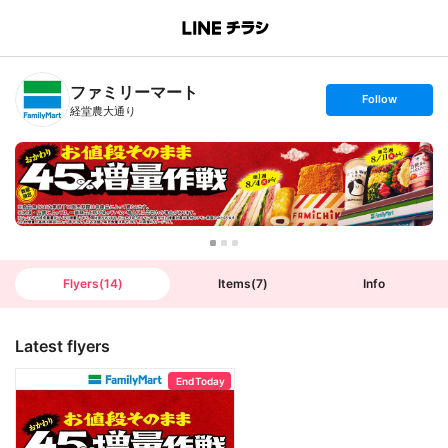
B
r
a
n
ファミリーマート
c
s
Follow
h
e
経堂農大通り
T
t
o
f
p
o
l
l
o
w
Flyers
(
14
)
Items
(
7
)
Info
Latest flyers
End Today