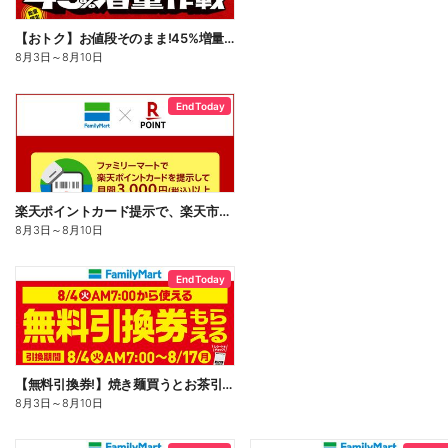
【おトク】お値段そのまま!45%増量作戦!
8月3日
～
8月10日
End Today
楽天ポイントカード提示で、楽天市場でのお買い物がおトクに!
8月3日
～
8月10日
End Today
【無料引換券!】焼き麺買うとお茶引換券貰える!
8月3日
～
8月10日