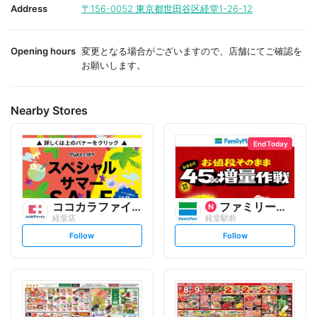
i
i
Address
〒156-0052
東京都世田谷区経堂1-26-12
t
t
e
e
Opening hours
変更となる場合がございますので、店舗にてご確認を
お願いします。
Nearby Stores
End Today
ココカラファイン
ファミリーマート
経堂店
経堂駅前
s
s
Follow
Follow
e
e
t
t
f
f
o
o
l
l
l
l
o
o
w
w