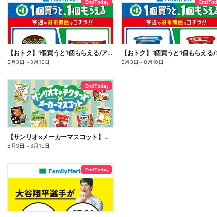
End Today
End To
【おトク】1個買うと1個もらえる/アイス
8月3日
～
8月10日
8月3日
～
8月10日
End Today
【サンリオ×メーカーマスコット】オリジナルグッズ貰える!
8月3日
～
8月10日
End Today