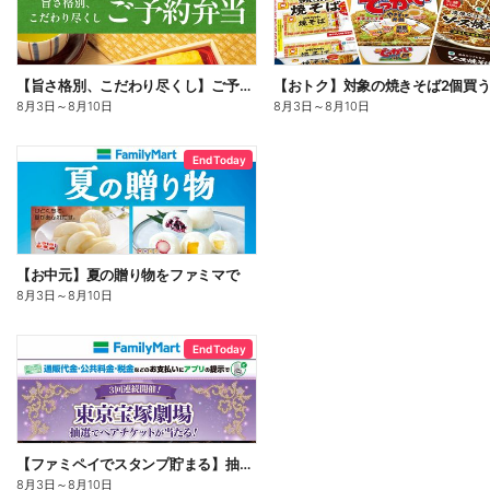
【旨さ格別、こだわり尽くし】ご予約弁当
8月3日
～
8月10日
8月3日
～
8月10日
End Today
【お中元】夏の贈り物をファミマで
8月3日
～
8月10日
End Today
【ファミペイでスタンプ貯まる】抽選でペアチケットが当たる!
8月3日
～
8月10日