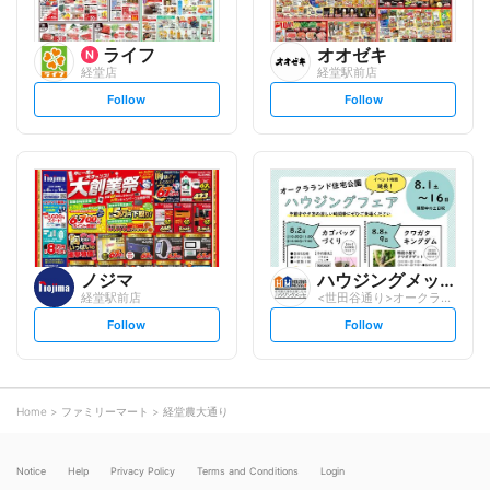
ライフ
オオゼキ
経堂店
経堂駅前店
s
s
Follow
Follow
e
e
t
t
f
f
o
o
l
l
l
l
o
o
w
w
ノジマ
ハウジングメッセ
経堂駅前店
<世田谷通り>オークラランド住宅公園
s
s
Follow
Follow
e
e
t
t
f
f
o
o
l
l
l
l
o
o
Home
ファミリーマート
経堂農大通り
w
w
Notice
Help
Privacy Policy
Terms and Conditions
Login