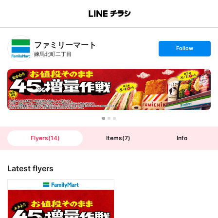
B
r
a
n
ファミリーマート
c
s
Follow
h
e
練馬北町二丁目
T
t
o
f
p
o
l
l
o
w
Flyers
(
14
)
Items
(
7
)
Info
Latest flyers