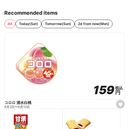
Recommended items
All
Today(Sat)
Tomorrow(Sun)
2d from now(Mon)
159
159
税込
税込
円
円
コロロ 清水白桃
s
8月3日
〜
8月10日
e
t
f
a
v
o