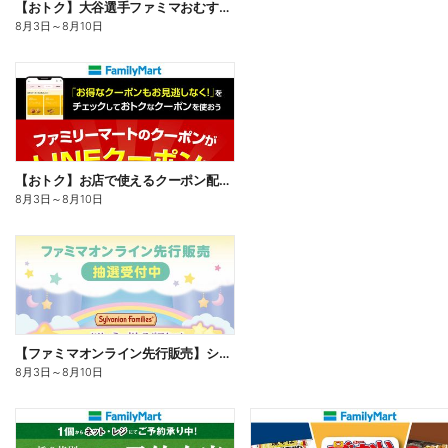
【おトク】大谷選手ファミマおむすび割
8月3日
～
8月10日
【おトク】お店で使えるクーポン配信中
8月3日
～
8月10日
【ファミマオンライン先行販売】シルバニアファミリー
8月3日
～
8月10日