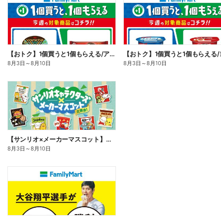
【おトク】1個買うと1個もらえる/アイス
8月3日
～
8月10日
8月3日
～
8月10日
【サンリオ×メーカーマスコット】オリジナルグッズ貰える!
8月3日
～
8月10日