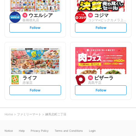
ウエルシア
コジマ
板橋徳丸店
コジマ×ビックカメラ上板橋店
s
s
Follow
Follow
e
e
t
t
f
f
o
o
l
l
l
l
o
o
w
w
ライフ
ピザーラ
赤塚店
高島平店
s
s
Follow
Follow
e
e
t
t
f
f
o
o
l
l
l
l
o
o
Home
ファミリーマート
練馬北町二丁目
w
w
Notice
Help
Privacy Policy
Terms and Conditions
Login