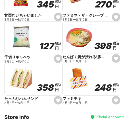
270
270
345
345
税込
税込
税込
税込
r
円
円
円
円
i
t
e
ファミマ・ザ・クレープ 生チョコ
甘栗むいちゃいました
s
s
8月3日
〜
8月10日
8月3日
〜
8月10日
e
e
t
t
f
f
a
a
v
v
o
o
398
398
127
127
税込
税込
税込
税込
r
r
円
円
円
円
i
i
t
t
e
e
たんぱく質が摂れる!豚しゃぶのパスタサラダ
千切りキャベツ
s
s
8月3日
〜
8月10日
8月3日
〜
8月10日
e
e
t
t
f
f
a
a
v
v
o
o
248
248
358
358
税込
税込
税込
税込
r
r
円
円
円
円
i
i
t
t
e
e
ファミチキ
たっぷりハムサンド
s
s
8月3日
〜
8月10日
8月3日
〜
8月10日
e
e
t
t
f
f
Store info
a
a
Official Account
v
v
o
o
r
r