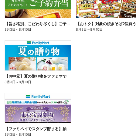
【旨さ格別、こだわり尽くし】ご予約弁当
8月3日
～
8月10日
8月3日
～
8月10日
【お中元】夏の贈り物をファミマで
8月3日
～
8月10日
【ファミペイでスタンプ貯まる】抽選でペアチケットが当たる!
8月3日
～
8月10日