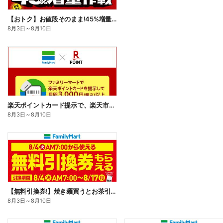
【おトク】お値段そのまま!45%増量作戦!
8月3日
～
8月10日
楽天ポイントカード提示で、楽天市場でのお買い物がおトクに!
8月3日
～
8月10日
【無料引換券!】焼き麺買うとお茶引換券貰える!
8月3日
～
8月10日