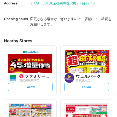
i
i
Address
〒179-0081
東京都練馬区北町2丁目22-12
t
t
e
e
Opening hours
変更となる場合がございますので、店舗にてご確認を
お願いします。
Nearby Stores
ファミリーマート
ウェルパーク
東武練馬駅南口
東武練馬店
s
s
Follow
Follow
e
e
t
t
f
f
o
o
l
l
l
l
o
o
w
w