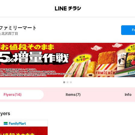
ファミリーマート
s
F
e
上北沢四丁目
t
f
o
l
l
o
w
Flyers
(
14
)
Items
(
7
)
Info
lyers