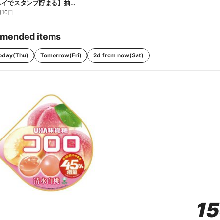
【ファミペイでスタンプ貯まる】抽選でペアチケットが当たる!
月10日
mended items
oday(Thu)
Tomorrow(Fri)
2d from now(Sat)
1
1