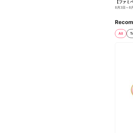
8月3日
～
8
Recom
All
T