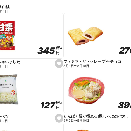
水白桃
月10日
27
27
345
345
税込
税込
円
円
ファミマ・ザ・クレープ 生チョコ
ちゃいました
s
8月3日
〜
8月10日
月10日
e
t
f
a
v
o
r
i
t
39
39
127
127
e
税込
税込
円
円
たんぱく質が摂れる!豚しゃぶのパスタサラダ
ャベツ
s
8月3日
〜
8月10日
月10日
e
t
f