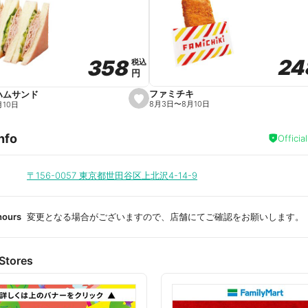
a
v
o
r
i
t
24
24
358
358
e
税込
税込
円
円
ファミチキ
ハムサンド
s
8月3日
〜
8月10日
月10日
e
t
f
nfo
a
Officia
v
o
r
i
〒156-0057
東京都世田谷区上北沢4-14-9
t
e
hours
変更となる場合がございますので、店舗にてご確認をお願いします。
Stores