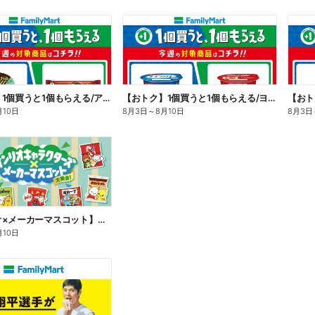
【おトク】1個買うと1個もらえる/アイス
【おトク】1個買うと1個もらえる/ヨーグルト
【おト
月10日
8月3日
～
8月10日
8月3日
【サンリオ×メーカーマスコット】オリジナルグッズ貰える!
月10日