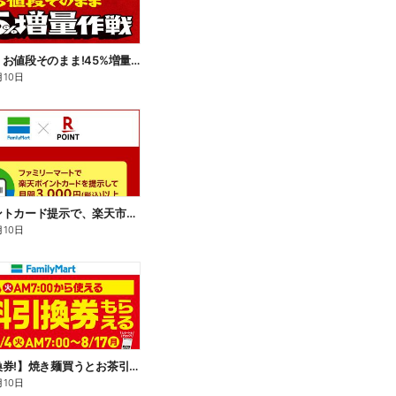
【おトク】お値段そのまま!45%増量作戦!
月10日
楽天ポイントカード提示で、楽天市場でのお買い物がおトクに!
月10日
【無料引換券!】焼き麺買うとお茶引換券貰える!
月10日