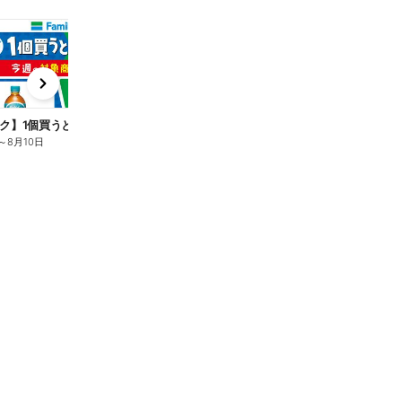
t
x
e
n
ク】1個買うと1個もらえる/麦茶
～
8月10日