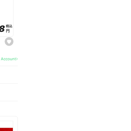
a
v
o
r
i
t
8
8
e
税込
税込
円
円
s
e
t
f
a
l Account
v
o
r
i
t
e