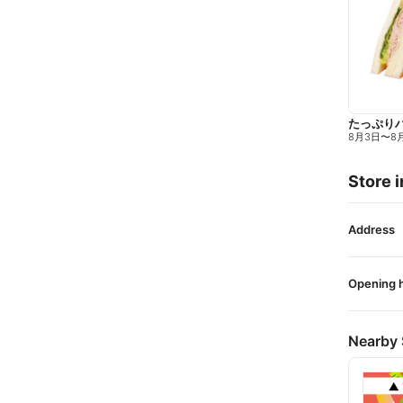
たっぷり
8月3日
〜
8
Store i
Address
Opening 
Nearby 