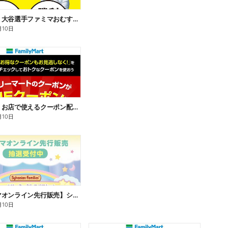
【おトク】大谷選手ファミマおむすび割
月10日
【おトク】お店で使えるクーポン配信中
月10日
【ファミマオンライン先行販売】シルバニアファミリー
月10日