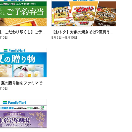
【旨さ格別、こだわり尽くし】ご予約弁当
【おトク】対象の焼きそば2個買うと100円引き!
月10日
8月3日
～
8月10日
】夏の贈り物をファミマで
月10日