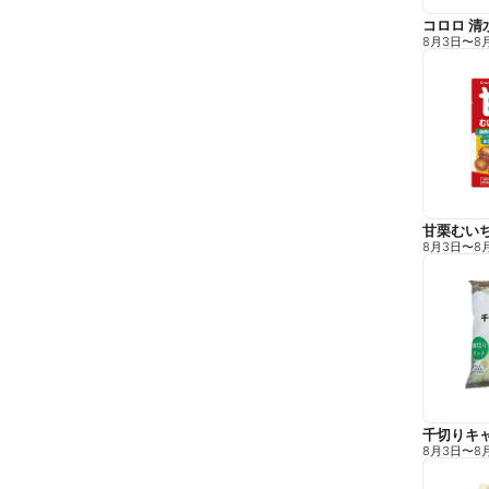
コロロ 清
8月3日
〜
8
甘栗むい
8月3日
〜
8
千切りキ
8月3日
〜
8