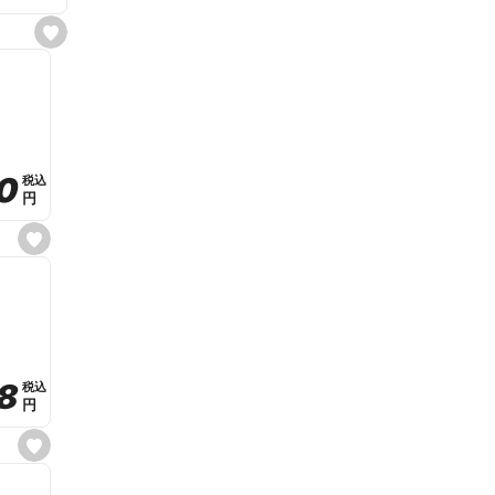
s
e
t
f
a
v
o
r
i
t
0
0
税込
税込
e
円
円
s
e
t
f
a
v
o
r
i
t
8
8
e
税込
税込
円
円
s
e
t
f