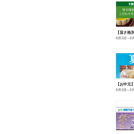
8月3日
～
8
【お中元
8月3日
～
8