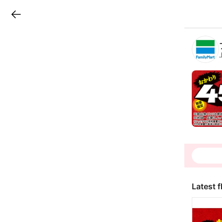
LINEチラシ
B
r
a
n
c
h
T
o
p
Latest f