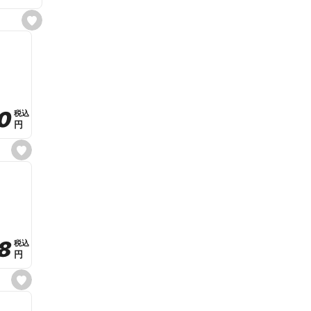
s
e
t
f
a
v
o
r
i
t
0
0
税込
税込
e
円
円
s
e
t
f
a
v
o
r
i
t
8
8
e
税込
税込
円
円
s
e
t
f