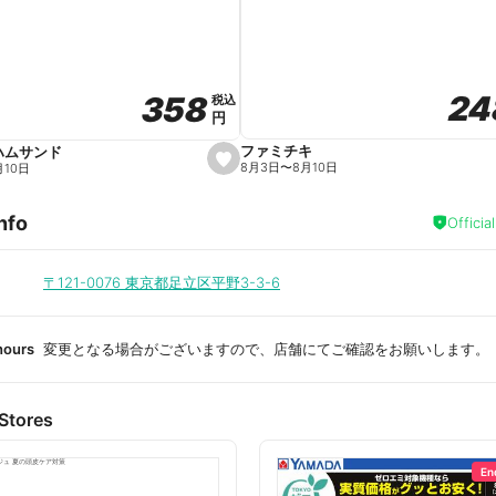
a
v
o
r
i
t
24
24
358
358
e
税込
税込
円
円
ファミチキ
ハムサンド
s
8月3日
〜
8月10日
月10日
e
t
f
nfo
a
Officia
v
o
r
i
〒121-0076
東京都足立区平野3-3-6
t
e
hours
変更となる場合がございますので、店舗にてご確認をお願いします。
Stores
En