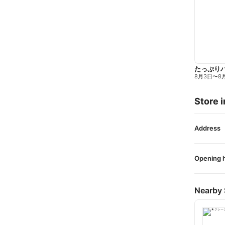
たっぷり
8月3日
〜
8
Store i
Address
Opening 
Nearby 