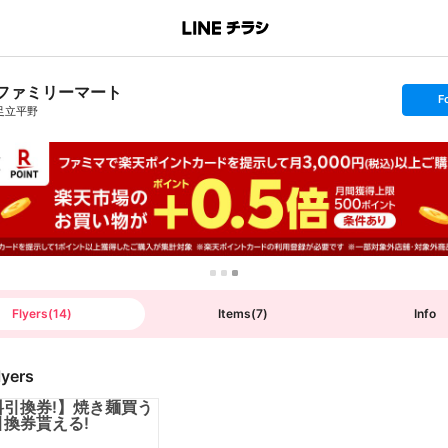
ファミリーマート
s
F
e
足立平野
t
f
o
l
l
o
w
Flyers
(
14
)
Items
(
7
)
Info
lyers