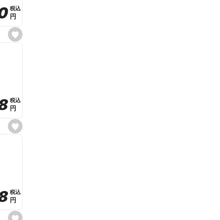
t
0
0
税込
税込
e
円
円
s
e
t
f
a
v
o
r
i
t
8
8
e
税込
税込
円
円
s
e
t
f
a
v
o
r
i
t
8
8
e
税込
税込
円
円