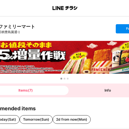
ファミリーマート
s
F
e
田柄豊島園通り
t
f
o
l
l
o
w
Items
(
7
)
Info
mended items
oday(Sat)
Tomorrow(Sun)
2d from now(Mon)