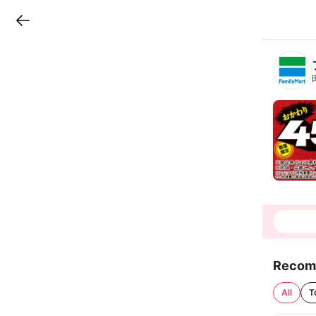
LINEチラシ
B
r
a
n
c
h
T
o
p
Recom
All
T