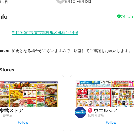
s
8月3日
〜
8月10日
月10日
e
t
f
nfo
a
Officia
v
o
r
i
〒179-0073
東京都練馬区田柄4-34-6
t
e
hours
変更となる場合がございますので、店舗にてご確認をお願いします。
Stores
東武ストア
ウエルシア
下赤塚店
板橋赤塚店
s
s
Follow
Follow
e
e
t
t
f
f