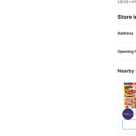
8月3日
〜
8
Store i
Address
Opening 
Nearby 