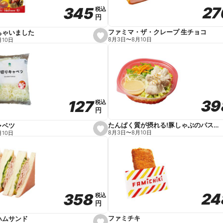
27
27
345
345
税込
税込
円
円
ファミマ・ザ・クレープ 生チョコ
ちゃいました
s
8月3日
〜
8月10日
月10日
e
t
f
a
v
o
r
i
t
39
39
127
127
e
税込
税込
円
円
たんぱく質が摂れる!豚しゃぶのパスタサラダ
ャベツ
s
8月3日
〜
8月10日
月10日
e
t
f
a
v
o
r
i
t
24
24
358
358
e
税込
税込
円
円
ファミチキ
ハムサンド