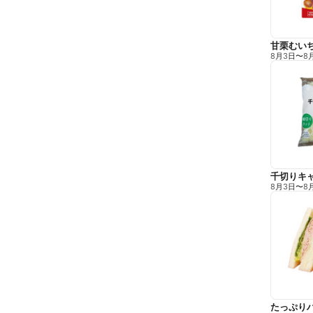
甘栗むい
8月3日
〜
8
千切りキ
8月3日
〜
8
たっぷり