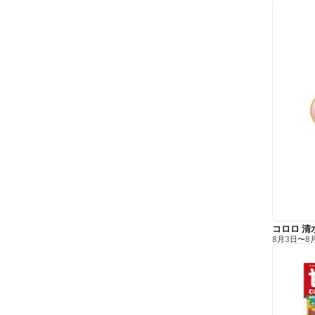
コロロ 清
8月3日
〜
8