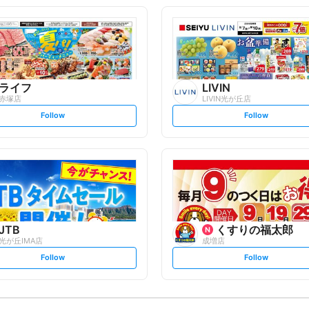
o
o
l
l
l
l
o
o
w
w
ライフ
LIVIN
赤塚店
LIVIN光が丘店
s
s
Follow
Follow
e
e
t
t
f
f
o
o
l
l
l
l
o
o
w
w
JTB
くすりの福太郎
光が丘IMA店
成増店
s
s
Follow
Follow
e
e
t
t
f
f
o
o
l
l
l
l