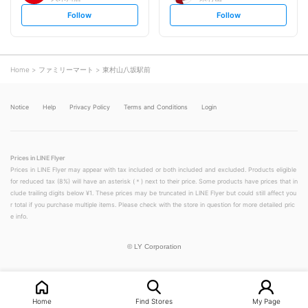
s
s
Follow
Follow
e
e
t
t
f
f
o
o
l
l
l
l
o
o
Home
ファミリーマート
東村山八坂駅前
w
w
Notice
Help
Privacy Policy
Terms and Conditions
Login
Prices in LINE Flyer
Prices in LINE Flyer may appear with tax included or both included and excluded. Products eligible
for reduced tax (8%) will have an asterisk (＊) next to their price. Some products have prices that in
clude trailing digits below ¥1. These prices may be truncated in LINE Flyer but could still affect you
r total if you purchase multiple items. Please check with the store in question for more detailed pric
e info.
©
LY Corporation
Home
Find Stores
My Page