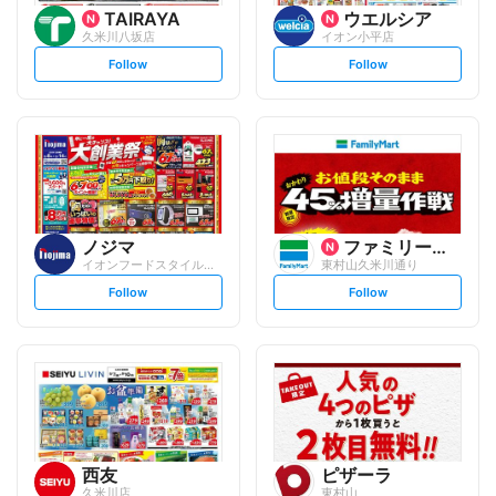
TAIRAYA
ウエルシア
久米川八坂店
イオン小平店
s
s
Follow
Follow
e
e
t
t
f
f
o
o
l
l
l
l
o
o
w
w
ノジマ
ファミリーマート
イオンフードスタイル小平店
東村山久米川通り
s
s
Follow
Follow
e
e
t
t
f
f
o
o
l
l
l
l
o
o
w
w
西友
ピザーラ
久米川店
東村山