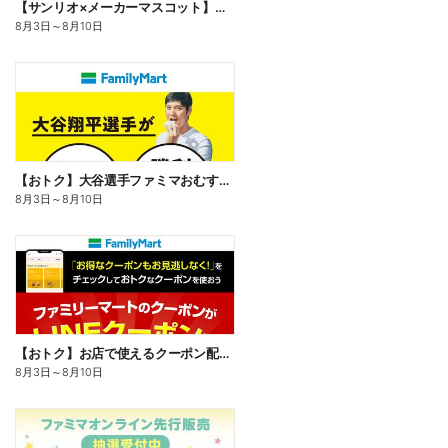
【サンリオ×メーカーマスコット】オリジナルグッズ貰える!
8月3日
～
8月10日
【おトク】大谷選手ファミマおむすび割
8月3日
～
8月10日
【おトク】お店で使えるクーポン配信中
8月3日
～
8月10日