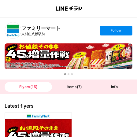
B
r
a
n
ファミリーマート
c
s
Follow
h
e
東村山八坂駅前
T
t
o
f
p
o
l
l
o
w
Flyers
(
15
)
Items
(
7
)
Info
Latest flyers