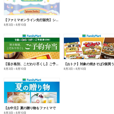
【ファミマオンライン先行販売】シルバニアファミリー
8月3日
～
8月10日
【旨さ格別、こだわり尽くし】ご予約弁当
8月3日
～
8月10日
8月3日
～
8月10日
【お中元】夏の贈り物をファミマで
8月3日
～
8月10日