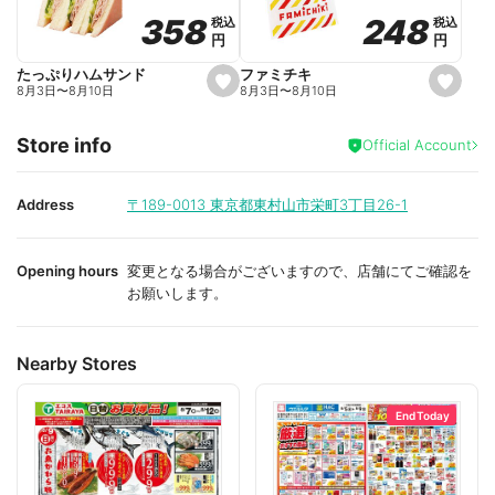
o
o
248
248
358
358
税込
税込
税込
税込
r
r
円
円
円
円
i
i
t
t
e
e
ファミチキ
たっぷりハムサンド
s
s
8月3日
〜
8月10日
8月3日
〜
8月10日
e
e
t
t
f
f
Store info
a
a
Official Account
v
v
o
o
r
r
i
i
Address
〒189-0013
東京都東村山市栄町3丁目26-1
t
t
e
e
Opening hours
変更となる場合がございますので、店舗にてご確認を
お願いします。
Nearby Stores
End Today