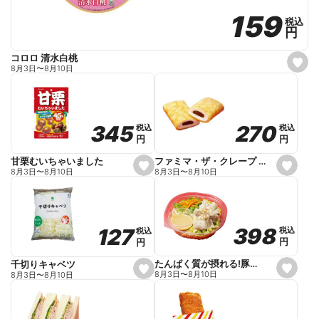
159
159
税込
税込
円
円
コロロ 清水白桃
s
8月3日
〜
8月10日
e
t
f
a
v
o
270
270
345
345
税込
税込
税込
税込
r
円
円
円
円
i
t
e
ファミマ・ザ・クレープ 生チョコ
甘栗むいちゃいました
s
s
8月3日
〜
8月10日
8月3日
〜
8月10日
e
e
t
t
f
f
a
a
v
v
o
o
398
398
127
127
税込
税込
税込
税込
r
r
円
円
円
円
i
i
t
t
e
e
たんぱく質が摂れる!豚しゃぶのパスタサラダ
千切りキャベツ
s
s
8月3日
〜
8月10日
8月3日
〜
8月10日
e
e
t
t
f
f
a
a
v
v