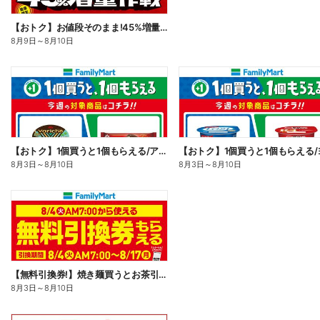
【おトク】お値段そのまま!45%増量作戦!
8月9日
～
8月10日
【おトク】1個買うと1個もらえる/アイス
8月3日
～
8月10日
8月3日
～
8月10日
【無料引換券!】焼き麺買うとお茶引換券貰える!
8月3日
～
8月10日