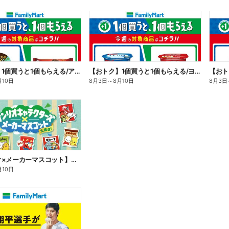
【おトク】1個買うと1個もらえる/アイス
【おトク】1個買うと1個もらえる/ヨーグルト
【おト
月10日
8月3日
～
8月10日
8月3日
【サンリオ×メーカーマスコット】オリジナルグッズ貰える!
月10日