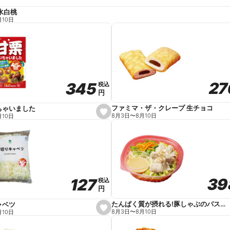
水白桃
月10日
27
27
345
345
税込
税込
円
円
ファミマ・ザ・クレープ 生チョコ
ちゃいました
s
8月3日
〜
8月10日
月10日
e
t
f
a
v
o
r
i
t
39
39
127
127
e
税込
税込
円
円
たんぱく質が摂れる!豚しゃぶのパスタサラダ
ャベツ
s
8月3日
〜
8月10日
月10日
e
t
f