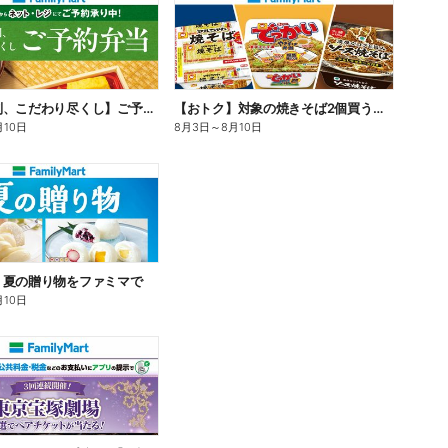
【旨さ格別、こだわり尽くし】ご予約弁当
【おトク】対象の焼きそば2個買うと100円引き!
月10日
8月3日
～
8月10日
】夏の贈り物をファミマで
月10日