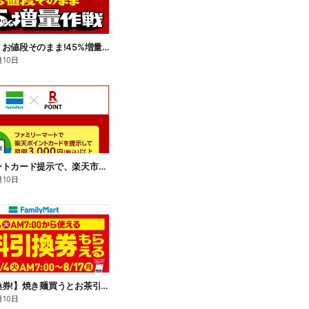
【おトク】お値段そのまま!45%増量作戦!
月10日
楽天ポイントカード提示で、楽天市場でのお買い物がおトクに!
月10日
【無料引換券!】焼き麺買うとお茶引換券貰える!
月10日