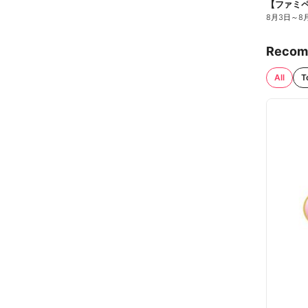
8月3日
～
8
Recom
All
T