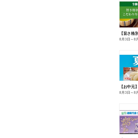
8月3日
～
8
【お中元
8月3日
～
8