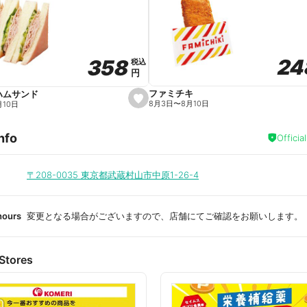
a
v
o
r
i
t
24
24
358
358
e
税込
税込
円
円
ファミチキ
ハムサンド
s
8月3日
〜
8月10日
月10日
e
t
f
nfo
a
Officia
v
o
r
i
〒208-0035
東京都武蔵村山市中原1-26-4
t
e
hours
変更となる場合がございますので、店舗にてご確認をお願いします。
Stores