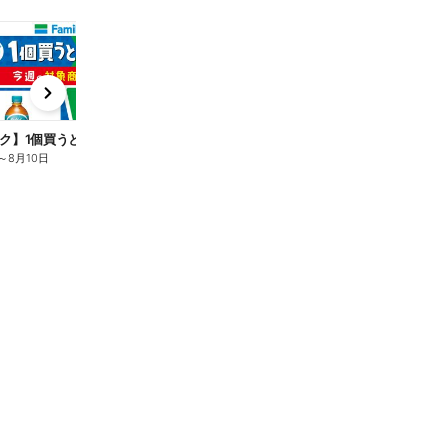
t
x
e
n
ク】1個買うと1個もらえる/麦茶
～
8月10日