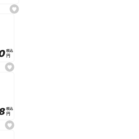
s
e
t
f
a
v
o
r
i
t
0
0
税込
税込
e
円
円
s
e
t
f
a
v
o
r
i
t
8
8
e
税込
税込
円
円
s
e
t
f