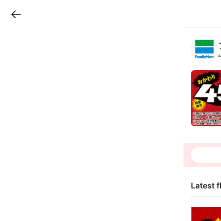
LINEチラシ
B
r
a
n
c
h
T
o
p
Latest f