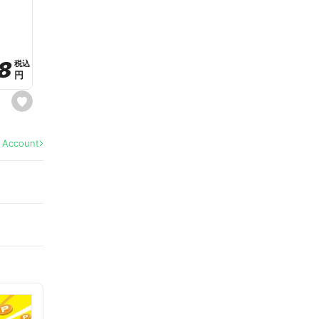
a
v
o
r
i
t
8
8
e
税込
税込
円
円
s
e
t
f
a
l Account
v
o
r
i
t
e