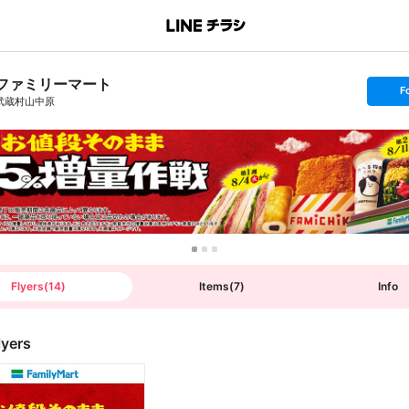
ファミリーマート
s
F
e
武蔵村山中原
t
f
o
l
l
o
w
Flyers
(
14
)
Items
(
7
)
Info
lyers