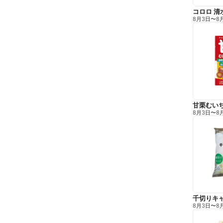
コロロ 清
8月3日
〜
8
甘栗むい
8月3日
〜
8
千切りキ
8月3日
〜
8