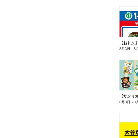
8月3日
～
8
8月3日
～
8