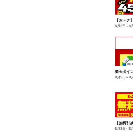
8月3日
～
8
8月3日
～
8
8月3日
～
8