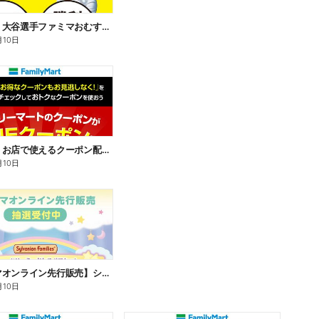
【おトク】大谷選手ファミマおむすび割
月10日
【おトク】お店で使えるクーポン配信中
月10日
【ファミマオンライン先行販売】シルバニアファミリー
月10日