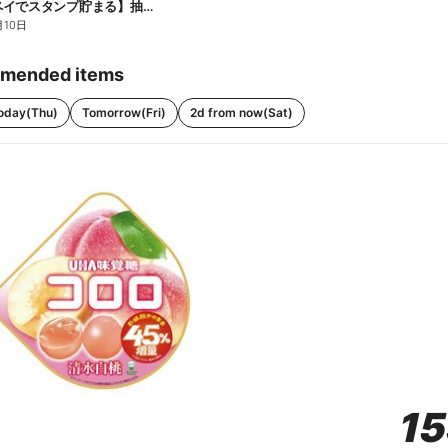
【ファミペイでスタンプ貯まる】抽選でペアチケットが当たる!
月10日
mended items
oday(Thu)
Tomorrow(Fri)
2d from now(Sat)
1
1