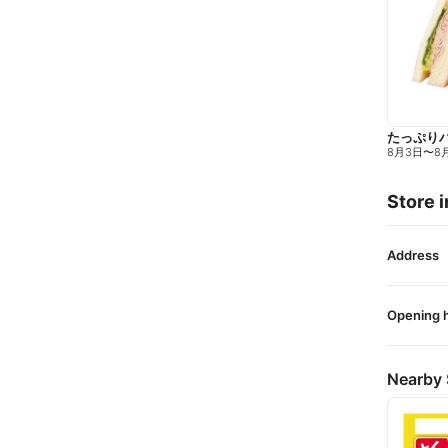
たっぷり
8月3日
〜
8
Store i
Address
Opening 
Nearby 