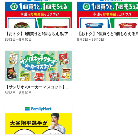
【おトク】1個買うと1個もらえる/アイス
8月3日
～
8月10日
8月3日
～
8月10日
【サンリオ×メーカーマスコット】オリジナルグッズ貰える!
8月3日
～
8月10日