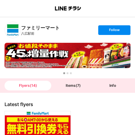
B
r
a
n
ファミリーマート
c
s
Follow
h
e
八広駅前
T
t
o
f
p
o
l
l
o
w
Flyers
(
14
)
Items
(
7
)
Info
Latest flyers