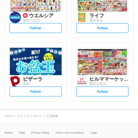
ウエルシア
ライフ
墨田八広店
東向島店
s
s
Follow
Follow
e
e
t
t
f
f
o
o
l
l
l
l
o
o
w
w
ピザーラ
ヒルママーケットプレイス
墨田
墨田京島店
s
s
Follow
Follow
e
e
t
t
f
f
o
o
l
l
l
l
o
o
Home
ファミリーマート
八広駅前
w
w
Notice
Help
Privacy Policy
Terms and Conditions
Login