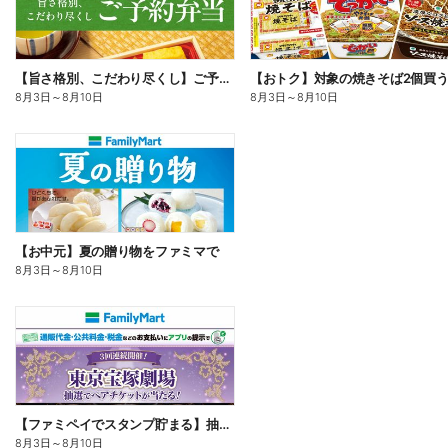
【旨さ格別、こだわり尽くし】ご予約弁当
8月3日
～
8月10日
8月3日
～
8月10日
【お中元】夏の贈り物をファミマで
8月3日
～
8月10日
【ファミペイでスタンプ貯まる】抽選でペアチケットが当たる!
8月3日
～
8月10日