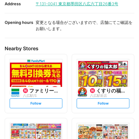
i
i
Address
〒131-0041
東京都墨田区八広六丁目26番3号
t
t
e
e
Opening hours
変更となる場合がございますので、店舗にてご確認を
お願いします。
Nearby Stores
ファミリーマート
くすりの福太郎
八広駅/S
八広駅前店
s
s
Follow
Follow
e
e
t
t
f
f
o
o
l
l
l
l
o
o
w
w