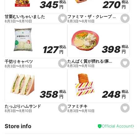
270
270
345
345
税込
税込
税込
税込
r
円
円
円
円
i
t
e
ファミマ・ザ・クレープ 生チョコ
甘栗むいちゃいました
s
s
8月3日
〜
8月10日
8月3日
〜
8月10日
e
e
t
t
f
f
a
a
v
v
o
o
398
398
127
127
税込
税込
税込
税込
r
r
円
円
円
円
i
i
t
t
e
e
たんぱく質が摂れる!豚しゃぶのパスタサラダ
千切りキャベツ
s
s
8月3日
〜
8月10日
8月3日
〜
8月10日
e
e
t
t
f
f
a
a
v
v
o
o
248
248
358
358
税込
税込
税込
税込
r
r
円
円
円
円
i
i
t
t
e
e
ファミチキ
たっぷりハムサンド
s
s
8月3日
〜
8月10日
8月3日
〜
8月10日
e
e
t
t
f
f
Store info
a
a
Official Account
v
v
o
o
r
r