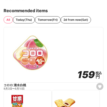
Recommended items
All
Today(Thu)
Tomorrow(Fri)
2d from now(Sat)
159
159
税込
税込
円
円
コロロ 清水白桃
s
8月3日
〜
8月10日
e
t
f
a
v
o