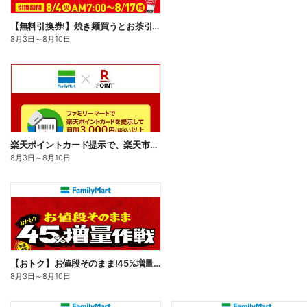
【無料引換券!】焼き麺買うとお茶引換券貰える!
8月3日
～
8月10日
楽天ポイントカード提示で、楽天市場でのお買い物がおトクに!
8月3日
～
8月10日
【おトク】お値段そのまま!45%増量作戦!
8月3日
～
8月10日