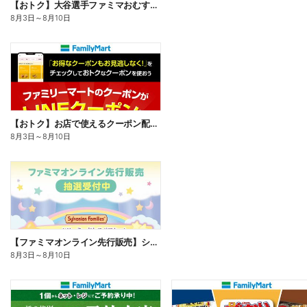
【おトク】大谷選手ファミマおむすび割
8月3日
～
8月10日
【おトク】お店で使えるクーポン配信中
8月3日
～
8月10日
【ファミマオンライン先行販売】シルバニアファミリー
8月3日
～
8月10日