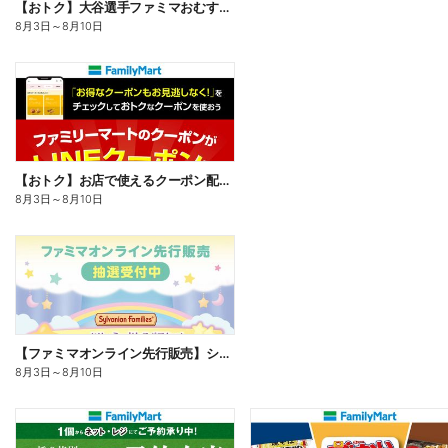
【おトク】大谷選手ファミマおむすび割
8月3日
～
8月10日
【おトク】お店で使えるクーポン配信中
8月3日
～
8月10日
【ファミマオンライン先行販売】シルバニアファミリー
8月3日
～
8月10日