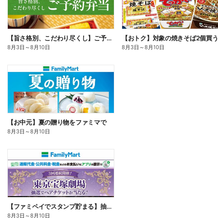
【旨さ格別、こだわり尽くし】ご予約弁当
8月3日
～
8月10日
8月3日
～
8月10日
【お中元】夏の贈り物をファミマで
8月3日
～
8月10日
【ファミペイでスタンプ貯まる】抽選でペアチケットが当たる!
8月3日
～
8月10日