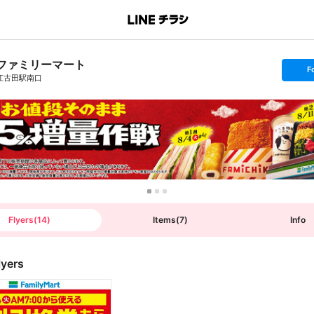
ファミリーマート
s
F
e
江古田駅南口
t
f
o
l
l
o
w
Flyers
(
14
)
Items
(
7
)
Info
lyers