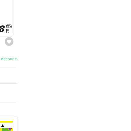
a
v
o
r
i
t
8
8
e
税込
税込
円
円
s
e
t
f
a
l Account
v
o
r
i
t
e