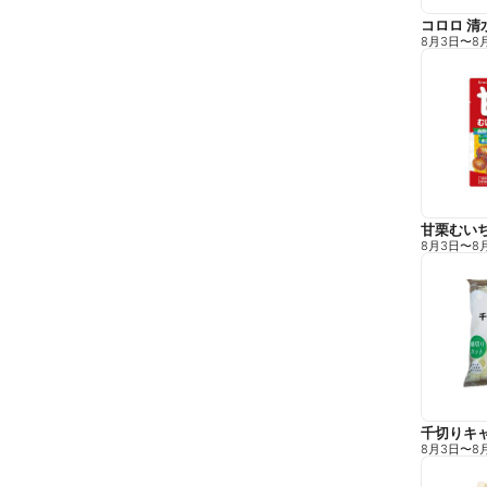
コロロ 清
8月3日
〜
8
甘栗むい
8月3日
〜
8
千切りキ
8月3日
〜
8