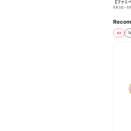
8月3日
～
8
Recom
All
T