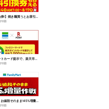
【無料引換券!】焼き麺買うとお茶引換券貰える!
月10日
楽天ポイントカード提示で、楽天市場でのお買い物がおトクに!
月10日
【おトク】お値段そのまま!45%増量作戦!
月10日