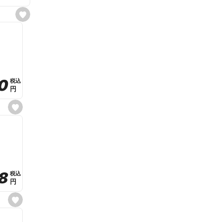
s
e
t
f
a
v
o
r
i
t
0
0
税込
税込
e
円
円
s
e
t
f
a
v
o
r
i
t
8
8
e
税込
税込
円
円
s
e
t
f