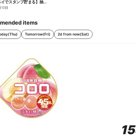
【ファミペイでスタンプ貯まる】抽選でペアチケットが当たる!
月10日
mended items
oday(Thu)
Tomorrow(Fri)
2d from now(Sat)
1
1