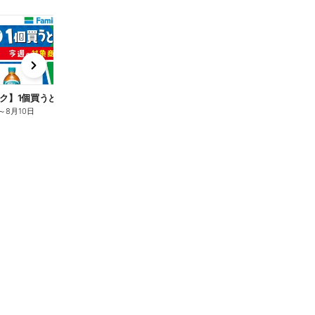
t
x
e
n
ク】1個買うと1個もらえる/麦茶
～
8月10日