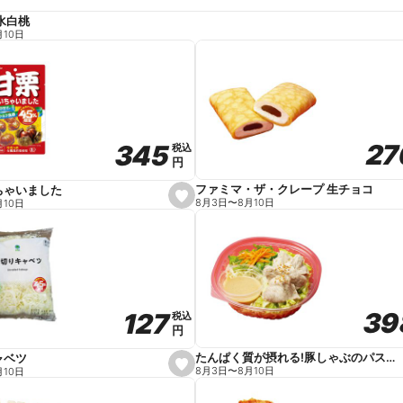
水白桃
月10日
27
27
345
345
税込
税込
円
円
ファミマ・ザ・クレープ 生チョコ
ちゃいました
s
8月3日
〜
8月10日
月10日
e
t
f
a
v
o
r
i
t
39
39
127
127
e
税込
税込
円
円
たんぱく質が摂れる!豚しゃぶのパスタサラダ
ャベツ
s
8月3日
〜
8月10日
月10日
e
t
f