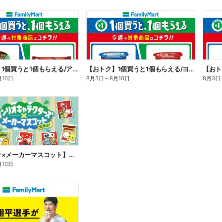
【おトク】1個買うと1個もらえる/アイス
【おトク】1個買うと1個もらえる/ヨーグルト
【おト
月10日
8月3日
～
8月10日
8月3日
【サンリオ×メーカーマスコット】オリジナルグッズ貰える!
月10日