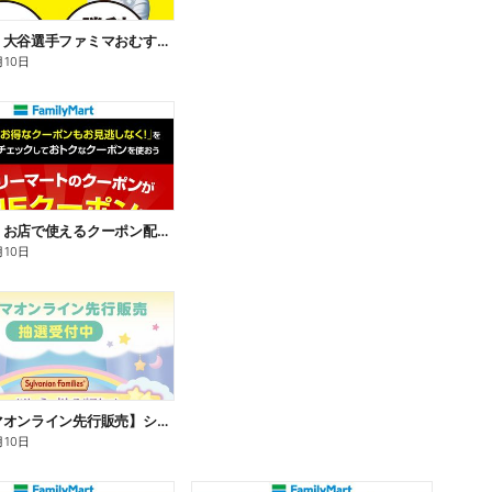
【おトク】大谷選手ファミマおむすび割
月10日
【おトク】お店で使えるクーポン配信中
月10日
【ファミマオンライン先行販売】シルバニアファミリー
月10日