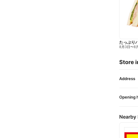
たっぷり
8月3日
〜
8
Store i
Address
Opening 
Nearby 