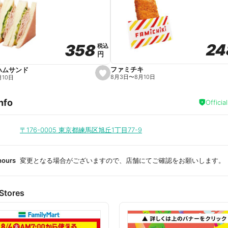
a
v
o
r
i
t
24
24
358
358
e
税込
税込
円
円
ファミチキ
ハムサンド
s
8月3日
〜
8月10日
月10日
e
t
f
nfo
a
Officia
v
o
r
i
〒176-0005
東京都練馬区旭丘1丁目77-9
t
e
hours
変更となる場合がございますので、店舗にてご確認をお願いします。
Stores