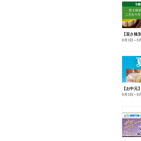
8月3日
～
8
【お中元
8月3日
～
8