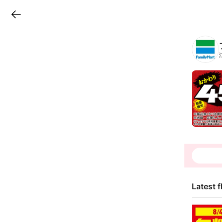
LINEチラシ
B
r
a
n
c
h
T
o
p
Latest f