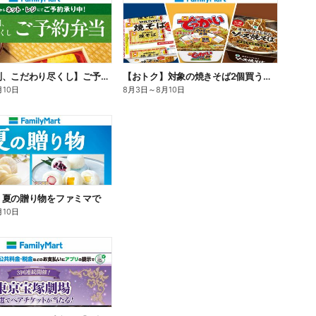
【旨さ格別、こだわり尽くし】ご予約弁当
【おトク】対象の焼きそば2個買うと100円引き!
月10日
8月3日
～
8月10日
】夏の贈り物をファミマで
月10日