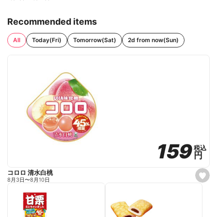
Recommended items
All
Today(Fri)
Tomorrow(Sat)
2d from now(Sun)
159
159
税込
税込
円
円
コロロ 清水白桃
s
8月3日
〜
8月10日
e
t
f
a
v
o