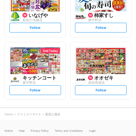
いなげや
柿家すし
新宿小滝橋店
東中野店
s
s
Follow
Follow
e
e
t
t
f
f
o
o
l
l
l
l
o
o
End Today
w
w
キッチンコート
オオゼキ
東中野店
高田馬場店
s
s
Follow
Follow
e
e
t
t
f
f
o
o
l
l
l
l
o
o
Home
ファミリーマート
新宿上落合
w
w
Notice
Help
Privacy Policy
Terms and Conditions
Login