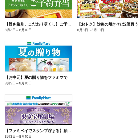
【旨さ格別、こだわり尽くし】ご予約弁当
8月3日
～
8月10日
8月3日
～
8月10日
【お中元】夏の贈り物をファミマで
8月3日
～
8月10日
【ファミペイでスタンプ貯まる】抽選でペアチケットが当たる!
8月3日
～
8月10日