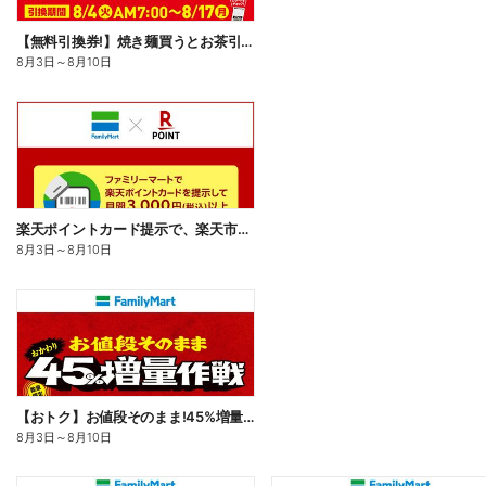
【無料引換券!】焼き麺買うとお茶引換券貰える!
8月3日
～
8月10日
楽天ポイントカード提示で、楽天市場でのお買い物がおトクに!
8月3日
～
8月10日
【おトク】お値段そのまま!45%増量作戦!
8月3日
～
8月10日