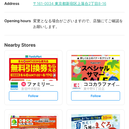
i
i
Address
〒161-0034
東京都新宿区上落合2丁目8-16
t
t
e
e
Opening hours
変更となる場合がございますので、店舗にてご確認を
お願いします。
Nearby Stores
ファミリーマート
ココカラファイン
新宿中井駅前
東中野5丁目店
s
s
Follow
Follow
e
e
t
t
f
f
o
o
l
l
l
l
o
o
w
w