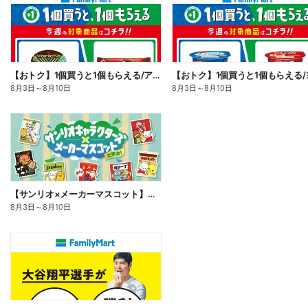
【おトク】1個買うと1個もらえる/アイス
8月3日
～
8月10日
8月3日
～
8月10日
【サンリオ×メーカーマスコット】オリジナルグッズ貰える!
8月3日
～
8月10日