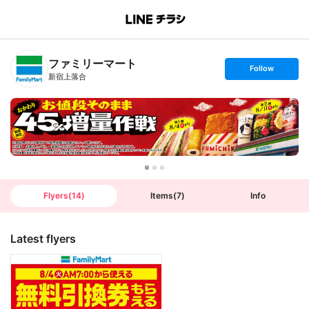
B
r
a
n
ファミリーマート
c
s
Follow
h
e
新宿上落合
T
t
o
f
p
o
l
l
o
w
Flyers
(
14
)
Items
(
7
)
Info
Latest flyers