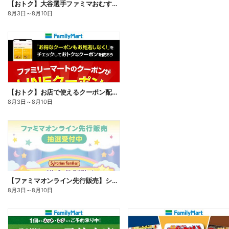
【おトク】大谷選手ファミマおむすび割
8月3日
～
8月10日
【おトク】お店で使えるクーポン配信中
8月3日
～
8月10日
【ファミマオンライン先行販売】シルバニアファミリー
8月3日
～
8月10日