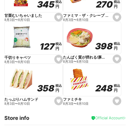
270
270
345
345
税込
税込
税込
税込
r
円
円
円
円
i
t
e
ファミマ・ザ・クレープ 生チョコ
甘栗むいちゃいました
s
s
8月3日
〜
8月10日
8月3日
〜
8月10日
e
e
t
t
f
f
a
a
v
v
o
o
398
398
127
127
税込
税込
税込
税込
r
r
円
円
円
円
i
i
t
t
e
e
たんぱく質が摂れる!豚しゃぶのパスタサラダ
千切りキャベツ
s
s
8月3日
〜
8月10日
8月3日
〜
8月10日
e
e
t
t
f
f
a
a
v
v
o
o
248
248
358
358
税込
税込
税込
税込
r
r
円
円
円
円
i
i
t
t
e
e
ファミチキ
たっぷりハムサンド
s
s
8月3日
〜
8月10日
8月3日
〜
8月10日
e
e
t
t
f
f
Store info
a
a
Official Account
v
v
o
o
r
r