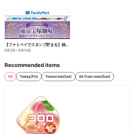
【ファミペイでスタンプ貯まる】抽選でペアチケットが当たる!
8月3日
～
8月10日
Recommended items
All
Today(Fri)
Tomorrow(Sat)
2d from now(Sun)