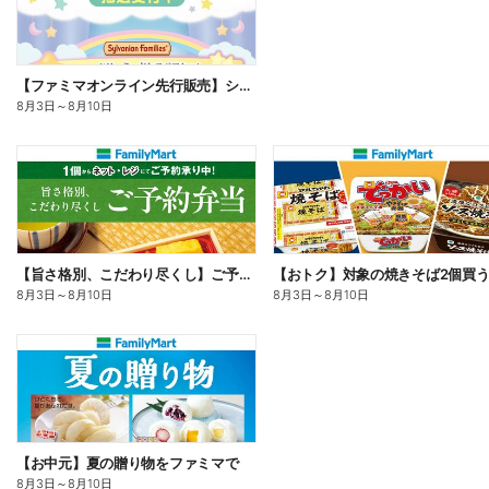
【ファミマオンライン先行販売】シルバニアファミリー
8月3日
～
8月10日
【旨さ格別、こだわり尽くし】ご予約弁当
8月3日
～
8月10日
8月3日
～
8月10日
【お中元】夏の贈り物をファミマで
8月3日
～
8月10日