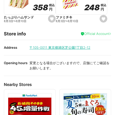
o
o
248
248
358
358
税込
税込
税込
税込
r
r
円
円
円
円
i
i
t
t
e
e
ファミチキ
たっぷりハムサンド
s
s
8月3日
〜
8月10日
8月3日
〜
8月10日
e
e
t
t
f
f
Store info
a
a
Official Account
v
v
o
o
r
r
i
i
Address
〒105-0011
東京都港区芝公園1丁目2-12
t
t
e
e
Opening hours
変更となる場合がございますので、店舗にてご確認を
お願いします。
Nearby Stores