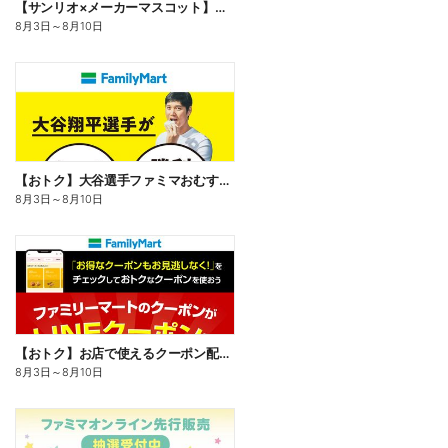
【サンリオ×メーカーマスコット】オリジナルグッズ貰える!
8月3日
～
8月10日
【おトク】大谷選手ファミマおむすび割
8月3日
～
8月10日
【おトク】お店で使えるクーポン配信中
8月3日
～
8月10日