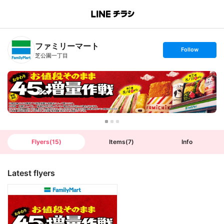
B
r
a
n
ファミリーマート
c
s
Follow
h
e
芝公園一丁目
T
t
o
f
p
o
l
l
o
w
Flyers
(
15
)
Items
(
7
)
Info
Latest flyers