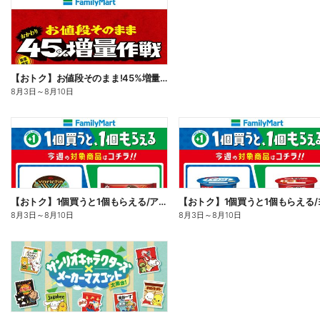
【おトク】お値段そのまま!45%増量作戦!
8月3日
～
8月10日
【おトク】1個買うと1個もらえる/アイス
8月3日
～
8月10日
8月3日
～
8月10日