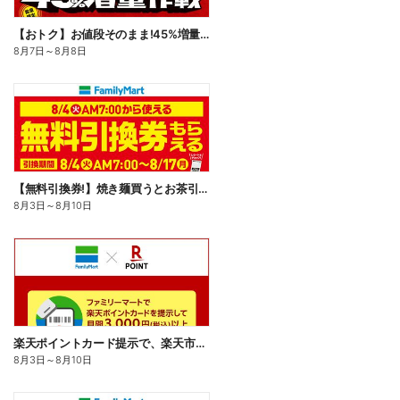
【おトク】お値段そのまま!45%増量作戦!
8月7日
～
8月8日
【無料引換券!】焼き麺買うとお茶引換券貰える!
8月3日
～
8月10日
楽天ポイントカード提示で、楽天市場でのお買い物がおトクに!
8月3日
～
8月10日