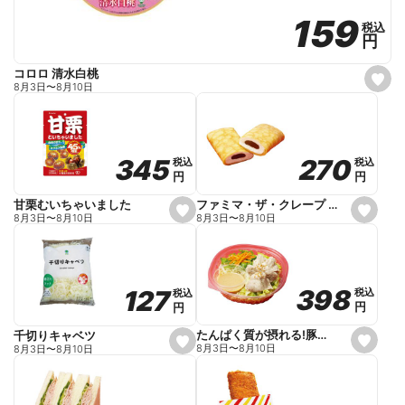
159
159
税込
税込
円
円
コロロ 清水白桃
s
8月3日
〜
8月10日
e
t
f
a
v
o
270
270
345
345
税込
税込
税込
税込
r
円
円
円
円
i
t
e
ファミマ・ザ・クレープ 生チョコ
甘栗むいちゃいました
s
s
8月3日
〜
8月10日
8月3日
〜
8月10日
e
e
t
t
f
f
a
a
v
v
o
o
398
398
127
127
税込
税込
税込
税込
r
r
円
円
円
円
i
i
t
t
e
e
たんぱく質が摂れる!豚しゃぶのパスタサラダ
千切りキャベツ
s
s
8月3日
〜
8月10日
8月3日
〜
8月10日
e
e
t
t
f
f
a
a
v
v