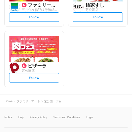
ファミリーマート
柿家すし
三井住友信託銀行御成門/S
芝公園店
s
s
Follow
Follow
e
e
t
t
f
f
o
o
l
l
l
l
o
o
w
w
ピザーラ
芝公園店
s
Follow
e
t
f
o
l
l
o
Home
ファミリーマート
芝公園一丁目
w
Notice
Help
Privacy Policy
Terms and Conditions
Login