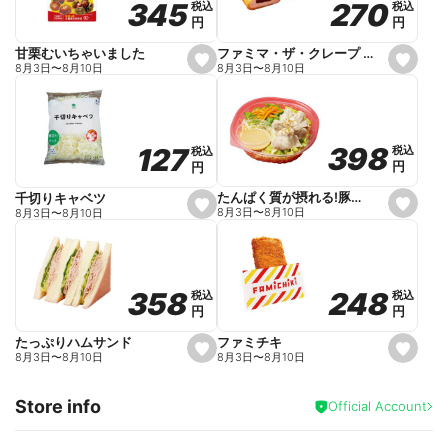
270
270
345
345
税込
税込
税込
税込
r
円
円
円
円
i
t
e
ファミマ・ザ・クレープ 生チョコ
甘栗むいちゃいました
s
s
8月3日
〜
8月10日
8月3日
〜
8月10日
e
e
t
t
f
f
a
a
v
v
o
o
398
398
127
127
税込
税込
税込
税込
r
r
円
円
円
円
i
i
t
t
e
e
たんぱく質が摂れる!豚しゃぶのパスタサラダ
千切りキャベツ
s
s
8月3日
〜
8月10日
8月3日
〜
8月10日
e
e
t
t
f
f
a
a
v
v
o
o
248
248
358
358
税込
税込
税込
税込
r
r
円
円
円
円
i
i
t
t
e
e
ファミチキ
たっぷりハムサンド
s
s
8月3日
〜
8月10日
8月3日
〜
8月10日
e
e
t
t
f
f
Store info
a
a
Official Account
v
v
o
o
r
r