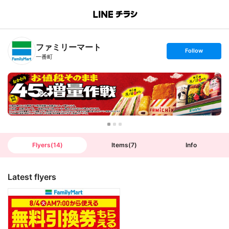
B
r
a
n
ファミリーマート
c
s
Follow
h
e
一番町
T
t
o
f
p
o
l
l
o
w
Flyers
(
14
)
Items
(
7
)
Info
Latest flyers