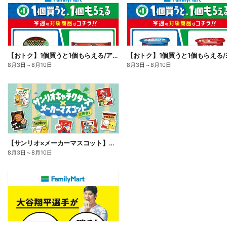
【おトク】1個買うと1個もらえる/アイス
8月3日
～
8月10日
8月3日
～
8月10日
【サンリオ×メーカーマスコット】オリジナルグッズ貰える!
8月3日
～
8月10日