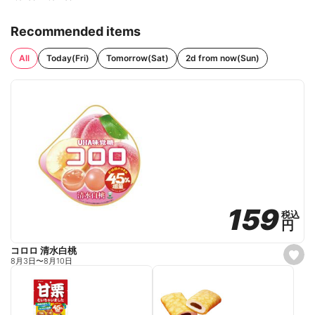
Recommended items
All
Today(Fri)
Tomorrow(Sat)
2d from now(Sun)
159
159
税込
税込
円
円
コロロ 清水白桃
s
8月3日
〜
8月10日
e
t
f
a
v
o