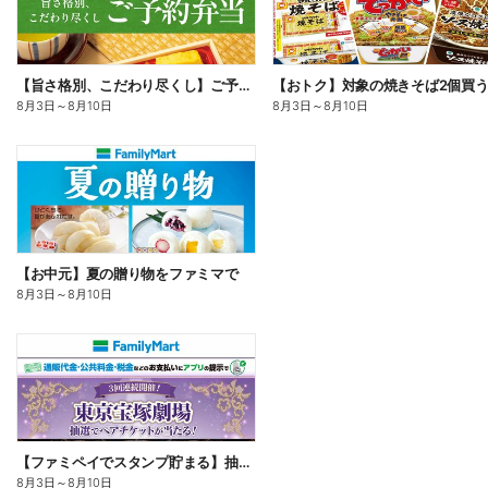
【旨さ格別、こだわり尽くし】ご予約弁当
8月3日
～
8月10日
8月3日
～
8月10日
【お中元】夏の贈り物をファミマで
8月3日
～
8月10日
【ファミペイでスタンプ貯まる】抽選でペアチケットが当たる!
8月3日
～
8月10日