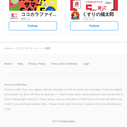
ココカラファイン
くすりの福太郎
麹町店
九段北店
s
s
Follow
Follow
e
e
t
t
f
f
o
o
l
l
l
l
o
o
Home
ファミリーマート
一番町
w
w
Notice
Help
Privacy Policy
Terms and Conditions
Login
Prices in LINE Flyer
Prices in LINE Flyer may appear with tax included or both included and excluded. Products eligible
for reduced tax (8%) will have an asterisk (＊) next to their price. Some products have prices that in
clude trailing digits below ¥1. These prices may be truncated in LINE Flyer but could still affect you
r total if you purchase multiple items. Please check with the store in question for more detailed pric
e info.
©
LY Corporation