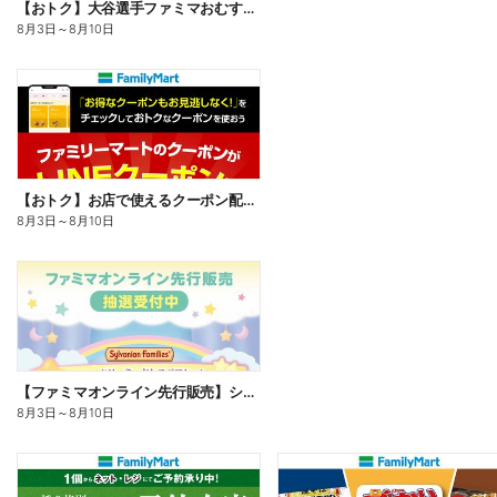
【おトク】大谷選手ファミマおむすび割
8月3日
～
8月10日
【おトク】お店で使えるクーポン配信中
8月3日
～
8月10日
【ファミマオンライン先行販売】シルバニアファミリー
8月3日
～
8月10日