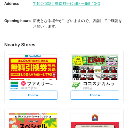
i
i
Address
〒102-0082
東京都千代田区一番町13-3
t
t
e
e
Opening hours
変更となる場合がございますので、店舗にてご確認を
お願いします。
Nearby Stores
ファミリーマート
ココスナカムラ
半蔵門駅前
麹町店
s
s
Follow
Follow
e
e
t
t
f
f
o
o
l
l
l
l
o
o
w
w