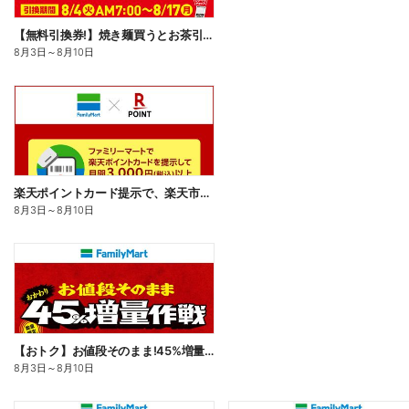
【無料引換券!】焼き麺買うとお茶引換券貰える!
8月3日
～
8月10日
楽天ポイントカード提示で、楽天市場でのお買い物がおトクに!
8月3日
～
8月10日
【おトク】お値段そのまま!45%増量作戦!
8月3日
～
8月10日