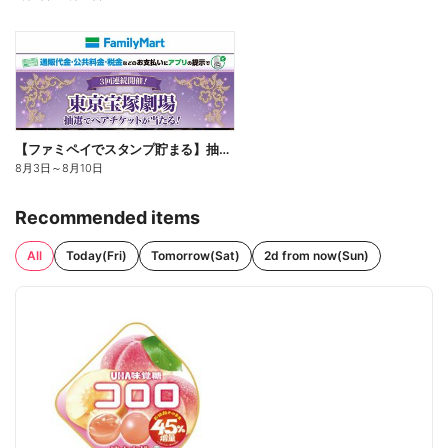
【ファミペイでスタンプ貯まる】抽選でペアチケットが当たる!
8月3日
～
8月10日
Recommended items
All
Today(Fri)
Tomorrow(Sat)
2d from now(Sun)