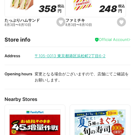
o
o
248
248
358
358
税込
税込
税込
税込
r
r
円
円
円
円
i
i
t
t
e
e
ファミチキ
たっぷりハムサンド
s
s
8月3日
〜
8月10日
8月3日
〜
8月10日
e
e
t
t
f
f
Store info
a
a
Official Account
v
v
o
o
r
r
i
i
Address
〒105-0013
東京都港区浜松町2丁目6-2
t
t
e
e
Opening hours
変更となる場合がございますので、店舗にてご確認を
お願いします。
Nearby Stores