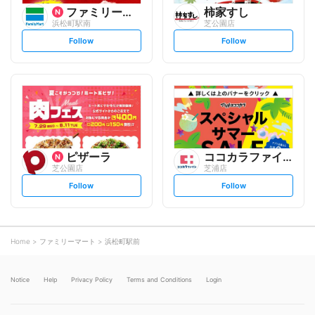
ファミリーマート
柿家すし
浜松町駅南
芝公園店
s
s
Follow
Follow
e
e
t
t
f
f
o
o
l
l
l
l
o
o
w
w
ピザーラ
ココカラファイン
芝公園店
芝浦店
s
s
Follow
Follow
e
e
t
t
f
f
o
o
l
l
l
l
o
o
Home
ファミリーマート
浜松町駅前
w
w
Notice
Help
Privacy Policy
Terms and Conditions
Login