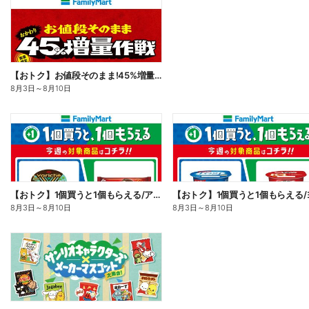
【おトク】お値段そのまま!45%増量作戦!
8月3日
～
8月10日
【おトク】1個買うと1個もらえる/アイス
8月3日
～
8月10日
8月3日
～
8月10日