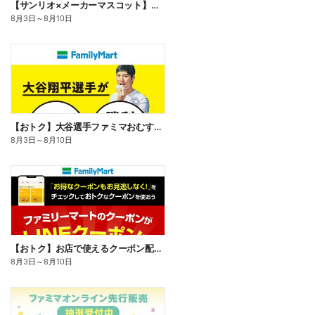
【サンリオ×メーカーマスコット】オリジナルグッズ貰える!
8月3日
～
8月10日
【おトク】大谷選手ファミマおむすび割
8月3日
～
8月10日
【おトク】お店で使えるクーポン配信中
8月3日
～
8月10日