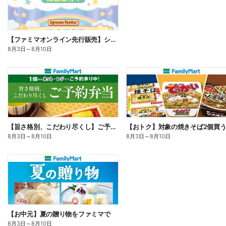
【ファミマオンライン先行販売】シルバニアファミリー
8月3日
～
8月10日
【旨さ格別、こだわり尽くし】ご予約弁当
8月3日
～
8月10日
8月3日
～
8月10日
【お中元】夏の贈り物をファミマで
8月3日
～
8月10日