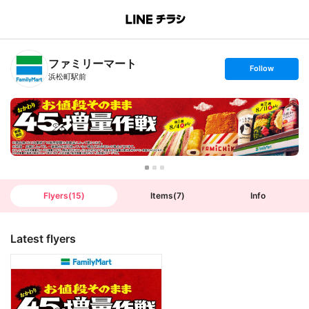
B
r
a
n
ファミリーマート
c
s
Follow
h
e
浜松町駅前
T
t
o
f
p
o
l
l
o
w
Flyers
(
15
)
Items
(
7
)
Info
Latest flyers