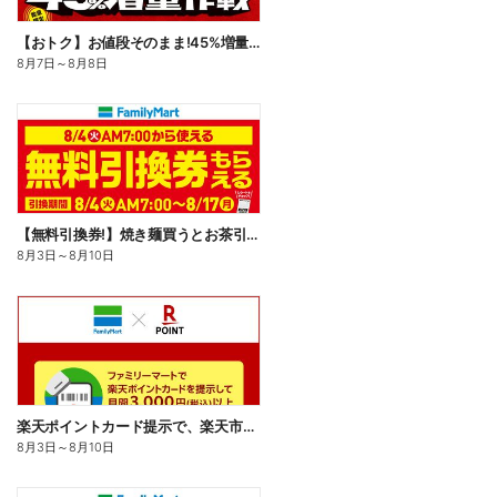
【おトク】お値段そのまま!45%増量作戦!
8月7日
～
8月8日
【無料引換券!】焼き麺買うとお茶引換券貰える!
8月3日
～
8月10日
楽天ポイントカード提示で、楽天市場でのお買い物がおトクに!
8月3日
～
8月10日