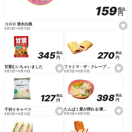
159
159
税込
税込
円
円
コロロ 清水白桃
s
8月3日
〜
8月10日
e
t
f
a
v
o
270
270
345
345
税込
税込
税込
税込
r
円
円
円
円
i
t
e
ファミマ・ザ・クレープ 生チョコ
甘栗むいちゃいました
s
s
8月3日
〜
8月10日
8月3日
〜
8月10日
e
e
t
t
f
f
a
a
v
v
o
o
398
398
127
127
税込
税込
税込
税込
r
r
円
円
円
円
i
i
t
t
e
e
たんぱく質が摂れる!豚しゃぶのパスタサラダ
千切りキャベツ
s
s
8月3日
〜
8月10日
8月3日
〜
8月10日
e
e
t
t
f
f
a
a
v
v