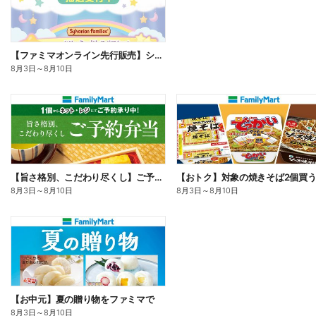
【ファミマオンライン先行販売】シルバニアファミリー
8月3日
～
8月10日
【旨さ格別、こだわり尽くし】ご予約弁当
8月3日
～
8月10日
8月3日
～
8月10日
【お中元】夏の贈り物をファミマで
8月3日
～
8月10日