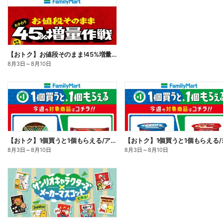
【おトク】お値段そのまま!45%増量作戦!
8月3日
～
8月10日
【おトク】1個買うと1個もらえる/アイス
8月3日
～
8月10日
8月3日
～
8月10日