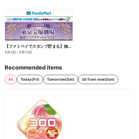
【ファミペイでスタンプ貯まる】抽選でペアチケットが当たる!
8月3日
～
8月10日
Recommended items
All
Today(Fri)
Tomorrow(Sat)
2d from now(Sun)