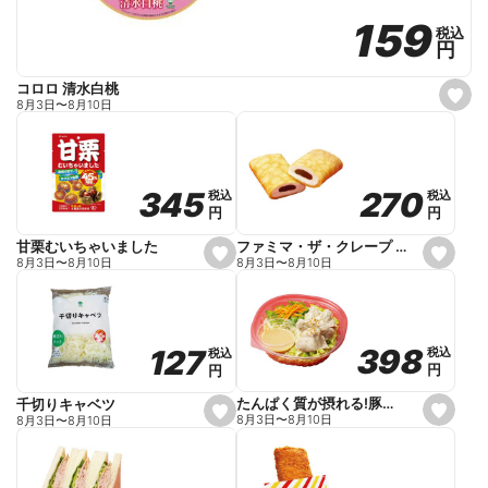
159
159
税込
税込
円
円
コロロ 清水白桃
s
8月3日
〜
8月10日
e
t
f
a
v
o
270
270
345
345
税込
税込
税込
税込
r
円
円
円
円
i
t
e
ファミマ・ザ・クレープ 生チョコ
甘栗むいちゃいました
s
s
8月3日
〜
8月10日
8月3日
〜
8月10日
e
e
t
t
f
f
a
a
v
v
o
o
398
398
127
127
税込
税込
税込
税込
r
r
円
円
円
円
i
i
t
t
e
e
たんぱく質が摂れる!豚しゃぶのパスタサラダ
千切りキャベツ
s
s
8月3日
〜
8月10日
8月3日
〜
8月10日
e
e
t
t
f
f
a
a
v
v