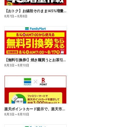
【おトク】お値段そのまま!45%増量作戦!
8月7日
～
8月8日
【無料引換券!】焼き麺買うとお茶引換券貰える!
8月3日
～
8月10日
楽天ポイントカード提示で、楽天市場でのお買い物がおトクに!
8月3日
～
8月10日