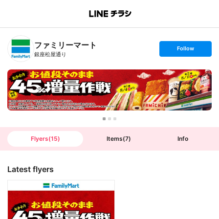
B
r
a
n
ファミリーマート
c
s
Follow
h
e
銀座松屋通り
T
t
o
f
p
o
l
l
o
w
Flyers
(
15
)
Items
(
7
)
Info
Latest flyers