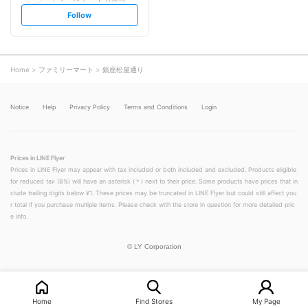
s
Follow
e
t
f
o
l
l
o
Home
ファミリーマート
銀座松屋通り
w
Notice
Help
Privacy Policy
Terms and Conditions
Login
Prices in LINE Flyer
Prices in LINE Flyer may appear with tax included or both included and excluded. Products eligible
for reduced tax (8%) will have an asterisk (＊) next to their price. Some products have prices that in
clude trailing digits below ¥1. These prices may be truncated in LINE Flyer but could still affect you
r total if you purchase multiple items. Please check with the store in question for more detailed pric
e info.
©
LY Corporation
Home
Find Stores
My Page