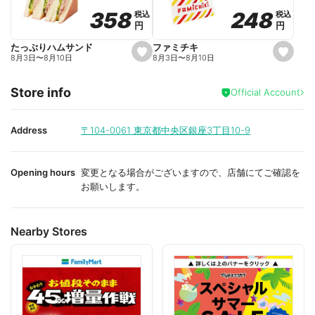
o
o
248
248
358
358
税込
税込
税込
税込
r
r
円
円
円
円
i
i
t
t
e
e
ファミチキ
たっぷりハムサンド
s
s
8月3日
〜
8月10日
8月3日
〜
8月10日
e
e
t
t
f
f
Store info
a
a
Official Account
v
v
o
o
r
r
i
i
Address
〒104-0061
東京都中央区銀座3丁目10-9
t
t
e
e
Opening hours
変更となる場合がございますので、店舗にてご確認を
お願いします。
Nearby Stores