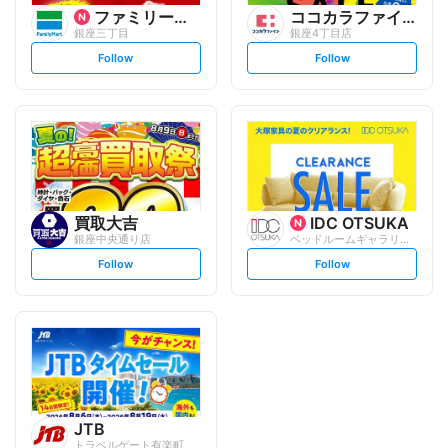
ファミリーマート
ココカラファイン
銀座三丁目
銀座4丁目店
s
s
Follow
Follow
e
e
t
t
f
f
o
o
l
l
l
l
o
o
w
w
買取大吉
IDC OTSUKA
銀座中央通り店
ベッドルームギャラリー銀座
s
s
Follow
Follow
e
e
t
t
f
f
o
o
l
l
l
l
o
o
w
w
JTB
トラベルゲート有楽町