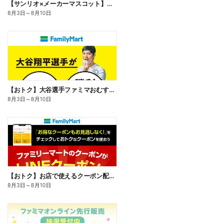
【サンリオ×メーカーマスコット】オリジナルグッズ貰える!
8月3日
～
8月10日
【おトク】大谷選手ファミマおむすび割
8月3日
～
8月10日
【おトク】お店で使えるクーポン配信中
8月3日
～
8月10日