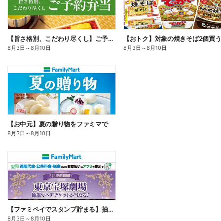
【旨さ格別、こだわり尽くし】ご予約弁当
8月3日
～
8月10日
8月3日
～
8月10日
【お中元】夏の贈り物をファミマで
8月3日
～
8月10日
【ファミペイでスタンプ貯まる】抽選でペアチケットが当たる!
8月3日
～
8月10日