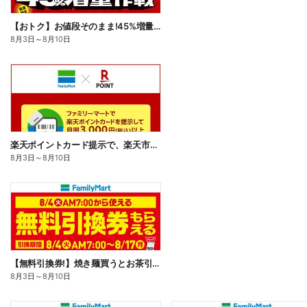
【おトク】お値段そのまま!45%増量作戦!
8月3日
～
8月10日
楽天ポイントカード提示で、楽天市場でのお買い物がおトクに!
8月3日
～
8月10日
【無料引換券!】焼き麺買うとお茶引換券貰える!
8月3日
～
8月10日