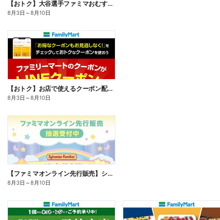
【おトク】大谷選手ファミマおむすび割
8月3日
～
8月10日
【おトク】お店で使えるクーポン配信中
8月3日
～
8月10日
【ファミマオンライン先行販売】シルバニアファミリー
8月3日
～
8月10日