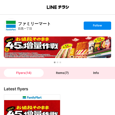
B
r
a
n
ファミリーマート
c
s
Follow
h
e
目黒一丁目
T
t
o
f
p
o
l
l
o
w
Flyers
(
14
)
Items
(
7
)
Info
Latest flyers