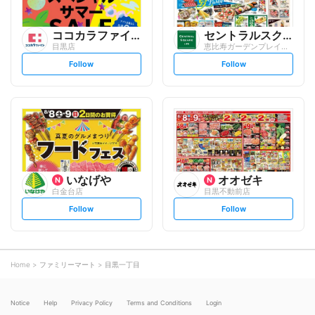
ココカラファイン
セントラルスクエア
目黒店
恵比寿ガーデンプレイス店
s
s
Follow
Follow
e
e
t
t
f
f
o
o
l
l
l
l
o
o
w
w
いなげや
オオゼキ
白金台店
目黒不動前店
s
s
Follow
Follow
e
e
t
t
f
f
o
o
l
l
l
l
o
o
Home
ファミリーマート
目黒一丁目
w
w
Notice
Help
Privacy Policy
Terms and Conditions
Login