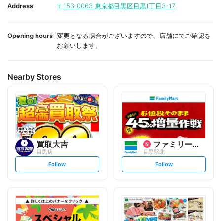
i
i
Address
〒153-0063
東京都目黒区目黒1丁目3-17
t
t
e
e
Opening hours
変更となる場合がございますので、店舗にてご確認を
お願いします。
Nearby Stores
買取大吉
ファミリーマート
目黒店
目黒駅北
s
s
Follow
Follow
e
e
t
t
f
f
o
o
l
l
l
l
o
o
w
w