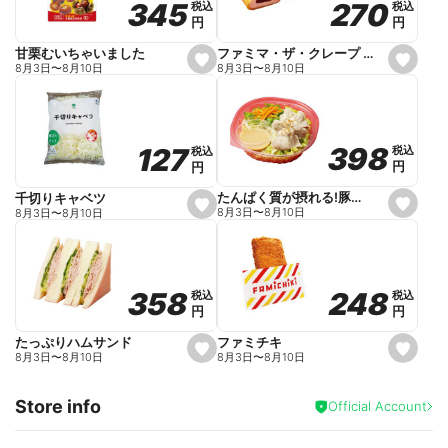
270
270
345
345
税込
税込
税込
税込
r
円
円
円
円
i
t
e
ファミマ・ザ・クレープ 生チョコ
甘栗むいちゃいました
s
s
8月3日
〜
8月10日
8月3日
〜
8月10日
e
e
t
t
f
f
a
a
v
v
o
o
398
398
127
127
税込
税込
税込
税込
r
r
円
円
円
円
i
i
t
t
e
e
たんぱく質が摂れる!豚しゃぶのパスタサラダ
千切りキャベツ
s
s
8月3日
〜
8月10日
8月3日
〜
8月10日
e
e
t
t
f
f
a
a
v
v
o
o
248
248
358
358
税込
税込
税込
税込
r
r
円
円
円
円
i
i
t
t
e
e
ファミチキ
たっぷりハムサンド
s
s
8月3日
〜
8月10日
8月3日
〜
8月10日
e
e
t
t
f
f
Store info
a
a
Official Account
v
v
o
o
r
r