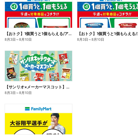
【おトク】1個買うと1個もらえる/アイス
8月3日
～
8月10日
8月3日
～
8月10日
【サンリオ×メーカーマスコット】オリジナルグッズ貰える!
8月3日
～
8月10日