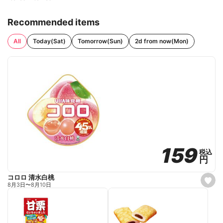
Recommended items
All
Today(Sat)
Tomorrow(Sun)
2d from now(Mon)
159
159
税込
税込
円
円
コロロ 清水白桃
s
8月3日
〜
8月10日
e
t
f
a
v
o