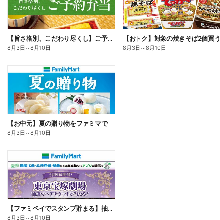
【旨さ格別、こだわり尽くし】ご予約弁当
8月3日
～
8月10日
8月3日
～
8月10日
【お中元】夏の贈り物をファミマで
8月3日
～
8月10日
【ファミペイでスタンプ貯まる】抽選でペアチケットが当たる!
8月3日
～
8月10日