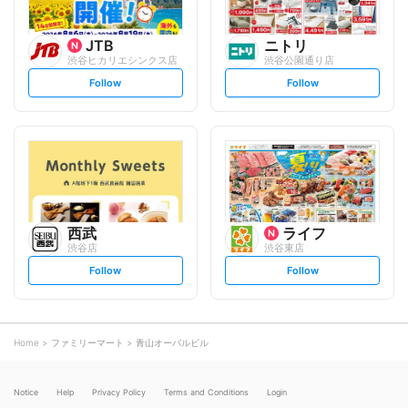
JTB
ニトリ
渋谷ヒカリエシンクス店
渋谷公園通り店
s
s
Follow
Follow
e
e
t
t
f
f
o
o
l
l
l
l
o
o
w
w
西武
ライフ
渋谷店
渋谷東店
s
s
Follow
Follow
e
e
t
t
f
f
o
o
l
l
l
l
o
o
Home
ファミリーマート
青山オーバルビル
w
w
Notice
Help
Privacy Policy
Terms and Conditions
Login