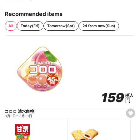
Recommended items
All
Today(Fri)
Tomorrow(Sat)
2d from now(Sun)
159
159
税込
税込
円
円
コロロ 清水白桃
s
8月3日
〜
8月10日
e
t
f
a
v
o