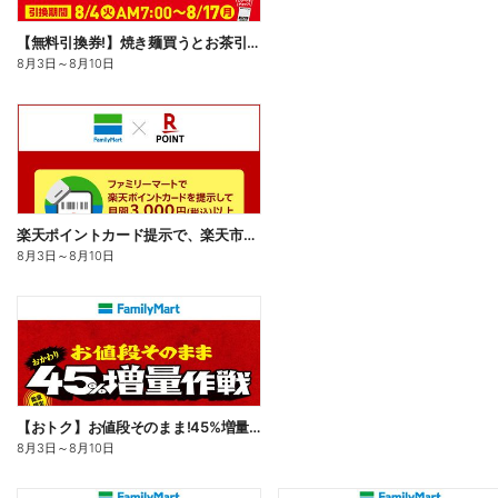
【無料引換券!】焼き麺買うとお茶引換券貰える!
8月3日
～
8月10日
楽天ポイントカード提示で、楽天市場でのお買い物がおトクに!
8月3日
～
8月10日
【おトク】お値段そのまま!45%増量作戦!
8月3日
～
8月10日