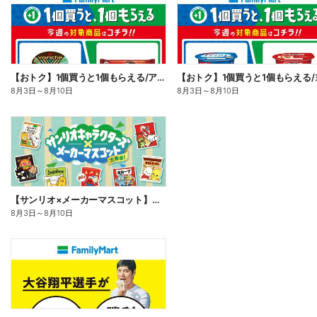
【おトク】1個買うと1個もらえる/アイス
8月3日
～
8月10日
8月3日
～
8月10日
【サンリオ×メーカーマスコット】オリジナルグッズ貰える!
8月3日
～
8月10日