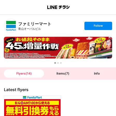
B
r
a
n
ファミリーマート
c
s
Follow
h
e
青山オーバルビル
T
t
o
f
p
o
l
l
o
w
Flyers
(
14
)
Items
(
7
)
Info
Latest flyers