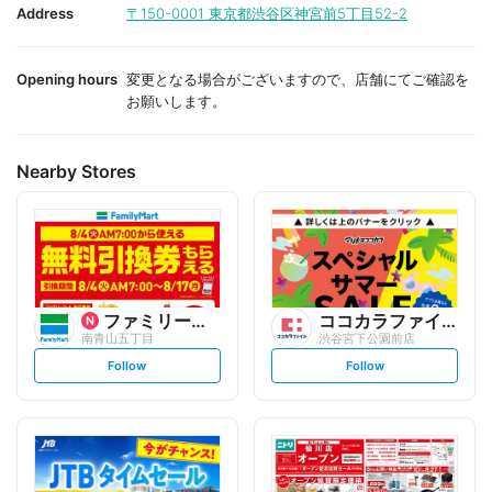
i
i
Address
〒150-0001
東京都渋谷区神宮前5丁目52-2
t
t
e
e
Opening hours
変更となる場合がございますので、店舗にてご確認を
お願いします。
Nearby Stores
ファミリーマート
ココカラファイン
南青山五丁目
渋谷宮下公園前店
s
s
Follow
Follow
e
e
t
t
f
f
o
o
l
l
l
l
o
o
w
w