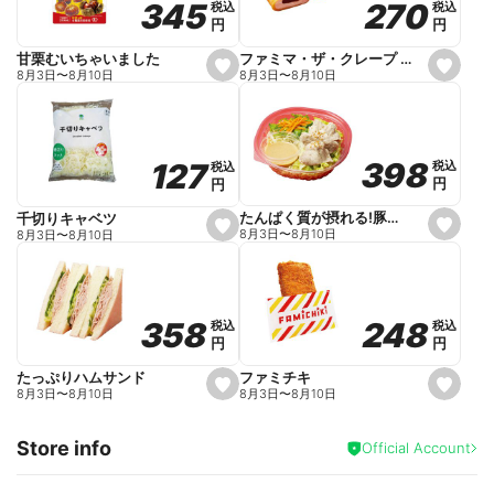
270
270
345
345
税込
税込
税込
税込
r
円
円
円
円
i
t
e
ファミマ・ザ・クレープ 生チョコ
甘栗むいちゃいました
s
s
8月3日
〜
8月10日
8月3日
〜
8月10日
e
e
t
t
f
f
a
a
v
v
o
o
398
398
127
127
税込
税込
税込
税込
r
r
円
円
円
円
i
i
t
t
e
e
たんぱく質が摂れる!豚しゃぶのパスタサラダ
千切りキャベツ
s
s
8月3日
〜
8月10日
8月3日
〜
8月10日
e
e
t
t
f
f
a
a
v
v
o
o
248
248
358
358
税込
税込
税込
税込
r
r
円
円
円
円
i
i
t
t
e
e
ファミチキ
たっぷりハムサンド
s
s
8月3日
〜
8月10日
8月3日
〜
8月10日
e
e
t
t
f
f
Store info
a
a
Official Account
v
v
o
o
r
r