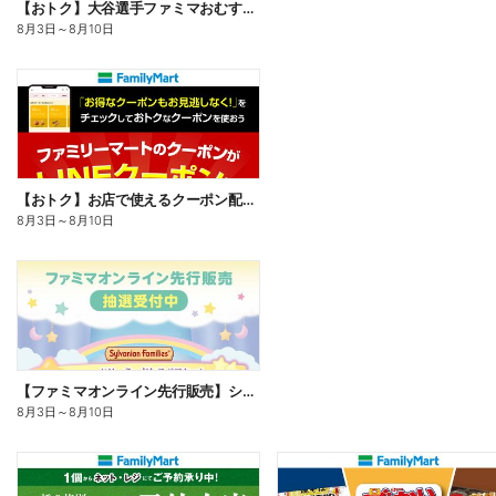
【おトク】大谷選手ファミマおむすび割
8月3日
～
8月10日
【おトク】お店で使えるクーポン配信中
8月3日
～
8月10日
【ファミマオンライン先行販売】シルバニアファミリー
8月3日
～
8月10日