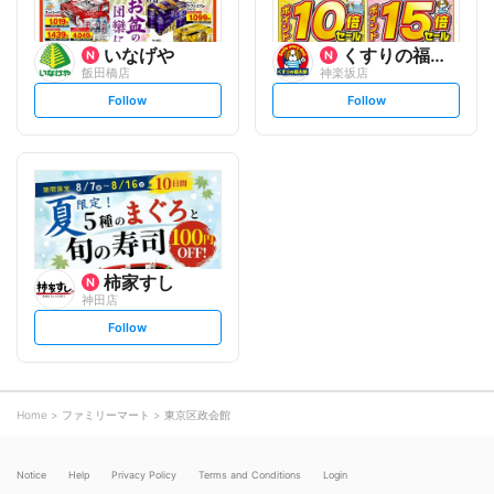
いなげや
くすりの福太郎
飯田橋店
神楽坂店
s
s
Follow
Follow
e
e
t
t
f
f
o
o
l
l
l
l
o
o
w
w
柿家すし
神田店
s
Follow
e
t
f
o
l
l
o
Home
ファミリーマート
東京区政会館
w
Notice
Help
Privacy Policy
Terms and Conditions
Login