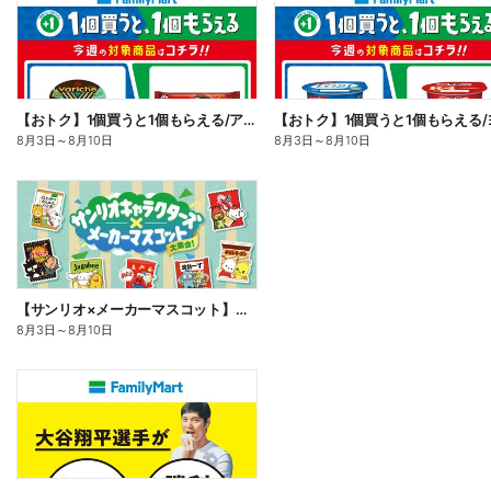
【おトク】1個買うと1個もらえる/アイス
8月3日
～
8月10日
8月3日
～
8月10日
【サンリオ×メーカーマスコット】オリジナルグッズ貰える!
8月3日
～
8月10日