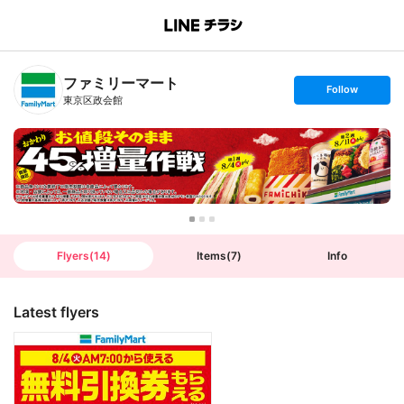
B
r
a
n
ファミリーマート
c
s
Follow
h
e
東京区政会館
T
t
o
f
p
o
l
l
o
w
Flyers
(
14
)
Items
(
7
)
Info
Latest flyers