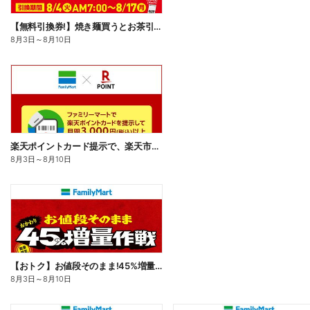
【無料引換券!】焼き麺買うとお茶引換券貰える!
8月3日
～
8月10日
楽天ポイントカード提示で、楽天市場でのお買い物がおトクに!
8月3日
～
8月10日
【おトク】お値段そのまま!45%増量作戦!
8月3日
～
8月10日