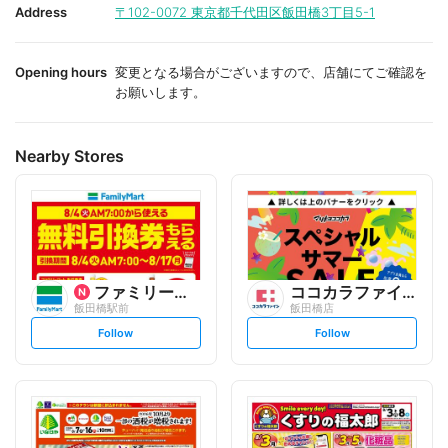
i
i
Address
〒102-0072
東京都千代田区飯田橋3丁目5-1
t
t
e
e
Opening hours
変更となる場合がございますので、店舗にてご確認を
お願いします。
Nearby Stores
ファミリーマート
ココカラファイン
飯田橋駅前
飯田橋店
s
s
Follow
Follow
e
e
t
t
f
f
o
o
l
l
l
l
o
o
w
w