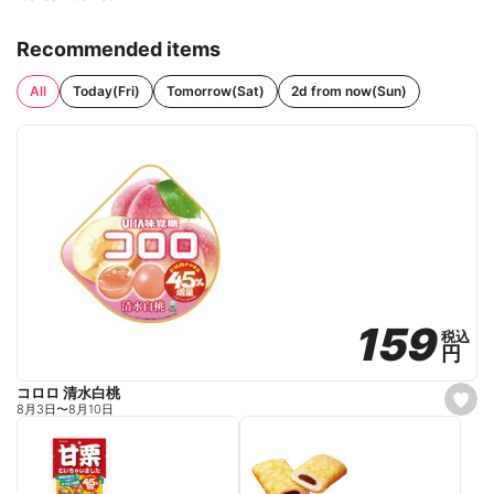
Recommended items
All
Today(Fri)
Tomorrow(Sat)
2d from now(Sun)
159
159
税込
税込
円
円
コロロ 清水白桃
s
8月3日
〜
8月10日
e
t
f
a
v
o