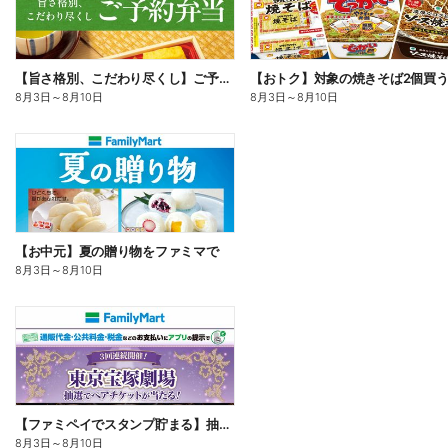
【旨さ格別、こだわり尽くし】ご予約弁当
8月3日
～
8月10日
8月3日
～
8月10日
【お中元】夏の贈り物をファミマで
8月3日
～
8月10日
【ファミペイでスタンプ貯まる】抽選でペアチケットが当たる!
8月3日
～
8月10日