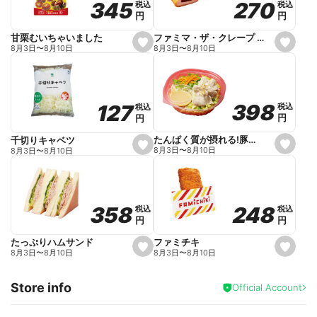
270
270
345
345
税込
税込
税込
税込
r
円
円
円
円
i
t
e
ファミマ・ザ・クレープ 生チョコ
甘栗むいちゃいました
s
s
8月3日
〜
8月10日
8月3日
〜
8月10日
e
e
t
t
f
f
a
a
v
v
o
o
398
398
127
127
税込
税込
税込
税込
r
r
円
円
円
円
i
i
t
t
e
e
たんぱく質が摂れる!豚しゃぶのパスタサラダ
千切りキャベツ
s
s
8月3日
〜
8月10日
8月3日
〜
8月10日
e
e
t
t
f
f
a
a
v
v
o
o
248
248
358
358
税込
税込
税込
税込
r
r
円
円
円
円
i
i
t
t
e
e
ファミチキ
たっぷりハムサンド
s
s
8月3日
〜
8月10日
8月3日
〜
8月10日
e
e
t
t
f
f
Store info
a
a
Official Account
v
v
o
o
r
r