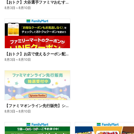
【おトク】大谷選手ファミマおむすび割
8月3日
～
8月10日
【おトク】お店で使えるクーポン配信中
8月3日
～
8月10日
【ファミマオンライン先行販売】シルバニアファミリー
8月3日
～
8月10日