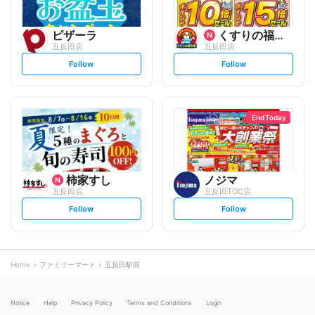
ピザーラ
くすりの福太郎
五反田店
五反田店
s
s
Follow
Follow
e
e
t
t
f
f
o
o
l
l
l
l
o
o
End Today
w
w
柿家すし
ノジマ
五反田店
五反田TOC店
s
s
Follow
Follow
e
e
t
t
f
f
o
o
l
l
l
l
o
o
Home
ファミリーマート
五反田駅前
w
w
Notice
Help
Privacy Policy
Terms and Conditions
Login