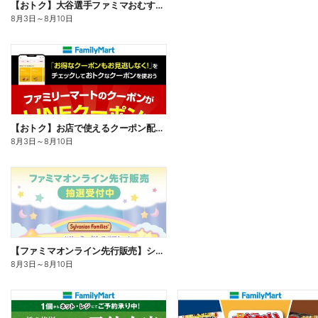
【おトク】大谷選手ファミマおむすび割
8月3日
～
8月10日
【おトク】お店で使えるクーポン配信中
8月3日
～
8月10日
【ファミマオンライン先行販売】シルバニアファミリー
8月3日
～
8月10日