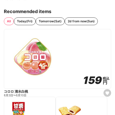
Recommended items
All
Today(Fri)
Tomorrow(Sat)
2d from now(Sun)
159
159
税込
税込
円
円
コロロ 清水白桃
s
8月3日
〜
8月10日
e
t
f
a
v
o