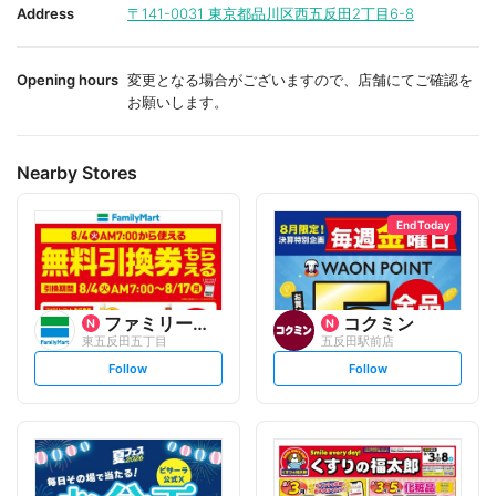
i
i
Address
〒141-0031
東京都品川区西五反田2丁目6-8
t
t
e
e
Opening hours
変更となる場合がございますので、店舗にてご確認を
お願いします。
Nearby Stores
End Today
ファミリーマート
コクミン
東五反田五丁目
五反田駅前店
s
s
Follow
Follow
e
e
t
t
f
f
o
o
l
l
l
l
o
o
w
w