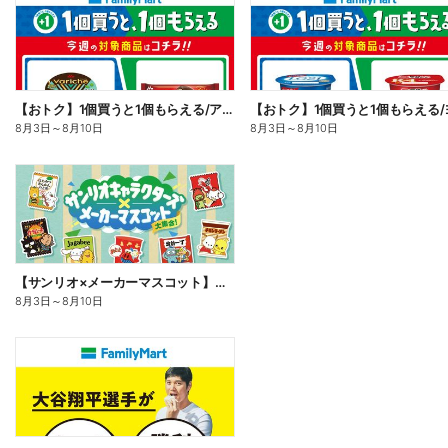
【おトク】1個買うと1個もらえる/アイス
8月3日
～
8月10日
8月3日
～
8月10日
【サンリオ×メーカーマスコット】オリジナルグッズ貰える!
8月3日
～
8月10日