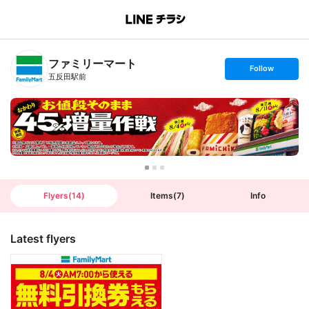
B
r
a
n
ファミリーマート
c
s
Follow
h
e
五反田駅前
T
t
o
f
p
o
l
l
o
w
Flyers
(
14
)
Items
(
7
)
Info
Latest flyers