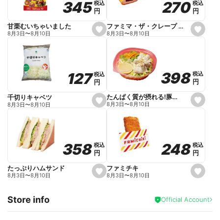
270
270
345
345
税込
税込
税込
税込
r
円
円
円
円
i
t
e
ファミマ・ザ・クレープ 生チョコ
甘栗むいちゃいました
s
s
8月3日
〜
8月10日
8月3日
〜
8月10日
e
e
t
t
f
f
a
a
v
v
o
o
398
398
127
127
税込
税込
税込
税込
r
r
円
円
円
円
i
i
t
t
e
e
たんぱく質が摂れる!豚しゃぶのパスタサラダ
千切りキャベツ
s
s
8月3日
〜
8月10日
8月3日
〜
8月10日
e
e
t
t
f
f
a
a
v
v
o
o
248
248
358
358
税込
税込
税込
税込
r
r
円
円
円
円
i
i
t
t
e
e
ファミチキ
たっぷりハムサンド
s
s
8月3日
〜
8月10日
8月3日
〜
8月10日
e
e
t
t
f
f
Store info
a
a
Official Account
v
v
o
o
r
r