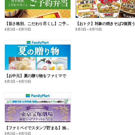
【旨さ格別、こだわり尽くし】ご予約弁当
8月3日
～
8月10日
8月3日
～
8月10日
【お中元】夏の贈り物をファミマで
8月3日
～
8月10日
【ファミペイでスタンプ貯まる】抽選でペアチケットが当たる!
8月3日
～
8月10日