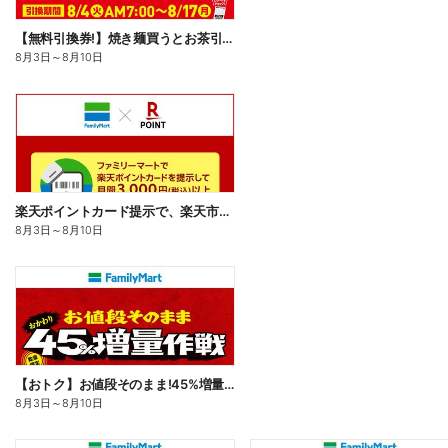
【無料引換券!】焼き麺買うとお茶引換券貰える!
8月3日
～
8月10日
楽天ポイントカード提示で、楽天市場でのお買い物がおトクに!
8月3日
～
8月10日
【おトク】お値段そのまま!45%増量作戦!
8月3日
～
8月10日