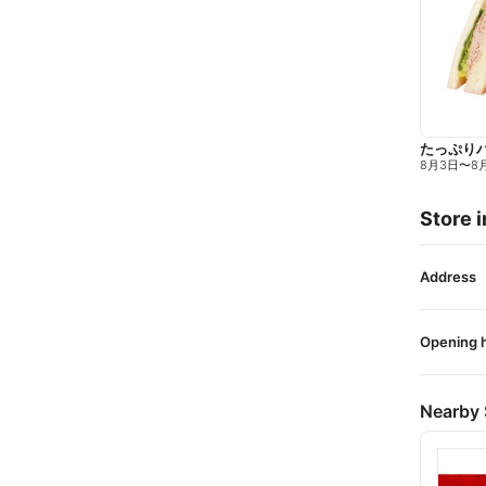
たっぷり
8月3日
〜
8
Store i
Address
Opening 
Nearby 