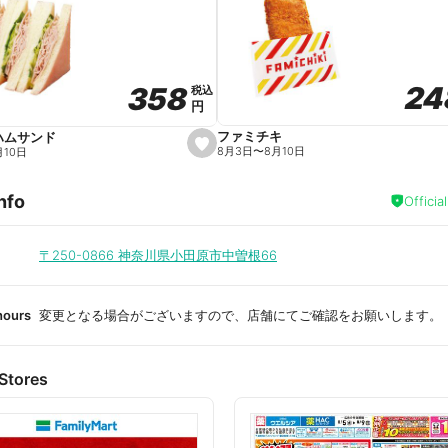
a
v
o
r
i
t
24
24
358
358
e
税込
税込
円
円
ファミチキ
ハムサンド
s
8月3日
〜
8月10日
月10日
e
t
f
nfo
a
Officia
v
o
r
i
〒250-0866
神奈川県小田原市中曽根66
t
e
hours
変更となる場合がございますので、店舗にてご確認をお願いします。
Stores