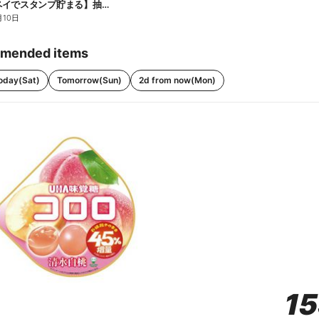
【ファミペイでスタンプ貯まる】抽選でペアチケットが当たる!
月10日
mended items
oday(Sat)
Tomorrow(Sun)
2d from now(Mon)
1
1