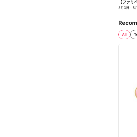
8月3日
～
8
Recom
All
T