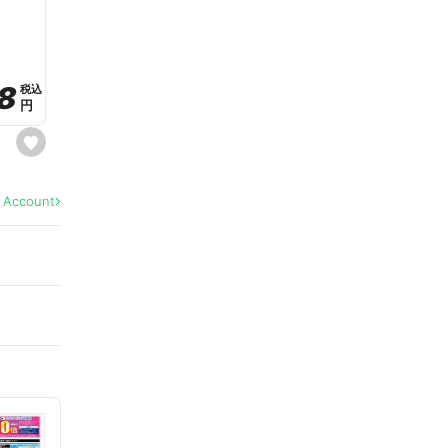
a
v
o
r
i
t
8
8
e
税込
税込
円
円
s
e
t
f
a
l Account
v
o
r
i
t
e