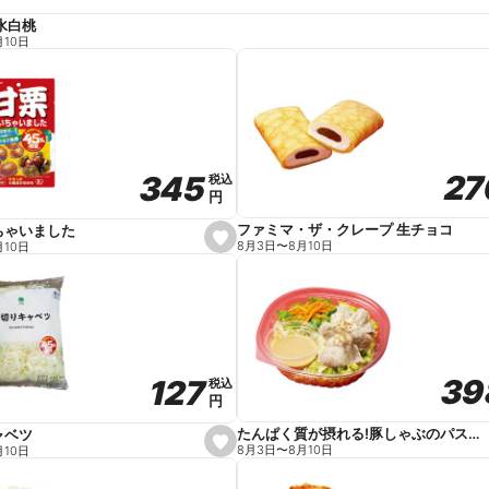
水白桃
月10日
27
27
345
345
税込
税込
円
円
ファミマ・ザ・クレープ 生チョコ
ちゃいました
s
8月3日
〜
8月10日
月10日
e
t
f
a
v
o
r
i
t
39
39
127
127
e
税込
税込
円
円
たんぱく質が摂れる!豚しゃぶのパスタサラダ
ャベツ
s
8月3日
〜
8月10日
月10日
e
t
f