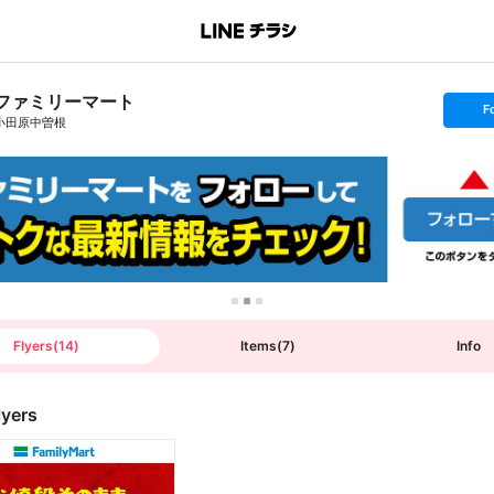
ファミリーマート
s
F
e
小田原中曽根
t
f
o
l
l
o
w
Flyers
(
14
)
Items
(
7
)
Info
lyers