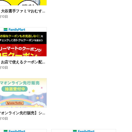
【おトク】大谷選手ファミマおむすび割
月10日
【おトク】お店で使えるクーポン配信中
月10日
【ファミマオンライン先行販売】シルバニアファミリー
月10日