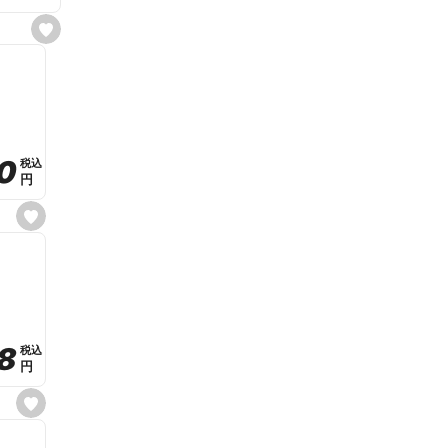
s
e
t
f
a
v
o
r
i
t
0
0
税込
税込
e
円
円
s
e
t
f
a
v
o
r
i
t
8
8
e
税込
税込
円
円
s
e
t
f