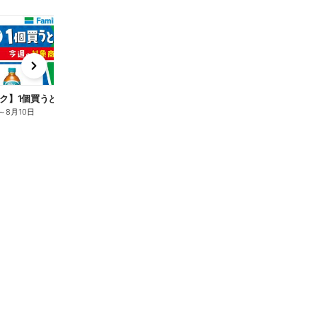
t
x
e
n
ク】1個買うと1個もらえる/麦茶
～
8月10日