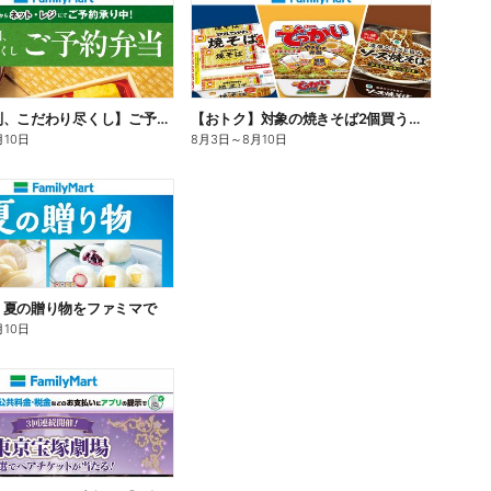
【旨さ格別、こだわり尽くし】ご予約弁当
【おトク】対象の焼きそば2個買うと100円引き!
月10日
8月3日
～
8月10日
】夏の贈り物をファミマで
月10日