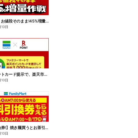
【おトク】お値段そのまま!45%増量作戦!
月10日
楽天ポイントカード提示で、楽天市場でのお買い物がおトクに!
月10日
【無料引換券!】焼き麺買うとお茶引換券貰える!
月10日