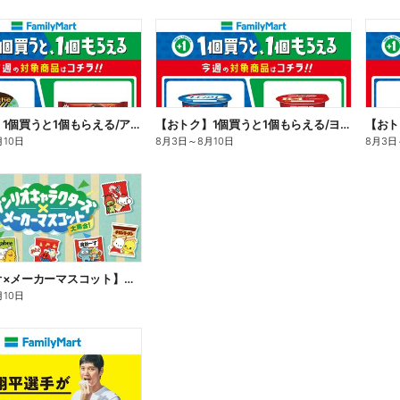
【おトク】1個買うと1個もらえる/アイス
【おトク】1個買うと1個もらえる/ヨーグルト
【おト
月10日
8月3日
～
8月10日
8月3日
【サンリオ×メーカーマスコット】オリジナルグッズ貰える!
月10日