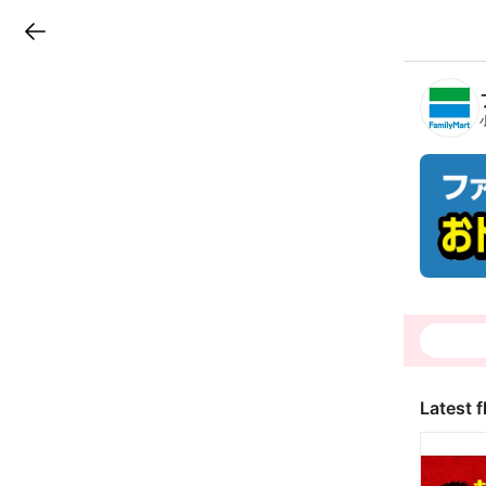
LINEチラシ
B
r
a
n
c
h
T
o
p
Latest f