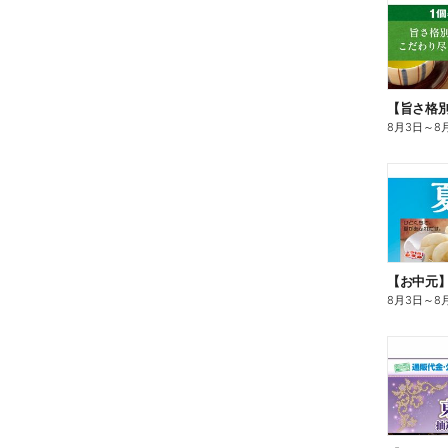
8月3日
～
8
【お中元
8月3日
～
8