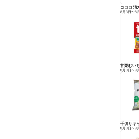
コロロ 清
8月3日
〜
8
甘栗むい
8月3日
〜
8
千切りキ
8月3日
〜
8